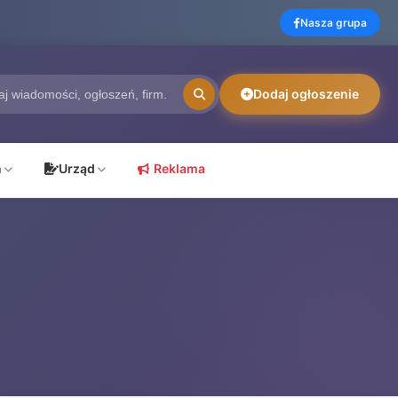
Nasza grupa
Dodaj ogłoszenie
ń
Urząd
Reklama