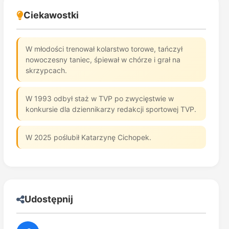
Ciekawostki
W młodości trenował kolarstwo torowe, tańczył
nowoczesny taniec, śpiewał w chórze i grał na
skrzypcach.
W 1993 odbył staż w TVP po zwycięstwie w
konkursie dla dziennikarzy redakcji sportowej TVP.
W 2025 poślubił Katarzynę Cichopek.
Udostępnij