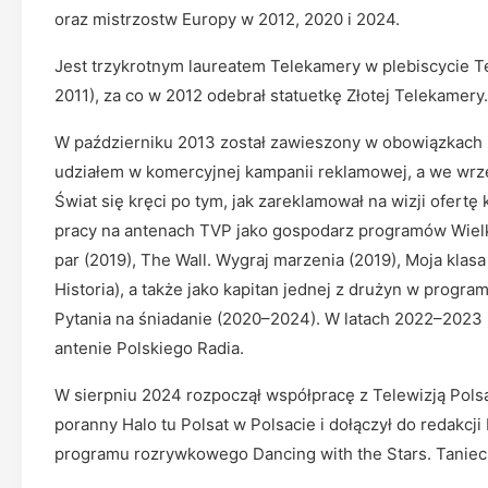
oraz mistrzostw Europy w 2012, 2020 i 2024.
Jest trzykrotnym laureatem Telekamery w plebiscycie T
2011), za co w 2012 odebrał statuetkę Złotej Telekamery.
W październiku 2013 został zawieszony w obowiązkach z
udziałem w komercyjnej kampanii reklamowej, a we wrz
Świat się kręci po tym, jak zareklamował na wizji ofertę
pracy na antenach TVP jako gospodarz programów Wielki
par (2019), The Wall. Wygraj marzenia (2019), Moja klasa
Historia), a także jako kapitan jednej z drużyn w progr
Pytania na śniadanie (2020–2024). W latach 2022–2023 p
antenie Polskiego Radia.
W sierpniu 2024 rozpoczął współpracę z Telewizją Pols
poranny Halo tu Polsat w Polsacie i dołączył do redakcji
programu rozrywkowego Dancing with the Stars. Taniec