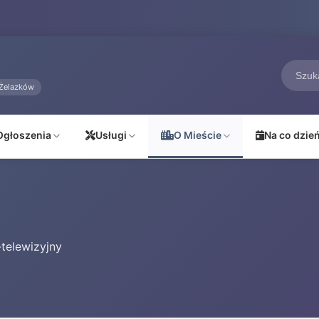
Żelazków
Ogłoszenia
Usługi
O Mieście
Na co dzie
-telewizyjny