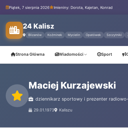
Piątek, 7 sierpnia 2026
Imieniny: Dorota, Kajetan, Konrad
24 Kalisz
Blizanów
Koźminek
Mycielin
Opatówek
Szczytniki
Strona Główna
Wiadomości
Sport
Maciej Kurzajewski
dziennikarz sportowy i prezenter radiowo
29.01.1973
Kaliszu