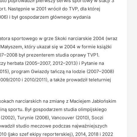
dto poprowadził pierwszy serwis sportowy w stacji 3
ort. Następnie w 2001 wrócił do TVP, dla której
006) i był gospodarzem głównego wydania
tatora sportowego w grze Skoki narciarskie 2004 (wraz
ałyszem, który ukazał się w 2004 w formie książki
2007–2008 był prezenterem studia oprawy TVP1.
y herbata (2005–2007, 2012–2013) i Pytanie na
2015), program Gwiazdy tańczą na lodzie (2007–2008)
9/2010 i 2010/2011), a także prowadził teleturniej
okach narciarskich na zmianę z Maciejem Jabłońskim
liną sportu. Był gospodarzem studia olimpijskiego
(2002), Turynie (2006), Vancouver (2010), Soczi
rowadził studio meczowe podczas najważniejszych
10 (jako szef ekipy reporterskiej), 2014, 2018 i 2022