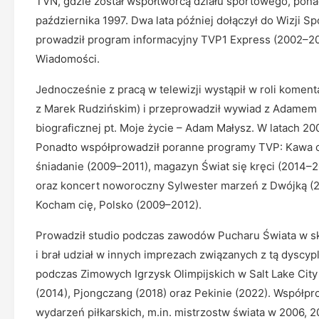
TVN, gdzie został współtwórcą działu sportowego, pona
października 1997. Dwa lata później dołączył do Wizji Sp
prowadził program informacyjny TVP1 Express (2002–2
Wiadomości.
Jednocześnie z pracą w telewizji wystąpił w roli komen
z Marek Rudzińskim) i przeprowadził wywiad z Adamem M
biograficznej pt. Moje życie – Adam Małysz. W latach 
Ponadto współprowadził poranne programy TVP: Kawa cz
śniadanie (2009–2011), magazyn Świat się kręci (2014–
oraz koncert noworoczny Sylwester marzeń z Dwójką (200
Kocham cię, Polsko (2009–2012).
Prowadził studio podczas zawodów Pucharu Świata w sk
i brał udział w innych imprezach związanych z tą dyscyp
podczas Zimowych Igrzysk Olimpijskich w Salt Lake City 
(2014), Pjongczang (2018) oraz Pekinie (2022). Współp
wydarzeń piłkarskich, m.in. mistrzostw świata w 2006, 20