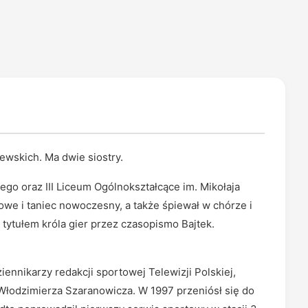
ewskich. Ma dwie siostry.
go oraz III Liceum Ogólnokształcące im. Mikołaja
owe i taniec nowoczesny, a także śpiewał w chórze i
tytułem króla gier przez czasopismo Bajtek.
ennikarzy redakcji sportowej Telewizji Polskiej,
 Włodzimierza Szaranowicza. W 1997 przeniósł się do