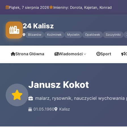
Piątek, 7 sierpnia 2026
Imieniny: Dorota, Kajetan, Konrad
24 Kalisz
Blizanów
Koźminek
Mycielin
Opatówek
Szczytniki
Strona Główna
Wiadomości
Sport
Janusz Kokot
malarz, rysownik, nauczyciel wychowania
01.05.1960
Kalisz