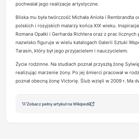
pochwalał jego realizacje artystyczne.
Bliska mu była twórczość Michała Anioła i Rembrandta or
polskich i rosyjskich malarzy końca XIX wieku. Inspirac
Romana Opałki i Gerharda Richtera oraz z prac licznych 
nazwisko figuruje w wielu katalogach Galerii Sztuki Wsp
Tarasin, który był jego przyjacielem i nauczycielem.
Życie rodzinne. Na studiach poznał przyszłą żonę Sylwię
realizując marzenie żony. Po jej śmierci pracował w ro
poznał obecną żonę Victorię. Ślub wzięli w 2009 r. Ma d
Zobacz pełny artykuł na Wikipedii