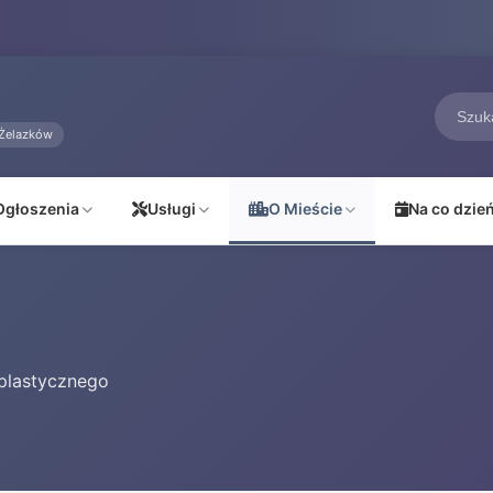
Żelazków
Ogłoszenia
Usługi
O Mieście
Na co dzie
 plastycznego