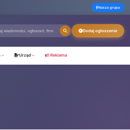
Nasza grupa
Dodaj ogłoszenie
ń
Urząd
Reklama