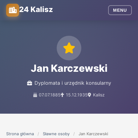
24 Kalisz
MENU
Jan Karczewski
Dyplomata i urzędnik konsularny
07.07.1885
15.12.1935
Kalisz
Strona główna
/
Sławne osoby
/
Jan Karczewski