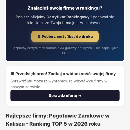
Znalazłeś swoją firmę w rankingu?
Pobierz oficjalny
Certyfikat Rankingowy
i pochwal się
klientom, że Twoja firma jest w czołówce!
📄 Pobierz certyfikat do druku
Bezpłatny certyfikat w formacie A4 gotowy do wydruku lub zapisu jako
PDF
🏢 Przedsiębiorco! Zadbaj o widoczność swojej firmy
Sprawdź jak możesz wypromować wizytówkę firmy w
naszym serwisie.
Sprawdź ofertę →
Najlepsze firmy: Pogotowie Zamkowe w
Kaliszu - Ranking TOP 5 w 2026 roku