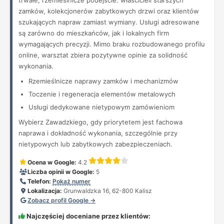
trwałe, rzemieślnicze podejście: właścicieli starszych
zamków, kolekcjonerów zabytkowych drzwi oraz klientów
szukających napraw zamiast wymiany. Usługi adresowane
są zarówno do mieszkańców, jak i lokalnych firm
wymagających precyzji. Mimo braku rozbudowanego profilu
online, warsztat zbiera pozytywne opinie za solidność
wykonania.
Rzemieślnicze naprawy zamków i mechanizmów
Toczenie i regeneracja elementów metalowych
Usługi dedykowane nietypowym zamówieniom
Wybierz Zawadzkiego, gdy priorytetem jest fachowa
naprawa i dokładność wykonania, szczególnie przy
nietypowych lub zabytkowych zabezpieczeniach.
Ocena w Google:
4.2
Liczba opinii w Google:
5
Telefon:
Pokaż numer
Lokalizacja:
Grunwaldzka 16, 62-800 Kalisz
Zobacz profil Google →
Najczęściej doceniane przez klientów: