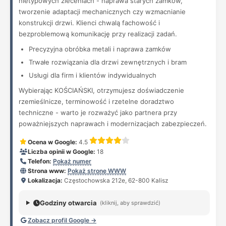
nietypowych zleceniach - naprawa starych zamków,
tworzenie adaptacji mechanicznych czy wzmacnianie
konstrukcji drzwi. Klienci chwalą fachowość i
bezproblemową komunikację przy realizacji zadań.
Precyzyjna obróbka metali i naprawa zamków
Trwałe rozwiązania dla drzwi zewnętrznych i bram
Usługi dla firm i klientów indywidualnych
Wybierając KOŚCIAŃSKI, otrzymujesz doświadczenie
rzemieślnicze, terminowość i rzetelne doradztwo
techniczne - warto je rozważyć jako partnera przy
poważniejszych naprawach i modernizacjach zabezpieczeń.
Ocena w Google:
4.5
Liczba opinii w Google:
18
Telefon:
Pokaż numer
Strona www:
Pokaż stronę WWW
Lokalizacja:
Częstochowska 212e, 62-800 Kalisz
Godziny otwarcia
(kliknij, aby sprawdzić)
Zobacz profil Google →