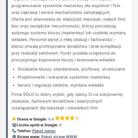
programowanie systemów masterkey dla wspólnot i firm
oraz naprawę i serwis mechanizmów zamykających.
Oferta jest skierowana do właścicieli mieszkań, małych firm,
biur oraz zarządców nieruchomości, którzy potrzebują
spójnego systemu kluczy (masterkey) lub szybkiej wymiany
wkładek. Personel słynie z miłej obsługi i fachowości -
klienci chwalą profesjonalne doradztwo i brak komplikacji
przy realizacji zamówień. Punkt posiada urządzenia do
precyzyjnego kopiowania kluczy i testowania wkładek.
Dorabianie kluczy: standardowe, profilowe, strukturalne
Projektowanie i wdrażanie systemów masterkey
Serwis i regulacja zamków, wymiana wkładek
Firma SOLO to dobry wybór, gdy zależy Ci na stacjonarnej
obsłudze, fachowym doradztwie i elastycznych
rozwiązaniach dla mieszkań i niewielkich firm.
Ocena w Google:
4.4
Liczba opinii w Google:
9
Telefon:
Pokaż numer
Strona www:
Pokaż stronę WWW