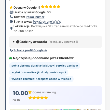
Ocena w Google:
5
Liczba opinii w Google:
53
Telefon:
Pokaż numer
Strona www:
Pokaż stronę WWW
Lokalizacja:
Podmiejska 32 ( Ten sam wjazd co do Biedronki,
62-800 Kalisz
Godziny otwarcia
(kliknij, aby sprawdzić)
Zobacz profil Google →
Najczęściej doceniane przez klientów:
pełna obsługa dorabiania kluczy i serwisu zamków
szybki czas realizacji i dostępność części
wysokie zaufanie: najlepsza ocena w mieście
10.00
Ocena w rankingu
na 10