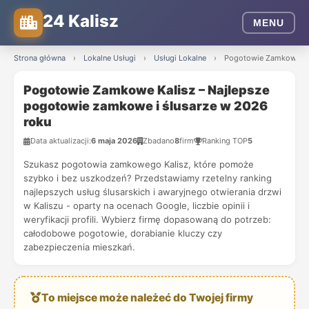
24 Kalisz
MENU
Strona główna
›
Lokalne Usługi
›
Usługi Lokalne
›
Pogotowie Zamkowe Kal
Pogotowie Zamkowe Kalisz – Najlepsze
pogotowie zamkowe i ślusarze w 2026
roku
Data aktualizacji:
6 maja 2026
Zbadano
8
firm
Ranking TOP
5
Szukasz pogotowia zamkowego Kalisz, które pomoże
szybko i bez uszkodzeń? Przedstawiamy rzetelny ranking
najlepszych usług ślusarskich i awaryjnego otwierania drzwi
w Kaliszu - oparty na ocenach Google, liczbie opinii i
weryfikacji profili. Wybierz firmę dopasowaną do potrzeb:
całodobowe pogotowie, dorabianie kluczy czy
zabezpieczenia mieszkań.
To miejsce może należeć do Twojej firmy