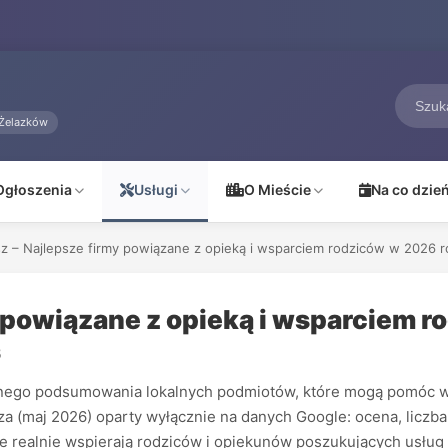
Żelazków
Ogłoszenia
Usługi
O Mieście
Na co dzie
isz – Najlepsze firmy powiązane z opieką i wsparciem rodziców w 2026 
my powiązane z opieką i wsparciem 
5
elnego podsumowania lokalnych podmiotów, które mogą pomóc w 
a (maj 2026) oparty wyłącznie na danych Google: ocena, liczba 
tóre realnie wspierają rodziców i opiekunów poszukujących usłu