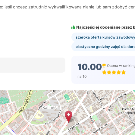
 jeśli chcesz zatrudnić wykwalifikowaną nianię lub sam zdobyć certy
Najczęściej doceniane przez k
szeroka oferta kursów zawodowyc
elastyczne godziny zajęć dla dor
10.00
Ocena w rankin
na 10