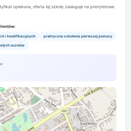
fikat opiekuna, oferta tej szkoły zasługuje na priorytetowe
lientów:
h i kwalifikacyjnych
praktyczne szkolenia pierwszej pomocy
osłych uczniów
gu