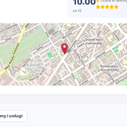
10.00
Ocena w rankin
na 10
rmy i usługi