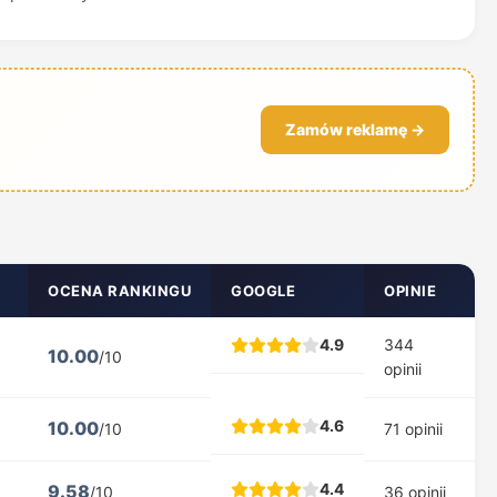
Zamów reklamę →
OCENA RANKINGU
GOOGLE
OPINIE
4.9
344
10.00
/10
opinii
4.6
10.00
/10
71 opinii
4.4
9.58
/10
36 opinii