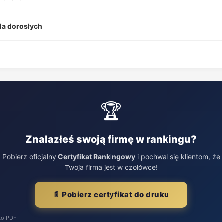
dla dorosłych
🏆
Znalazłeś swoją firmę w rankingu?
Pobierz oficjalny
Certyfikat Rankingowy
i pochwal się klientom, że
Twoja firma jest w czołówce!
📄 Pobierz certyfikat do druku
ko PDF