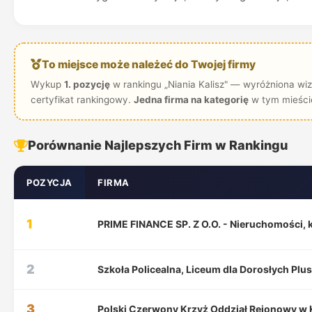
To miejsce może należeć do Twojej firmy
Wykup
1. pozycję
w rankingu „Niania Kalisz" — wyróżniona wiz
certyfikat rankingowy.
Jedna firma na kategorię
w tym mieści
Porównanie Najlepszych Firm w Rankingu
POZYCJA
FIRMA
1
PRIME FINANCE SP. Z O.O. - Nieruchomości, 
2
Szkoła Policealna, Liceum dla Dorosłych Plu
3
Polski Czerwony Krzyż Oddział Rejonowy w 