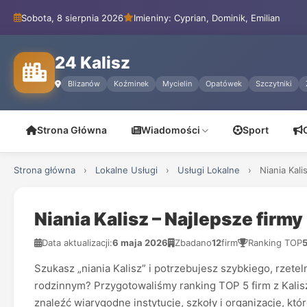
Sobota, 8 sierpnia 2026
Imieniny: Cyprian, Dominik, Emilian
24 Kalisz
Blizanów
Koźminek
Mycielin
Opatówek
Szczytniki
Strona Główna
Wiadomości
Sport
Strona główna
›
Lokalne Usługi
›
Usługi Lokalne
›
Niania Kal
Niania Kalisz – Najlepsze fir
Data aktualizacji:
6 maja 2026
Zbadano
12
firm
Ranking TOP
Szukasz „niania Kalisz” i potrzebujesz szybkiego, rzet
rodzinnym? Przygotowaliśmy ranking TOP 5 firm z Kalisz
znaleźć wiarygodne instytucje, szkoły i organizacje, k