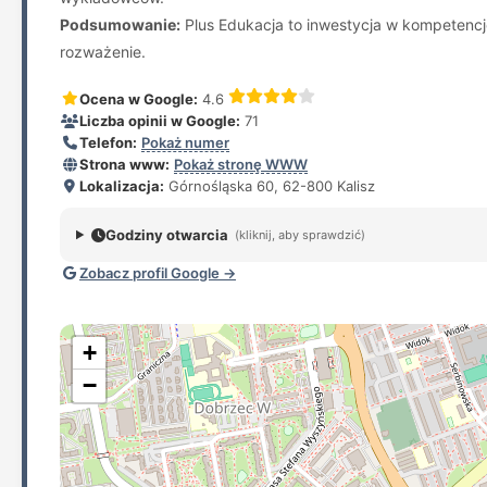
Podsumowanie:
Plus Edukacja to inwestycja w kompetencje:
rozważenie.
Ocena w Google:
4.6
Liczba opinii w Google:
71
Telefon:
Pokaż numer
Strona www:
Pokaż stronę WWW
Lokalizacja:
Górnośląska 60, 62-800 Kalisz
Godziny otwarcia
(kliknij, aby sprawdzić)
Zobacz profil Google →
+
−