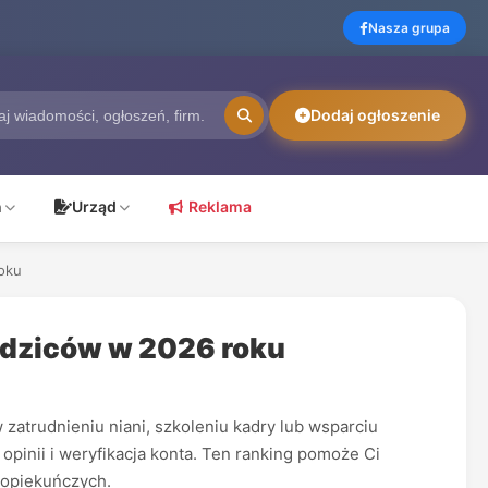
Nasza grupa
Dodaj ogłoszenie
ń
Urząd
Reklama
roku
rodziców w 2026 roku
zatrudnieniu niani, szkoleniu kadry lub wsparciu
opinii i weryfikacja konta. Ten ranking pomoże Ci
g opiekuńczych.