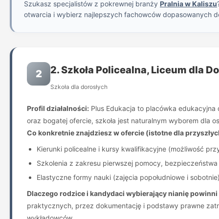
Szukasz specjalistów z pokrewnej branży
Pralnia w Kaliszu
otwarcia i wybierz najlepszych fachowców dopasowanych d
2. Szkoła Policealna, Liceum dla 
2
Szkoła dla dorosłych
Profil działalności:
Plus Edukacja to placówka edukacyjna d
oraz bogatej ofercie, szkoła jest naturalnym wyborem dla
Co konkretnie znajdziesz w ofercie (istotne dla przyszłyc
Kierunki policealne i kursy kwalifikacyjne (możliwość pr
Szkolenia z zakresu pierwszej pomocy, bezpieczeństwa d
Elastyczne formy nauki (zajęcia popołudniowe i sobotni
Dlaczego rodzice i kandydaci wybierający nianię powinni
praktycznych, przez dokumentację i podstawy prawne zatrud
wykładowców.