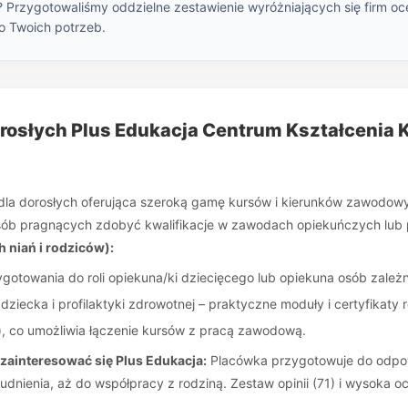
? Przygotowaliśmy oddzielne zestawienie wyróżniających się firm oc
o Twoich potrzeb.
Dorosłych Plus Edukacja Centrum Kształcenia 
la dorosłych oferująca szeroką gamę kursów i kierunków zawodowyc
 osób pragnących zdobyć kwalifikacje w zawodach opiekuńczych lub 
h niań i rodziców):
zygotowania do roli opiekuna/ki dziecięcego lub opiekuna osób zależ
ziecka i profilaktyki zdrowotnej – praktyczne moduły i certyfikaty
e), co umożliwia łączenie kursów z pracą zawodową.
 zainteresować się Plus Edukacja:
Placówka przygotowuje do odpowi
nienia, aż do współpracy z rodziną. Zestaw opinii (71) i wysoka oc