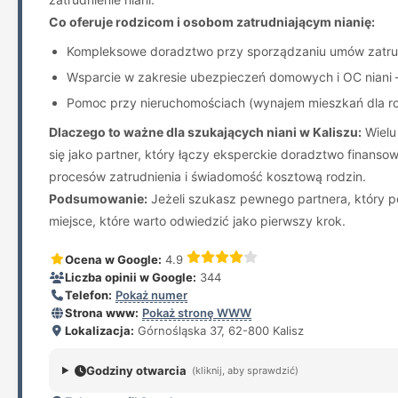
Co oferuje rodzicom i osobom zatrudniającym nianię:
Kompleksowe doradztwo przy sporządzaniu umów zatrudn
Wsparcie w zakresie ubezpieczeń domowych i OC niani 
Pomoc przy nieruchomościach (wynajem mieszkań dla rodz
Dlaczego to ważne dla szukających niani w Kaliszu:
Wielu
się jako partner, który łączy eksperckie doradztwo finans
procesów zatrudnienia i świadomość kosztową rodzin.
Podsumowanie:
Jeżeli szukasz pewnego partnera, który 
miejsce, które warto odwiedzić jako pierwszy krok.
Ocena w Google:
4.9
Liczba opinii w Google:
344
Telefon:
Pokaż numer
Strona www:
Pokaż stronę WWW
Lokalizacja:
Górnośląska 37, 62-800 Kalisz
Godziny otwarcia
(kliknij, aby sprawdzić)