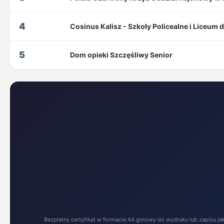
4
Cosinus Kalisz - Szkoły Policealne i Liceum 
5
Dom opieki Szczęśliwy Senior
Bezpłatny certyfikat w formacie A4 gotowy do wydruku lub zapisu ja