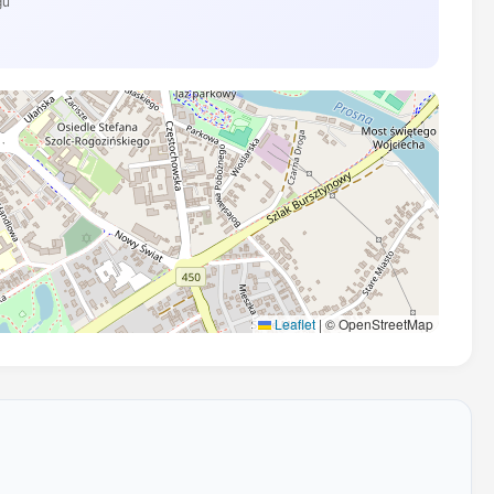
gu
Leaflet
|
© OpenStreetMap