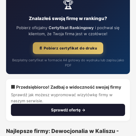
🏆
Znalazłeś swoją firmę w rankingu?
Pobierz oficjalny
Certyfikat Rankingowy
i pochwal się
klientom, że Twoja firma jest w czołówce!
📄 Pobierz certyfikat do druku
Bezpłatny certyfikat w formacie A4 gotowy do wydruku lub zapisu jako
PDF
🏢 Przedsiębiorco! Zadbaj o widoczność swojej firmy
Sprawdź jak możesz wypromować wizytówkę firmy w
naszym serwisie.
Sprawdź ofertę →
Najlepsze firmy: Dewocjonalia w Kaliszu -