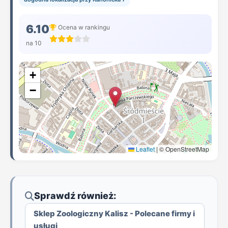
6.10
Ocena w rankingu
na 10
+
−
Leaflet
|
© OpenStreetMap
Sprawdź również:
Sklep Zoologiczny Kalisz - Polecane firmy i
usługi