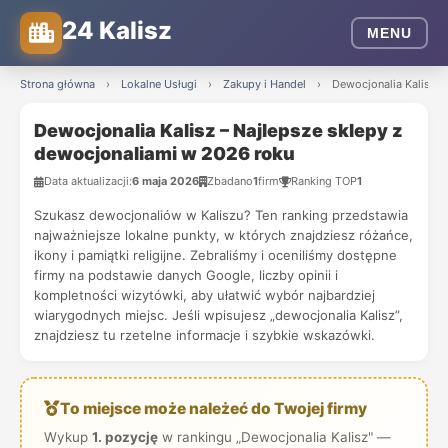
24 Kalisz
MENU
Strona główna
›
Lokalne Usługi
›
Zakupy i Handel
›
Dewocjonalia Kalisz –
Dewocjonalia Kalisz – Najlepsze sklepy z
dewocjonaliami w 2026 roku
Data aktualizacji:
6 maja 2026
Zbadano
1
firm
Ranking TOP
1
Szukasz dewocjonaliów w Kaliszu? Ten ranking przedstawia
najważniejsze lokalne punkty, w których znajdziesz różańce,
ikony i pamiątki religijne. Zebraliśmy i oceniliśmy dostępne
firmy na podstawie danych Google, liczby opinii i
kompletności wizytówki, aby ułatwić wybór najbardziej
wiarygodnych miejsc. Jeśli wpisujesz „dewocjonalia Kalisz”,
znajdziesz tu rzetelne informacje i szybkie wskazówki.
To miejsce może należeć do Twojej firmy
Wykup
1. pozycję
w rankingu „Dewocjonalia Kalisz" —