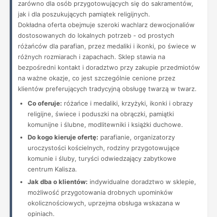
zarówno dla osób przygotowujących się do sakramentów,
jak i dla poszukujących pamiątek religijnych.
Dokładna oferta obejmuje szeroki wachlarz dewocjonaliów
dostosowanych do lokalnych potrzeb - od prostych
różańców dla parafian, przez medaliki i ikonki, po świece w
różnych rozmiarach i zapachach. Sklep stawia na
bezpośredni kontakt i doradztwo przy zakupie przedmiotów
na ważne okazje, co jest szczególnie cenione przez
klientów preferujących tradycyjną obsługę twarzą w twarz.
Co oferuje:
różańce i medaliki, krzyżyki, ikonki i obrazy
religijne, świece i poduszki na obrączki, pamiątki
komunijne i ślubne, modlitewniki i książki duchowe.
Do kogo kieruje ofertę:
parafianie, organizatorzy
uroczystości kościelnych, rodziny przygotowujące
komunie i śluby, turyści odwiedzający zabytkowe
centrum Kalisza.
Jak dba o klientów:
indywidualne doradztwo w sklepie,
możliwość przygotowania drobnych upominków
okolicznościowych, uprzejma obsługa wskazana w
opiniach.