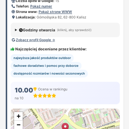
Liczba opinii w Google:
15
Telefon:
Pokaż numer
Strona www:
Pokaż stronę WWW
Lokalizacja:
Górnośląska 82, 62-800 Kalisz
Godziny otwarcia
(kliknij, aby sprawdzić)
Zobacz profil Google →
Najczęściej doceniane przez klientów:
najwyższa jakość produktów outdoor
fachowe doradztwo i pomoc przy doborze
dostępność rozmiarów i nowości sezonowych
10.00
Ocena w rankingu
na 10
+
−