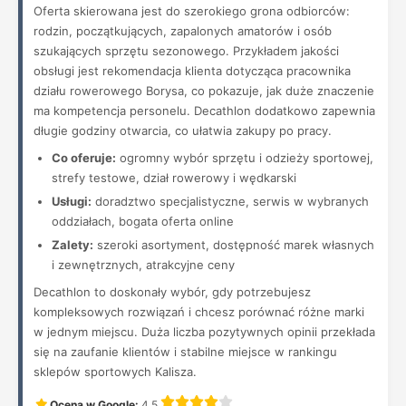
Oferta skierowana jest do szerokiego grona odbiorców:
rodzin, początkujących, zapalonych amatorów i osób
szukających sprzętu sezonowego. Przykładem jakości
obsługi jest rekomendacja klienta dotycząca pracownika
działu rowerowego Borysa, co pokazuje, jak duże znaczenie
ma kompetencja personelu. Decathlon dodatkowo zapewnia
długie godziny otwarcia, co ułatwia zakupy po pracy.
Co oferuje:
ogromny wybór sprzętu i odzieży sportowej,
strefy testowe, dział rowerowy i wędkarski
Usługi:
doradztwo specjalistyczne, serwis w wybranych
oddziałach, bogata oferta online
Zalety:
szeroki asortyment, dostępność marek własnych
i zewnętrznych, atrakcyjne ceny
Decathlon to doskonały wybór, gdy potrzebujesz
kompleksowych rozwiązań i chcesz porównać różne marki
w jednym miejscu. Duża liczba pozytywnych opinii przekłada
się na zaufanie klientów i stabilne miejsce w rankingu
sklepów sportowych Kalisza.
Ocena w Google:
4.5