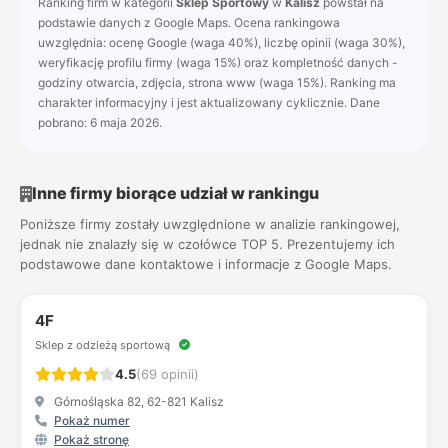
Ranking firm w kategorii
Sklep Sportowy
w
Kalisz
powstał na
podstawie danych z Google Maps. Ocena rankingowa
uwzględnia: ocenę Google (waga 40%), liczbę opinii (waga 30%),
weryfikację profilu firmy (waga 15%) oraz kompletność danych -
godziny otwarcia, zdjęcia, strona www (waga 15%). Ranking ma
charakter informacyjny i jest aktualizowany cyklicznie. Dane
pobrano: 6 maja 2026.
Inne firmy biorące udział w rankingu
Poniższe firmy zostały uwzględnione w analizie rankingowej,
jednak nie znalazły się w czołówce TOP 5. Prezentujemy ich
podstawowe dane kontaktowe i informacje z Google Maps.
4F
Sklep z odzieżą sportową
4.5
(69 opinii)
Górnośląska 82, 62-821 Kalisz
Pokaż numer
Pokaż stronę