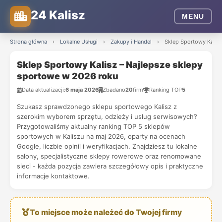
24 Kalisz
MENU
Strona główna
›
Lokalne Usługi
›
Zakupy i Handel
›
Sklep Sportowy Kalis
Sklep Sportowy Kalisz – Najlepsze sklepy
sportowe w 2026 roku
Data aktualizacji:
6 maja 2026
Zbadano
20
firm
Ranking TOP
5
Szukasz sprawdzonego sklepu sportowego Kalisz z
szerokim wyborem sprzętu, odzieży i usług serwisowych?
Przygotowaliśmy aktualny ranking TOP 5 sklepów
sportowych w Kaliszu na maj 2026, oparty na ocenach
Google, liczbie opinii i weryfikacjach. Znajdziesz tu lokalne
salony, specjalistyczne sklepy rowerowe oraz renomowane
sieci - każda pozycja zawiera szczegółowy opis i praktyczne
informacje kontaktowe.
To miejsce może należeć do Twojej firmy