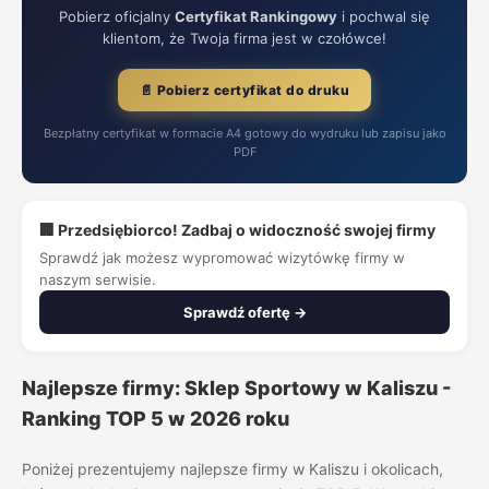
Pobierz oficjalny
Certyfikat Rankingowy
i pochwal się
klientom, że Twoja firma jest w czołówce!
📄 Pobierz certyfikat do druku
Bezpłatny certyfikat w formacie A4 gotowy do wydruku lub zapisu jako
PDF
🏢 Przedsiębiorco! Zadbaj o widoczność swojej firmy
Sprawdź jak możesz wypromować wizytówkę firmy w
naszym serwisie.
Sprawdź ofertę →
Najlepsze firmy: Sklep Sportowy w Kaliszu -
Ranking TOP 5 w 2026 roku
Poniżej prezentujemy najlepsze firmy w Kaliszu i okolicach,