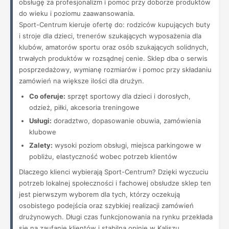
obsługę za profesjonalizm i pomoc przy doborze produktów
do wieku i poziomu zaawansowania.
Sport-Centrum kieruje ofertę do: rodziców kupujących buty
i stroje dla dzieci, trenerów szukających wyposażenia dla
klubów, amatorów sportu oraz osób szukających solidnych,
trwałych produktów w rozsądnej cenie. Sklep dba o serwis
posprzedażowy, wymianę rozmiarów i pomoc przy składaniu
zamówień na większe ilości dla drużyn.
Co oferuje:
sprzęt sportowy dla dzieci i dorosłych,
odzież, piłki, akcesoria treningowe
Usługi:
doradztwo, dopasowanie obuwia, zamówienia
klubowe
Zalety:
wysoki poziom obsługi, miejsca parkingowe w
pobliżu, elastyczność wobec potrzeb klientów
Dlaczego klienci wybierają Sport-Centrum? Dzięki wyczuciu
potrzeb lokalnej społeczności i fachowej obsłudze sklep ten
jest pierwszym wyborem dla tych, którzy oczekują
osobistego podejścia oraz szybkiej realizacji zamówień
drużynowych. Długi czas funkcjonowania na rynku przekłada
się na zaufanie klientów i stabilną opinię w Kaliszu.