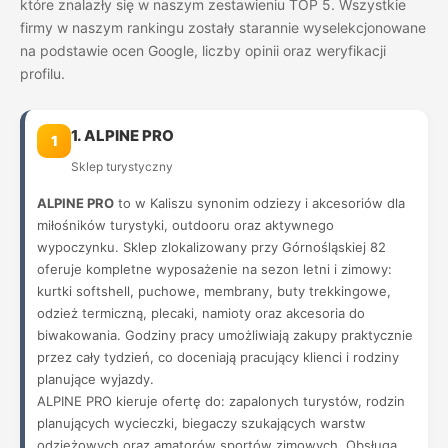
które znalazły się w naszym zestawieniu TOP 5. Wszystkie
firmy w naszym rankingu zostały starannie wyselekcjonowane
na podstawie ocen Google, liczby opinii oraz weryfikacji
profilu.
1. ALPINE PRO
1
Sklep turystyczny
ALPINE PRO
to w Kaliszu synonim odziezy i akcesoriów dla
miłośników turystyki, outdooru oraz aktywnego
wypoczynku. Sklep zlokalizowany przy Górnośląskiej 82
oferuje kompletne wyposażenie na sezon letni i zimowy:
kurtki softshell, puchowe, membrany, buty trekkingowe,
odzież termiczną, plecaki, namioty oraz akcesoria do
biwakowania. Godziny pracy umożliwiają zakupy praktycznie
przez cały tydzień, co doceniają pracujący klienci i rodziny
planujące wyjazdy.
ALPINE PRO kieruje ofertę do: zapalonych turystów, rodzin
planujących wycieczki, biegaczy szukających warstw
odzieżowych oraz amatorów sportów zimowych. Obsługa