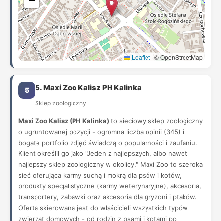
−
Leaflet
|
© OpenStreetMap
5. Maxi Zoo Kalisz PH Kalinka
5
Sklep zoologiczny
Maxi Zoo Kalisz (PH Kalinka)
to sieciowy sklep zoologiczny
o ugruntowanej pozycji - ogromna liczba opinii (345) i
bogate portfolio zdjęć świadczą o popularności i zaufaniu.
Klient określił go jako "Jeden z najlepszych, albo nawet
najlepszy sklep zoologiczny w okolicy." Maxi Zoo to szeroka
sieć oferująca karmy suchą i mokrą dla psów i kotów,
produkty specjalistyczne (karmy weterynaryjne), akcesoria,
transportery, zabawki oraz akcesoria dla gryzoni i ptaków.
Oferta skierowana jest do właścicieli wszystkich typów
zwierząt domowych - od rodzin z psami i kotami po