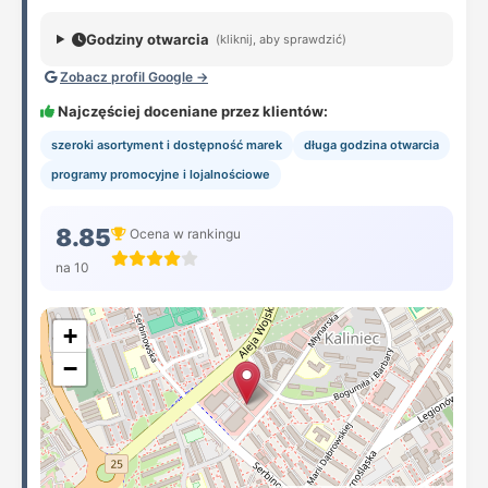
Godziny otwarcia
(kliknij, aby sprawdzić)
Zobacz profil Google →
Najczęściej doceniane przez klientów:
szeroki asortyment i dostępność marek
długa godzina otwarcia
programy promocyjne i lojalnościowe
8.85
Ocena w rankingu
na 10
+
−