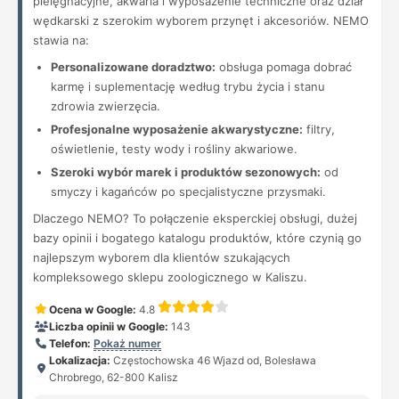
pielęgnacyjne, akwaria i wyposażenie techniczne oraz dział
wędkarski z szerokim wyborem przynęt i akcesoriów. NEMO
stawia na:
Personalizowane doradztwo:
obsługa pomaga dobrać
karmę i suplementację według trybu życia i stanu
zdrowia zwierzęcia.
Profesjonalne wyposażenie akwarystyczne:
filtry,
oświetlenie, testy wody i rośliny akwariowe.
Szeroki wybór marek i produktów sezonowych:
od
smyczy i kagańców po specjalistyczne przysmaki.
Dlaczego NEMO? To połączenie eksperckiej obsługi, dużej
bazy opinii i bogatego katalogu produktów, które czynią go
najlepszym wyborem dla klientów szukających
kompleksowego sklepu zoologicznego w Kaliszu.
Ocena w Google:
4.8
Liczba opinii w Google:
143
Telefon:
Pokaż numer
Lokalizacja:
Częstochowska 46 Wjazd od, Bolesława
Chrobrego, 62-800 Kalisz