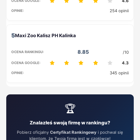
4.6
254 opinii
5
8.85
/10
4.3
345 opinii
🏆
Znalazłeś swoją firmę w rankingu?
Pobierz oficjalny
Certyfikat Rankingowy
i pochwal się
klientom, że Twoja firma jest w czołówce!