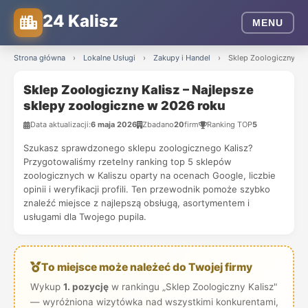
24 Kalisz
MENU
Strona główna
›
Lokalne Usługi
›
Zakupy i Handel
›
Sklep Zoologiczny Kal
Sklep Zoologiczny Kalisz – Najlepsze
sklepy zoologiczne w 2026 roku
Data aktualizacji:
6 maja 2026
Zbadano
20
firm
Ranking TOP
5
Szukasz sprawdzonego sklepu zoologicznego Kalisz?
Przygotowaliśmy rzetelny ranking top 5 sklepów
zoologicznych w Kaliszu oparty na ocenach Google, liczbie
opinii i weryfikacji profili. Ten przewodnik pomoże szybko
znaleźć miejsce z najlepszą obsługą, asortymentem i
usługami dla Twojego pupila.
To miejsce może należeć do Twojej firmy
Wykup
1. pozycję
w rankingu „Sklep Zoologiczny Kalisz"
— wyróżniona wizytówka nad wszystkimi konkurentami,