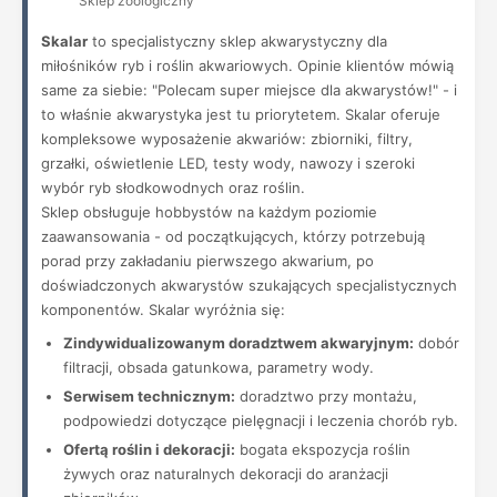
Sklep zoologiczny
Skalar
to specjalistyczny sklep akwarystyczny dla
miłośników ryb i roślin akwariowych. Opinie klientów mówią
same za siebie: "Polecam super miejsce dla akwarystów!" - i
to właśnie akwarystyka jest tu priorytetem. Skalar oferuje
kompleksowe wyposażenie akwariów: zbiorniki, filtry,
grzałki, oświetlenie LED, testy wody, nawozy i szeroki
wybór ryb słodkowodnych oraz roślin.
Sklep obsługuje hobbystów na każdym poziomie
zaawansowania - od początkujących, którzy potrzebują
porad przy zakładaniu pierwszego akwarium, po
doświadczonych akwarystów szukających specjalistycznych
komponentów. Skalar wyróżnia się:
Zindywidualizowanym doradztwem akwaryjnym:
dobór
filtracji, obsada gatunkowa, parametry wody.
Serwisem technicznym:
doradztwo przy montażu,
podpowiedzi dotyczące pielęgnacji i leczenia chorób ryb.
Ofertą roślin i dekoracji:
bogata ekspozycja roślin
żywych oraz naturalnych dekoracji do aranżacji