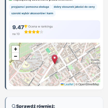
przyjazna i pomocna obsługa
dobry stosunek jakości do ceny
szeroki wybór akcesoriów i karm
9.47
Ocena w rankingu
na 10
+
−
Leaflet
|
© OpenStreetMap
Sprawdź również: