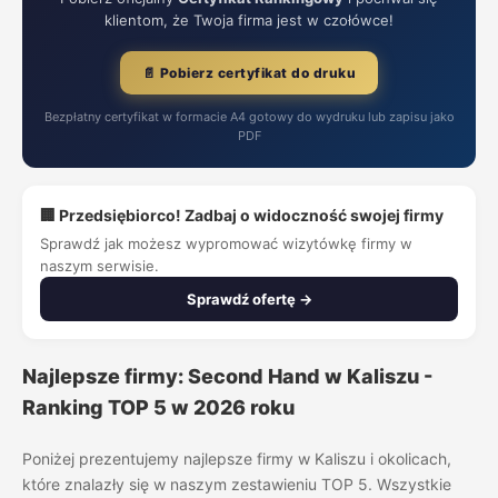
klientom, że Twoja firma jest w czołówce!
📄 Pobierz certyfikat do druku
Bezpłatny certyfikat w formacie A4 gotowy do wydruku lub zapisu jako
PDF
🏢 Przedsiębiorco! Zadbaj o widoczność swojej firmy
Sprawdź jak możesz wypromować wizytówkę firmy w
naszym serwisie.
Sprawdź ofertę →
Najlepsze firmy: Second Hand w Kaliszu -
Ranking TOP 5 w 2026 roku
Poniżej prezentujemy najlepsze firmy w Kaliszu i okolicach,
które znalazły się w naszym zestawieniu TOP 5. Wszystkie