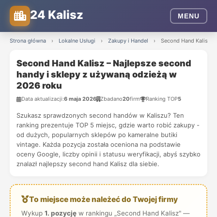
24 Kalisz
MENU
Strona główna
›
Lokalne Usługi
›
Zakupy i Handel
›
Second Hand Kalisz –
Second Hand Kalisz – Najlepsze second
handy i sklepy z używaną odzieżą w
2026 roku
Data aktualizacji:
6 maja 2026
Zbadano
20
firm
Ranking TOP
5
Szukasz sprawdzonych second handów w Kaliszu? Ten
ranking prezentuje TOP 5 miejsc, gdzie warto robić zakupy -
od dużych, popularnych sklepów po kameralne butiki
vintage. Każda pozycja została oceniona na podstawie
oceny Google, liczby opinii i statusu weryfikacji, abyś szybko
znalazł najlepszy second hand Kalisz dla siebie.
To miejsce może należeć do Twojej firmy
Wykup
1. pozycję
w rankingu „Second Hand Kalisz" —