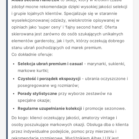
zdobył mocne rekomendacje dzięki wysokiej jakości selekcji
i grupie lojalnych klientów. Specjalizuje się w starannie
wyselekcjonowanej odzieży, wielokrotnie opisywanej w
opiniach jako 'super ceny' i 'fajny second hand'. Oferta
skierowana jest zarówno do osób szukających unikalnych
elementów garderoby, jak i tych, którzy oczekują dobrego
stanu ubrań pochodzących od marek premium.
Co dokładnie oferuje:
Selekcja ubrań premium i casual
- marynarki, sukienki,
markowe kurtki;
Czystość i porządek ekspozycji
- ubrania oczyszczone i
posegregowane wg rozmiarów;
Porady stylistyczne
przy wyborze zestawów na
specjalne okazje;
Regularne uzupełnianie kolekcji
i promocje sezonowe.
Do kogo: klienci oczekujący jakości, amatorzy vintage i
osoby poszukujące markowych okazji. Obsługa dba o klienta
przez indywidualne podejście, pomoc przy mierzeniu i
rekomendacje rozmiarowe. Wyróżnikiem Albas LUX jest