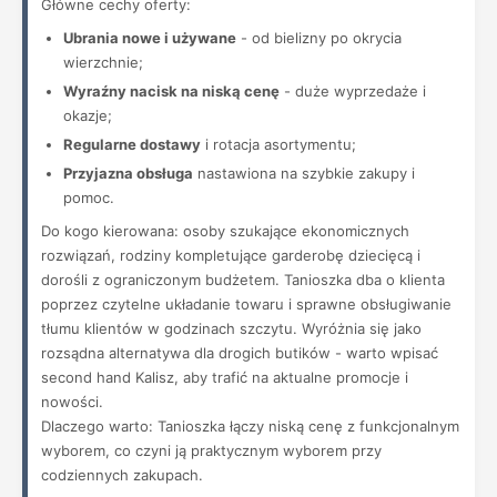
Główne cechy oferty:
Ubrania nowe i używane
- od bielizny po okrycia
wierzchnie;
Wyraźny nacisk na niską cenę
- duże wyprzedaże i
okazje;
Regularne dostawy
i rotacja asortymentu;
Przyjazna obsługa
nastawiona na szybkie zakupy i
pomoc.
Do kogo kierowana: osoby szukające ekonomicznych
rozwiązań, rodziny kompletujące garderobę dziecięcą i
dorośli z ograniczonym budżetem. Tanioszka dba o klienta
poprzez czytelne układanie towaru i sprawne obsługiwanie
tłumu klientów w godzinach szczytu. Wyróżnia się jako
rozsądna alternatywa dla drogich butików - warto wpisać
second hand Kalisz, aby trafić na aktualne promocje i
nowości.
Dlaczego warto: Tanioszka łączy niską cenę z funkcjonalnym
wyborem, co czyni ją praktycznym wyborem przy
codziennych zakupach.