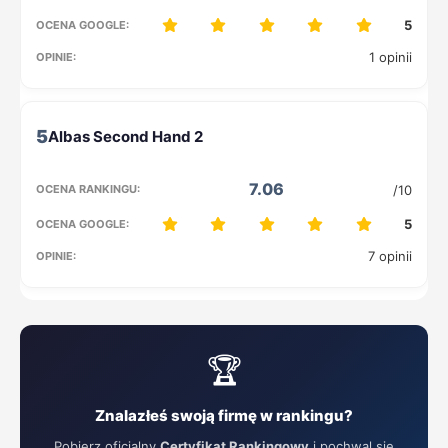
5
1 opinii
5
7.06
/10
5
7 opinii
🏆
Znalazłeś swoją firmę w rankingu?
Pobierz oficjalny
Certyfikat Rankingowy
i pochwal się