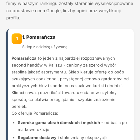
firmy w naszym rankingu zostały starannie wyselekcjonowane
na podstawie ocen Google, liczby opinii oraz weryfikacji
profilu.
1. Pomarańcza
1
Sklep z odzieżą używaną
Pomarańcza
to jeden z najbardziej rozpoznawalnych
second handów w Kaliszu - ceniony za szeroki wybór i
stabilną jakość asortymentu. Sklep kieruje ofertę do osób
szukających codziennej, przystępnej cenowo garderoby: od
praktycznych bluz i spodni po casualowe kurtki i dodatki.
Klienci chwalą duże ilości towaru układane w czytelny
sposób, co ułatwia przeglądanie i szybkie znalezienie
perełek.
Co oferuje Pomarańcza:
Szeroka gama ubrań damskich i męskich
- od basic po
markowe okazje;
Regularne dostawy
i stałe zmiany ekspozycji;