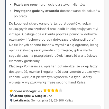
Przyjazne ceny
i promocje dla stałych klientów;
Przystępne godziny otwarcia
dostosowane do zakupów
po pracy.
Do kogo jest skierowana oferta: do studentów, rodzin
szukających oszczędności oraz osób kolekcjonujących styl
vintage. Obsługa dba o klienta poprzez pomoc w doborze
rozmiarów i fachowe porady dotyczące pielęgnacji ubrań.
Na tle innych second handów wyróżnia się ogromną liczbą
opinii i stałością asortymentu - to miejsce, gdzie warto
spędzić czas na przeglądaniu półek i znaleźć wartościowe
elementy garderoby.
Dlaczego Pomarańcza: opis ten potwierdza, że sklep łączy
dostępność, rozmiar i regularność asortymentu z uczciwymi
cenami, więc jest pierwszym wyborem dla tych, którzy
wpisują w wyszukiwarkę frazę second hand Kalisz.
Ocena w Google:
4.2
Liczba opinii w Google:
272
Lokalizacja:
Górnośląska 58, 62-800 Kalisz