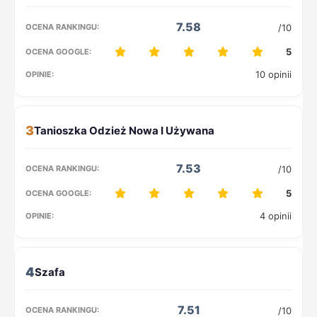
7.58
/10
5
10 opinii
3
7.53
/10
5
4 opinii
4
7.51
/10