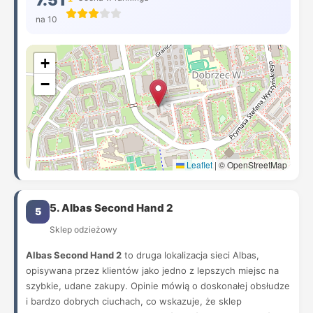
7.51
na 10
+
−
Leaflet
|
© OpenStreetMap
5. Albas Second Hand 2
5
Sklep odzieżowy
Albas Second Hand 2
to druga lokalizacja sieci Albas,
opisywana przez klientów jako jedno z lepszych miejsc na
szybkie, udane zakupy. Opinie mówią o doskonałej obsłudze
i bardzo dobrych ciuchach, co wskazuje, że sklep