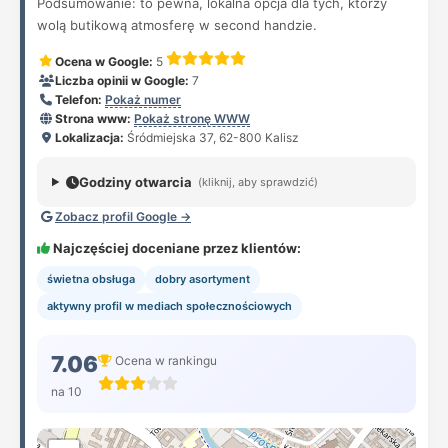
Podsumowanie: to pewna, lokalna opcja dla tych, którzy
wolą butikową atmosferę w second handzie.
Ocena w Google:
5
Liczba opinii w Google:
7
Telefon:
Pokaż numer
Strona www:
Pokaż stronę WWW
Lokalizacja:
Śródmiejska 37, 62-800 Kalisz
Godziny otwarcia
(kliknij, aby sprawdzić)
Zobacz profil Google →
Najczęściej doceniane przez klientów:
świetna obsługa
dobry asortyment
aktywny profil w mediach społecznościowych
7.06
Ocena w rankingu
na 10