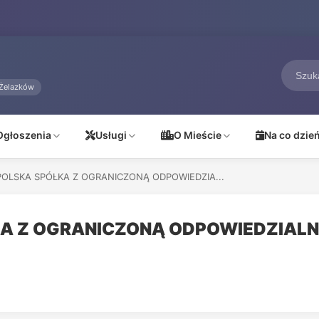
Żelazków
Ogłoszenia
Usługi
O Mieście
Na co dzie
OLSKA SPÓŁKA Z OGRANICZONĄ ODPOWIEDZIA...
A Z OGRANICZONĄ ODPOWIEDZIAL