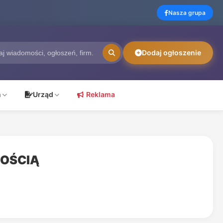
Nasza grupa
Dodaj ogłoszenie
ń
Urząd
Reklama
NOŚCIĄ