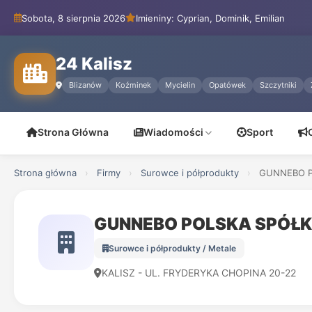
Sobota, 8 sierpnia 2026
Imieniny: Cyprian, Dominik, Emilian
24 Kalisz
Blizanów
Koźminek
Mycielin
Opatówek
Szczytniki
Strona Główna
Wiadomości
Sport
Strona główna
›
Firmy
›
Surowce i półprodukty
›
GUNNEBO P
GUNNEBO POLSKA SPÓŁK
Surowce i półprodukty / Metale
KALISZ - UL. FRYDERYKA CHOPINA 20-22