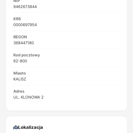
NIP
9462673844
KRS
0000697954
REGON
368447180
Kod pocztowy
62-800
Miasto
KALISZ
Adres
UL. KLONOWA 2
Lokalizacja