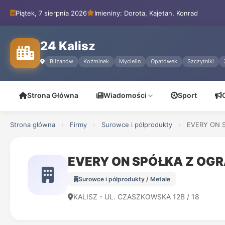
Piątek, 7 sierpnia 2026
Imieniny: Dorota, Kajetan, Konrad
24 Kalisz
Blizanów
Koźminek
Mycielin
Opatówek
Szczytniki
Strona Główna
Wiadomości
Sport
Strona główna
›
Firmy
›
Surowce i półprodukty
›
EVERY ON 
EVERY ON SPÓŁKA Z OG
Surowce i półprodukty / Metale
KALISZ - UL. CZASZKOWSKA 12B / 18