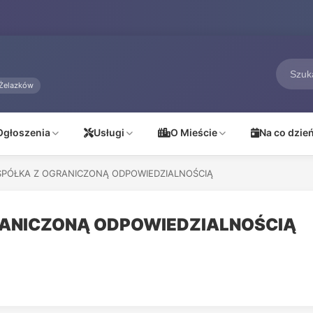
Żelazków
Ogłoszenia
Usługi
O Mieście
Na co dzie
SPÓŁKA Z OGRANICZONĄ ODPOWIEDZIALNOŚCIĄ
RANICZONĄ ODPOWIEDZIALNOŚCIĄ