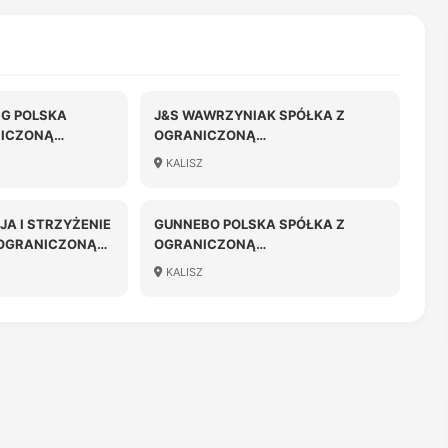
G POLSKA
J&S WAWRZYNIAK SPÓŁKA Z
NICZONĄ
OGRANICZONĄ
OŚCIĄ
ODPOWIEDZIALNOŚCIĄ
KALISZ
JA I STRZYŻENIE
GUNNEBO POLSKA SPÓŁKA Z
 OGRANICZONĄ
OGRANICZONĄ
OŚCIĄ
ODPOWIEDZIALNOŚCIĄ
KALISZ