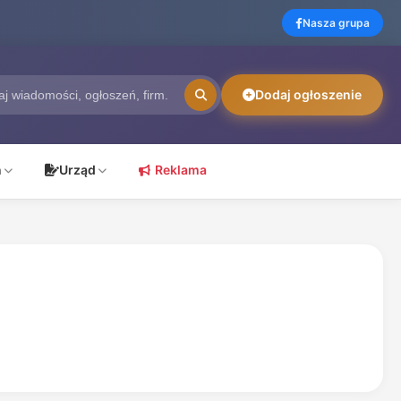
Nasza grupa
Dodaj ogłoszenie
ń
Urząd
Reklama