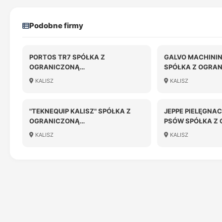
Podobne firmy
PORTOS TR7 SPÓŁKA Z
GALVO MACHININ
OGRANICZONĄ
SPÓŁKA Z OGRA
ODPOWIEDZIALNOŚCIĄ
ODPOWIEDZIALN
KALISZ
KALISZ
"TEKNEQUIP KALISZ" SPÓŁKA Z
JEPPE PIELĘGNAC
OGRANICZONĄ
PSÓW SPÓŁKA Z
ODPOWIEDZIALNOŚCIĄ
ODPOWIEDZIALN
KALISZ
KALISZ