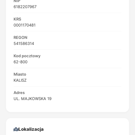
NIP
6182207967
KRS
0001170481
REGON
541586314
Kod pocztowy
62-800
Miasto
KALISZ
Adres
UL. MAJKOWSKA 19
Lokalizacja