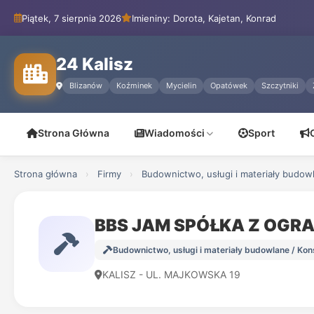
Piątek, 7 sierpnia 2026
Imieniny: Dorota, Kajetan, Konrad
24 Kalisz
Blizanów
Koźminek
Mycielin
Opatówek
Szczytniki
Strona Główna
Wiadomości
Sport
Strona główna
›
Firmy
›
Budownictwo, usługi i materiały budow
BBS JAM SPÓŁKA Z OGR
Budownictwo, usługi i materiały budowlane / Ko
KALISZ - UL. MAJKOWSKA 19