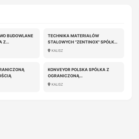
TWO BUDOWLANE
TECHNIKA MATERIAŁÓW
A Z
STALOWYCH "ZENTINOX" SPÓŁKA
Z OGRANICZONĄ
KALISZ
OŚCIĄ SPÓŁKA
ODPOWIEDZILANOŚCIĄ
 LIKWIDACJI
GRANICZONĄ
KONVEYOR POLSKA SPÓŁKA Z
OŚCIĄ
OGRANICZONĄ
ODPOWIEDZIALNOŚCIĄ
KALISZ