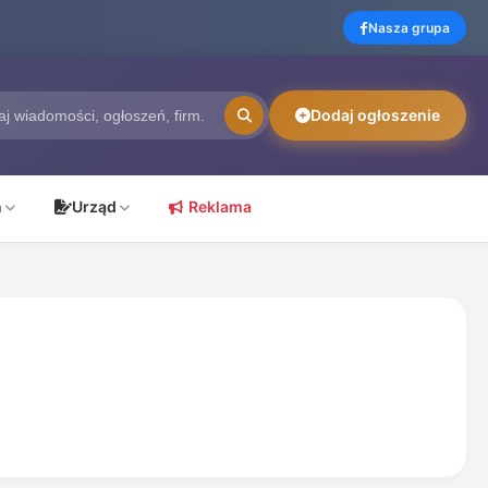
Nasza grupa
Dodaj ogłoszenie
ń
Urząd
Reklama