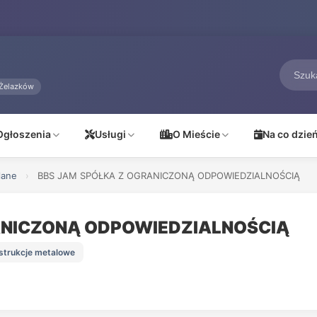
Żelazków
Ogłoszenia
Usługi
O Mieście
Na co dzie
lane
›
BBS JAM SPÓŁKA Z OGRANICZONĄ ODPOWIEDZIALNOŚCIĄ
ANICZONĄ ODPOWIEDZIALNOŚCIĄ
nstrukcje metalowe