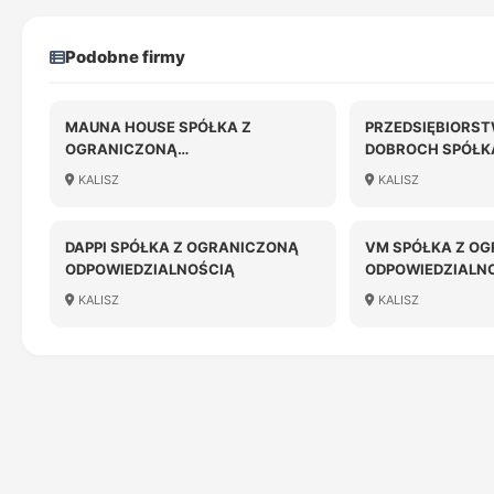
Podobne firmy
MAUNA HOUSE SPÓŁKA Z
PRZEDSIĘBIORS
OGRANICZONĄ
DOBROCH SPÓŁK
ODPOWIEDZIALNOŚCIĄ
OGRANICZONĄ
KALISZ
KALISZ
ODPOWIEDZIALN
KOMANDYTOWA W
DAPPI SPÓŁKA Z OGRANICZONĄ
VM SPÓŁKA Z O
ODPOWIEDZIALNOŚCIĄ
ODPOWIEDZIALN
KALISZ
KALISZ