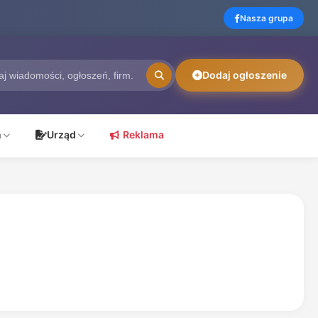
Nasza grupa
Dodaj ogłoszenie
ń
Urząd
Reklama