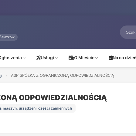
Żelazków
Ogłoszenia
Usługi
O Mieście
Na co dzie
ji
›
A3P SPÓŁKA Z OGRANICZONĄ ODPOWIEDZIALNOŚCIĄ
ZONĄ ODPOWIEDZIALNOŚCIĄ
is maszyn, urządzeń i części zamiennych