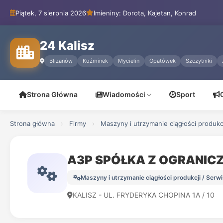
Piątek, 7 sierpnia 2026
Imieniny: Dorota, Kajetan, Konrad
24 Kalisz
Blizanów
Koźminek
Mycielin
Opatówek
Szczytniki
Strona Główna
Wiadomości
Sport
Strona główna
›
Firmy
›
Maszyny i utrzymanie ciągłości produkc
A3P SPÓŁKA Z OGRANIC
Maszyny i utrzymanie ciągłości produkcji / Serw
KALISZ - UL. FRYDERYKA CHOPINA 1A / 10