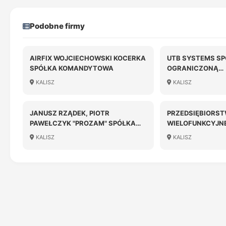
Podobne firmy
AIRFIX WOJCIECHOWSKI KOCERKA
UTB SYSTEMS SP
SPÓŁKA KOMANDYTOWA
OGRANICZONĄ
ODPOWIEDZIALN
KALISZ
KALISZ
JANUSZ RZĄDEK, PIOTR
PRZEDSIĘBIORS
PAWEŁCZYK "PROZAM" SPÓŁKA
WIELOFUNKCYJNE
JAWNA
SPÓŁKA Z OGRA
KALISZ
KALISZ
ODPOWIEDZIALN