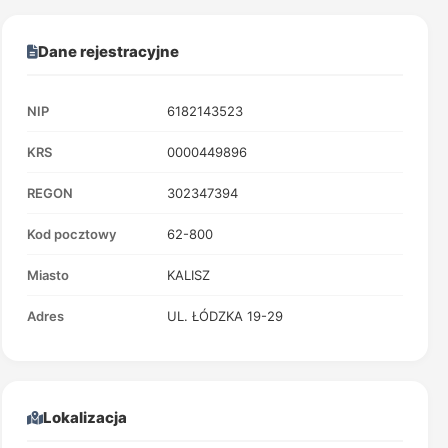
Dane rejestracyjne
NIP
6182143523
KRS
0000449896
REGON
302347394
Kod pocztowy
62-800
Miasto
KALISZ
Adres
UL. ŁÓDZKA 19-29
Lokalizacja