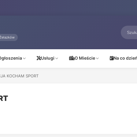
Żelazków
Ogłoszenia
Usługi
O Mieście
Na co dzie
JA KOCHAM SPORT
RT