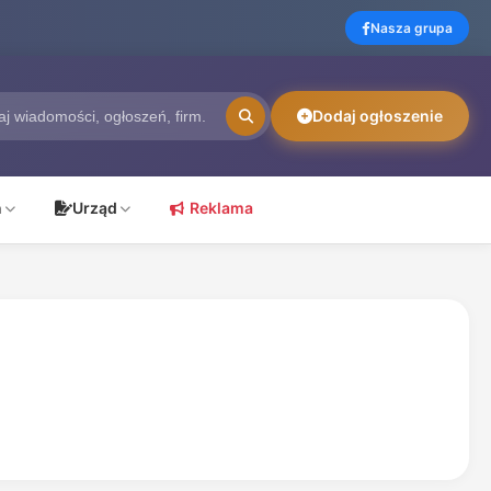
Nasza grupa
Dodaj ogłoszenie
ń
Urząd
Reklama