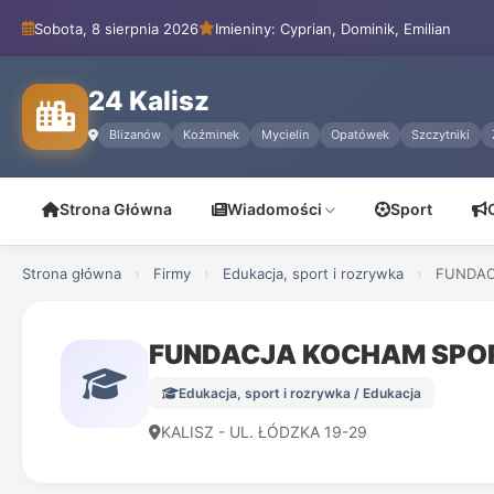
Sobota, 8 sierpnia 2026
Imieniny: Cyprian, Dominik, Emilian
24 Kalisz
Blizanów
Koźminek
Mycielin
Opatówek
Szczytniki
Strona Główna
Wiadomości
Sport
Strona główna
›
Firmy
›
Edukacja, sport i rozrywka
›
FUNDAC
FUNDACJA KOCHAM SPO
Edukacja, sport i rozrywka / Edukacja
KALISZ - UL. ŁÓDZKA 19-29