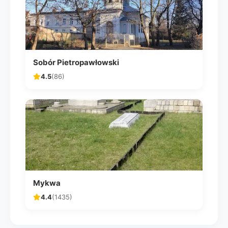
Sobór Pietropawłowski
4.5
(86)
Mykwa
4.4
(1435)