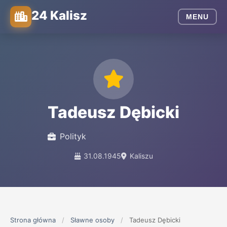
24 Kalisz
MENU
Tadeusz Dębicki
Polityk
31.08.1945
Kaliszu
Strona główna
/
Sławne osoby
/
Tadeusz Dębicki