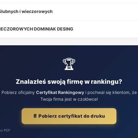
 ślubnych i wieczorowych
WIECZOROWYCH DOMINIAK DESING
🏆
Znalazłeś swoją firmę w rankingu?
Pobierz oficjalny
Certyfikat Rankingowy
i pochwal się klientom, że
Twoja firma jest w czołówce!
📄 Pobierz certyfikat do druku
ko PDF