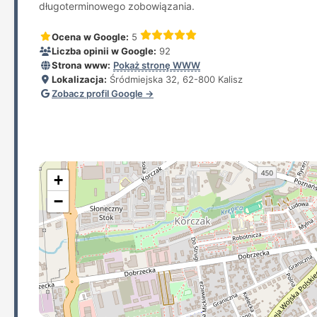
długoterminowego zobowiązania.
Ocena w Google:
5
Liczba opinii w Google:
92
Strona www:
Pokaż stronę WWW
Lokalizacja:
Śródmiejska 32, 62-800 Kalisz
Zobacz profil Google →
+
−