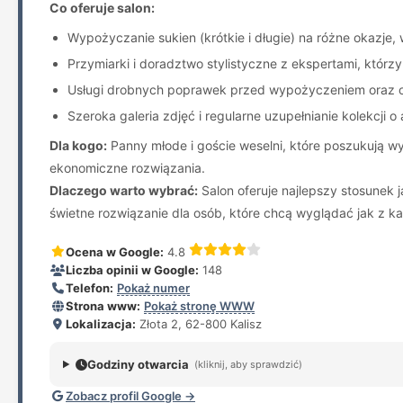
Co oferuje salon:
Wypożyczanie sukien (krótkie i długie) na różne okazje,
Przymiarki i doradztwo stylistyczne z ekspertami, którz
Usługi drobnych poprawek przed wypożyczeniem oraz op
Szeroka galeria zdjęć i regularne uzupełnianie kolekcji o
Dla kogo:
Panny młode i goście weselni, które poszukują wy
ekonomiczne rozwiązania.
Dlaczego warto wybrać:
Salon oferuje najlepszy stosunek j
świetne rozwiązanie dla osób, które chcą wyglądać jak z ka
Ocena w Google:
4.8
Liczba opinii w Google:
148
Telefon:
Pokaż numer
Strona www:
Pokaż stronę WWW
Lokalizacja:
Złota 2, 62-800 Kalisz
Godziny otwarcia
(kliknij, aby sprawdzić)
Zobacz profil Google →