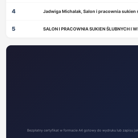
4
Jadwiga Michalak, Salon i pracownia sukien
5
SALON I PRACOWNIA SUKIEN ŚLUBNYCH I 
Bezpłatny certyfikat w formacie A4 gotowy do wydruku lub zapisu ja