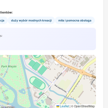
lientów:
cja
duży wybór modnych kreacji
miła i pomocna obsługa
gu
Leaflet
|
© OpenStreetMap