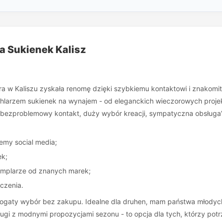
a Sukienek Kalisz
a w Kaliszu zyskała renomę dzięki szybkiemu kontaktowi i znakomite
achlarzem sukienek na wynajem - od eleganckich wieczorowych proj
i i bezproblemowy kontakt, duży wybór kreacji, sympatyczna obsługa”
temy social media;
ek;
zemplarze od znanych marek;
czenia.
ogaty wybór bez zakupu. Idealne dla druhen, mam państwa młodych
ugi z modnymi propozycjami sezonu - to opcja dla tych, którzy potrz