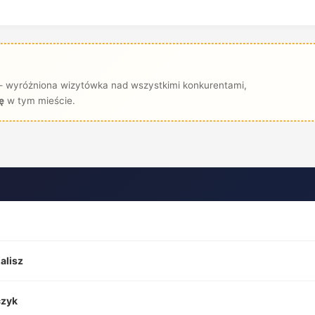
— wyróżniona wizytówka nad wszystkimi konkurentami,
ę
w tym mieście.
alisz
czyk