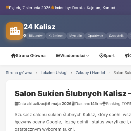
Piątek, 7 sierpnia 2026
Imieniny: Dorota, Kajetan, Konrad
24 Kalisz
Blizanów
Koźminek
Mycielin
Opatówek
Szczytniki
Strona Główna
Wiadomości
Sport
Strona główna
›
Lokalne Usługi
›
Zakupy i Handel
›
Salon Suk
Salon Sukien Ślubnych Kalisz 
Data aktualizacji:
6 maja 2026
Zbadano
14
firm
Ranking TOP
Szukasz salonu sukien ślubnych Kalisz, który spełni wsz
łączymy oceny Google, liczbę opinii i status weryfikac
ostatecznym wyborem sukni.