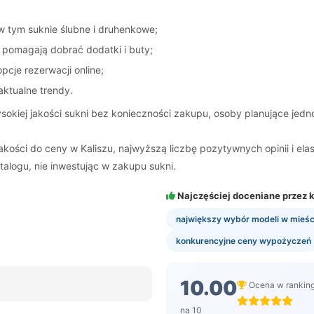
 w tym suknie ślubne i druhenkowe;
y pomagają dobrać dodatki i buty;
cje rezerwacji online;
 aktualne trendy.
sokiej jakości sukni bez konieczności zakupu, osoby planujące jedn
akości do ceny w Kaliszu, najwyższą liczbę pozytywnych opinii i ela
talogu, nie inwestując w zakupu sukni.
Najczęściej doceniane przez k
największy wybór modeli w mieśc
konkurencyjne ceny wypożyczeń
10.00
Ocena w rankin
na 10