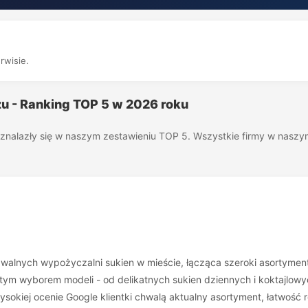
rwisie.
zu - Ranking TOP 5 w 2026 roku
óre znalazły się w naszym zestawieniu TOP 5. Wszystkie firmy w nas
awalnych wypożyczalni sukien w mieście, łącząca szeroki asortyme
atym wyborem modeli - od delikatnych sukien dziennych i koktajlow
sokiej ocenie Google klientki chwalą aktualny asortyment, łatwość 