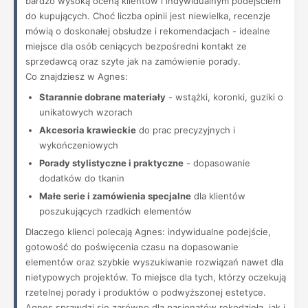
bardzo wysoką oceną klientów i indywidualnym podejściem
do kupujących. Choć liczba opinii jest niewielka, recenzje
mówią o doskonałej obsłudze i rekomendacjach - idealne
miejsce dla osób ceniących bezpośredni kontakt ze
sprzedawcą oraz szyte jak na zamówienie porady.
Co znajdziesz w Agnes:
Starannie dobrane materiały
- wstążki, koronki, guziki o
unikatowych wzorach
Akcesoria krawieckie
do prac precyzyjnych i
wykończeniowych
Porady stylistyczne i praktyczne
- dopasowanie
dodatków do tkanin
Małe serie i zamówienia specjalne
dla klientów
poszukujących rzadkich elementów
Dlaczego klienci polecają Agnes: indywidualne podejście,
gotowość do poświęcenia czasu na dopasowanie
elementów oraz szybkie wyszukiwanie rozwiązań nawet dla
nietypowych projektów. To miejsce dla tych, którzy oczekują
rzetelnej porady i produktów o podwyższonej estetyce.
Agnes sprawdzi się zarówno dla pasjonatów rękodzieła, jak i