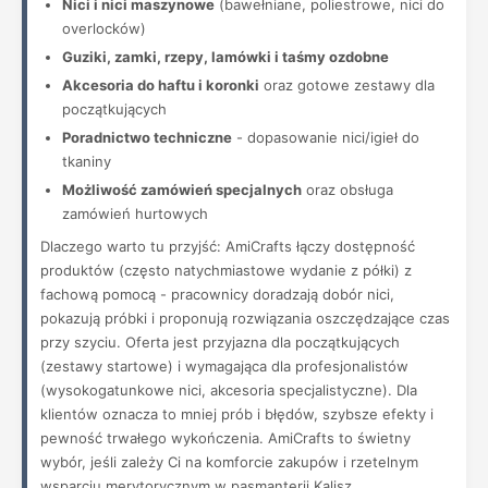
Nici i nici maszynowe
(bawełniane, poliestrowe, nici do
overlocków)
Guziki, zamki, rzepy, lamówki i taśmy ozdobne
Akcesoria do haftu i koronki
oraz gotowe zestawy dla
początkujących
Poradnictwo techniczne
- dopasowanie nici/igieł do
tkaniny
Możliwość zamówień specjalnych
oraz obsługa
zamówień hurtowych
Dlaczego warto tu przyjść: AmiCrafts łączy dostępność
produktów (często natychmiastowe wydanie z półki) z
fachową pomocą - pracownicy doradzają dobór nici,
pokazują próbki i proponują rozwiązania oszczędzające czas
przy szyciu. Oferta jest przyjazna dla początkujących
(zestawy startowe) i wymagająca dla profesjonalistów
(wysokogatunkowe nici, akcesoria specjalistyczne). Dla
klientów oznacza to mniej prób i błędów, szybsze efekty i
pewność trwałego wykończenia. AmiCrafts to świetny
wybór, jeśli zależy Ci na komforcie zakupów i rzetelnym
wsparciu merytorycznym w pasmanterii Kalisz.