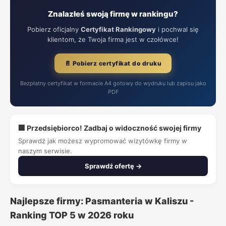
Znalazłeś swoją firmę w rankingu?
Pobierz oficjalny
Certyfikat Rankingowy
i pochwal się
klientom, że Twoja firma jest w czołówce!
📄 Pobierz certyfikat do druku
Bezpłatny certyfikat w formacie A4 gotowy do wydruku lub zapisu jako
PDF
🏢 Przedsiębiorco! Zadbaj o widoczność swojej firmy
Sprawdź jak możesz wypromować wizytówkę firmy w
naszym serwisie.
Sprawdź ofertę →
Najlepsze firmy: Pasmanteria w Kaliszu -
Ranking TOP 5 w 2026 roku