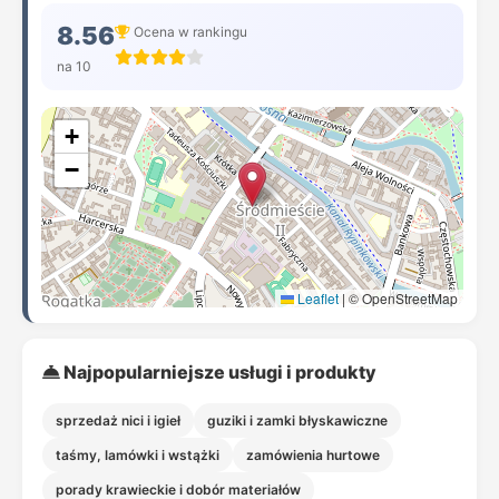
8.56
Ocena w rankingu
na 10
+
−
Leaflet
|
© OpenStreetMap
Najpopularniejsze usługi i produkty
sprzedaż nici i igieł
guziki i zamki błyskawiczne
taśmy, lamówki i wstążki
zamówienia hurtowe
porady krawieckie i dobór materiałów