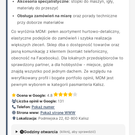
Akcesoria specjalistyczne
: stopki do maszyn, igły,
materiały do przeszyć
Obsługa zamówień na miarę
oraz porady techniczne
przy doborze materiałów
Co wyróżnia MDM: pełen asortyment hurtowo-detaliczny,
elastyczne podejście do zamówień i szybka realizacja
większych zleceń. Sklep dba o dostępność towarów oraz
jasną komunikację z klientem (kontakt telefoniczny,
obecność na Facebooku). Dla lokalnych przedsiębiorców to
sprawdzony partner, a dla hobbystów - miejsce, gdzie
znajdą wszystko pod jednym dachem. Ze względu na
weryfikowany profil i bogate portfolio opinii, MDM jest
pewnym wyborem w kategorii pasmanteria Kalisz.
Ocena w Google:
4.8
Liczba opinii w Google:
131
Telefon:
Pokaż numer
Strona www:
Pokaż stronę WWW
Lokalizacja:
Podmiejska 22, 62-800 Kalisz
Godziny otwarcia
(kliknij, aby sprawdzić)