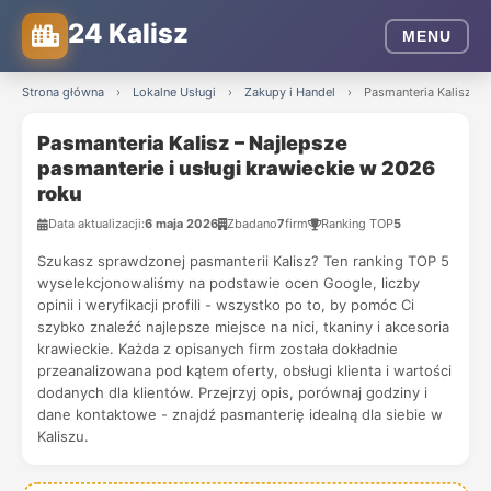
24 Kalisz
MENU
Strona główna
›
Lokalne Usługi
›
Zakupy i Handel
›
Pasmanteria Kalisz – 
Pasmanteria Kalisz – Najlepsze
pasmanterie i usługi krawieckie w 2026
roku
Data aktualizacji:
6 maja 2026
Zbadano
7
firm
Ranking TOP
5
Szukasz sprawdzonej pasmanterii Kalisz? Ten ranking TOP 5
wyselekcjonowaliśmy na podstawie ocen Google, liczby
opinii i weryfikacji profili - wszystko po to, by pomóc Ci
szybko znaleźć najlepsze miejsce na nici, tkaniny i akcesoria
krawieckie. Każda z opisanych firm została dokładnie
przeanalizowana pod kątem oferty, obsługi klienta i wartości
dodanych dla klientów. Przejrzyj opis, porównaj godziny i
dane kontaktowe - znajdź pasmanterię idealną dla siebie w
Kaliszu.