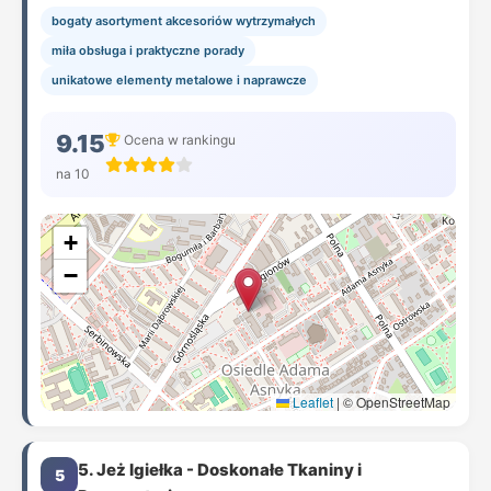
bogaty asortyment akcesoriów wytrzymałych
miła obsługa i praktyczne porady
unikatowe elementy metalowe i naprawcze
9.15
Ocena w rankingu
na 10
+
−
Leaflet
|
© OpenStreetMap
5. Jeż Igiełka - Doskonałe Tkaniny i
5