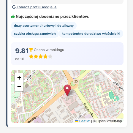
Zobacz profil Google →
Najczęściej doceniane przez klientów:
duży asortyment hurtowy i detaliczny
szybka obsługa zamówień
kompetentne doradztwo właścicielki
9.81
Ocena w rankingu
na 10
+
−
Leaflet
|
© OpenStreetMap