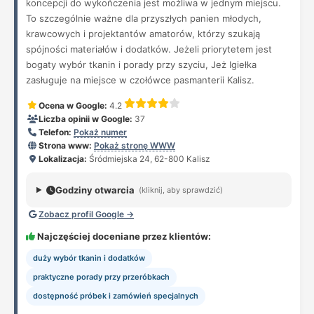
koncepcji do wykończenia jest możliwa w jednym miejscu.
To szczególnie ważne dla przyszłych panien młodych,
krawcowych i projektantów amatorów, którzy szukają
spójności materiałów i dodatków. Jeżeli priorytetem jest
bogaty wybór tkanin i porady przy szyciu, Jeż Igiełka
zasługuje na miejsce w czołówce pasmanterii Kalisz.
Ocena w Google:
4.2
Liczba opinii w Google:
37
Telefon:
Pokaż numer
Strona www:
Pokaż stronę WWW
Lokalizacja:
Śródmiejska 24, 62-800 Kalisz
Godziny otwarcia
(kliknij, aby sprawdzić)
Zobacz profil Google →
Najczęściej doceniane przez klientów:
duży wybór tkanin i dodatków
praktyczne porady przy przeróbkach
dostępność próbek i zamówień specjalnych