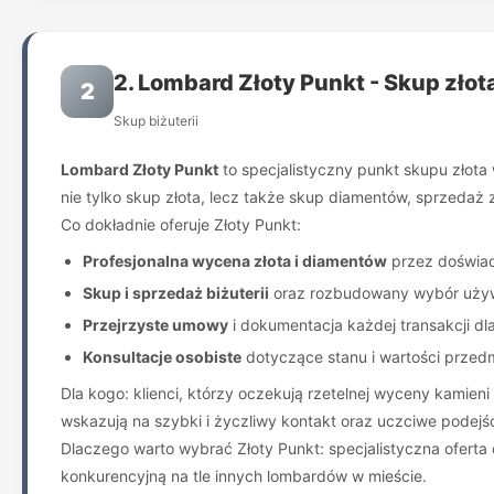
2. Lombard Złoty Punkt - Skup złot
2
Skup biżuterii
Lombard Złoty Punkt
to specjalistyczny punkt skupu złota
nie tylko skup złota, lecz także skup diamentów, sprzeda
Co dokładnie oferuje Złoty Punkt:
Profesjonalna wycena złota i diamentów
przez doświa
Skup i sprzedaż biżuterii
oraz rozbudowany wybór używ
Przejrzyste umowy
i dokumentacja każdej transakcji dl
Konsultacje osobiste
dotyczące stanu i wartości przed
Dla kogo: klienci, którzy oczekują rzetelnej wyceny kamien
wskazują na szybki i życzliwy kontakt oraz uczciwe podejśc
Dlaczego warto wybrać Złoty Punkt: specjalistyczna ofert
konkurencyjną na tle innych lombardów w mieście.