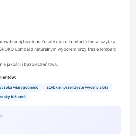
awdzonej biżuterii. Zespół dba o komfort klienta: szybka
yni SPOKO Lombard naturalnym wyborem przy frazie lombard
nie jakości i bezpieczeństwa.
lientów:
i wysoka wiarygodność
szybkie i przejrzyste wyceny złota
daży biżuterii
gu