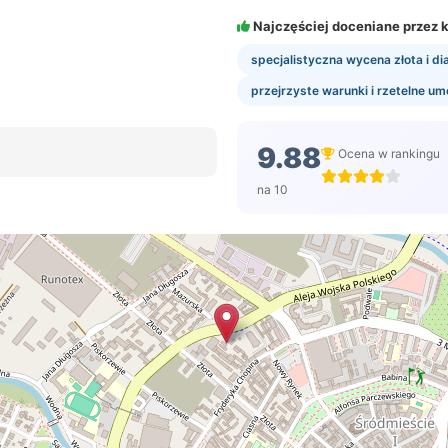
Najczęściej doceniane przez k
specjalistyczna wycena złota i d
przejrzyste warunki i rzetelne u
9.88
Ocena w rankingu
na 10