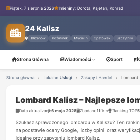
Piątek, 7 sierpnia 2026
Imieniny: Dorota, Kajetan, Konrad
24 Kalisz
Blizanów
Koźminek
Mycielin
Opatówek
Szczytniki
Strona Główna
Wiadomości
Sport
Strona główna
›
Lokalne Usługi
›
Zakupy i Handel
›
Lombard K
Lombard Kalisz – Najlepsze lo
Data aktualizacji:
6 maja 2026
Zbadano
11
firm
Ranking TOP
5
Szukasz sprawdzonego lombardu w Kaliszu? Ten ranking
na podstawie oceny Google, liczby opinii oraz weryfikac
idealne przy zapytaniu lombard Kalisz.