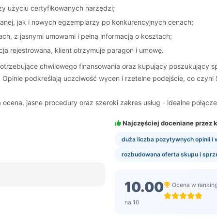
zy użyciu certyfikowanych narzędzi;
nej, jak i nowych egzemplarzy po konkurencyjnych cenach;
ch, z jasnymi umowami i pełną informacją o kosztach;
ja rejestrowana, klient otrzymuje paragon i umowę.
potrzebujące chwilowego finansowania oraz kupujący poszukujący spr
ą. Opinie podkreślają uczciwość wycen i rzetelne podejście, co cz
 ocena, jasne procedury oraz szeroki zakres usług - idealne połącze
Najczęściej doceniane przez k
duża liczba pozytywnych opinii 
rozbudowana oferta skupu i sprze
10.00
Ocena w rankin
na 10