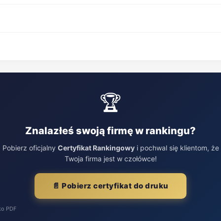
🏆
Znalazłeś swoją firmę w rankingu?
Pobierz oficjalny
Certyfikat Rankingowy
i pochwal się klientom, że
Twoja firma jest w czołówce!
📄 Pobierz certyfikat do druku
ko PDF