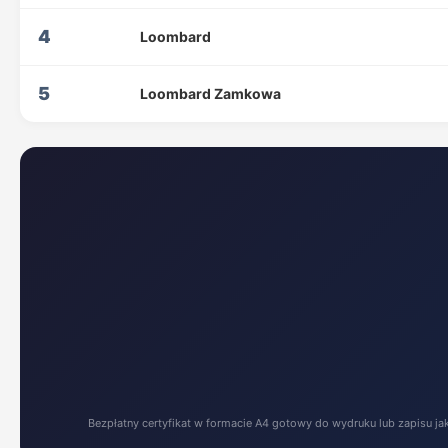
4
Loombard
5
Loombard Zamkowa
Bezpłatny certyfikat w formacie A4 gotowy do wydruku lub zapisu ja