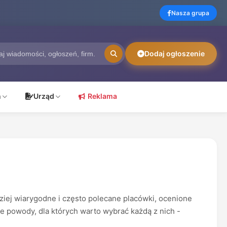
Nasza grupa
Dodaj ogłoszenie
ń
Urząd
Reklama
iej wiarygodne i często polecane placówki, ocenione
ne powody, dla których warto wybrać każdą z nich -