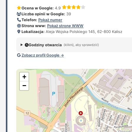
Ocena w Google:
4.9
Liczba opinii w Google:
39
Telefon:
Pokaż numer
Strona www:
Pokaż stronę WWW
Lokalizacja:
Aleja Wojska Polskiego 145, 62-800 Kalisz
Godziny otwarcia
(kliknij, aby sprawdzić)
Zobacz profil Google →
+
−