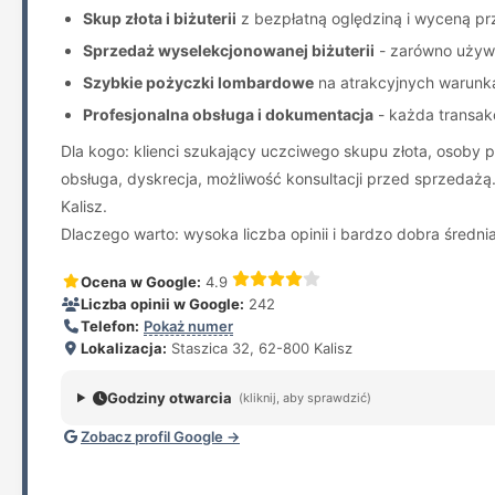
Skup złota i biżuterii
z bezpłatną oględziną i wyceną pr
Sprzedaż wyselekcjonowanej biżuterii
- zarówno używa
Szybkie pożyczki lombardowe
na atrakcyjnych warunka
Profesjonalna obsługa i dokumentacja
- każda transakc
Dla kogo: klienci szukający uczciwego skupu złota, osoby 
obsługa, dyskrecja, możliwość konsultacji przed sprzedaż
Kalisz.
Dlaczego warto: wysoka liczba opinii i bardzo dobra średnia
Ocena w Google:
4.9
Liczba opinii w Google:
242
Telefon:
Pokaż numer
Lokalizacja:
Staszica 32, 62-800 Kalisz
Godziny otwarcia
(kliknij, aby sprawdzić)
Zobacz profil Google →