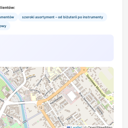
lientów:
iamentów
szeroki asortyment – od biżuterii po instrumenty
mowy
Leaflet
|
© OpenStreetMap