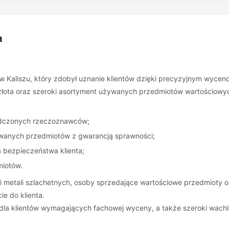
a
 w Kaliszu, który zdobył uznanie klientów dzięki precyzyjnym wycen
ż złota oraz szeroki asortyment używanych przedmiotów wartościowy
dczonych rzeczoznawców;
anych przedmiotów z gwarancją sprawności;
a bezpieczeństwa klienta;
miotów.
i i metali szlachetnych, osoby sprzedające wartościowe przedmioty 
ie do klienta.
a dla klientów wymagających fachowej wyceny, a także szeroki wach