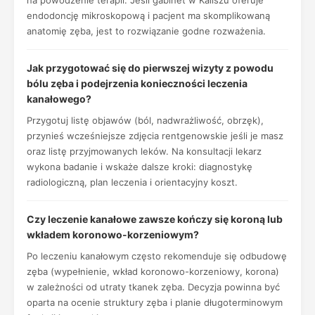
na powodzenie terapii. Jeśli gabinet w Kaliszu oferuje
endodoncję mikroskopową i pacjent ma skomplikowaną
anatomię zęba, jest to rozwiązanie godne rozważenia.
Jak przygotować się do pierwszej wizyty z powodu
bólu zęba i podejrzenia konieczności leczenia
kanałowego?
Przygotuj listę objawów (ból, nadwrażliwość, obrzęk),
przynieś wcześniejsze zdjęcia rentgenowskie jeśli je masz
oraz listę przyjmowanych leków. Na konsultacji lekarz
wykona badanie i wskaże dalsze kroki: diagnostykę
radiologiczną, plan leczenia i orientacyjny koszt.
Czy leczenie kanałowe zawsze kończy się koroną lub
wkładem koronowo-korzeniowym?
Po leczeniu kanałowym często rekomenduje się odbudowę
zęba (wypełnienie, wkład koronowo-korzeniowy, korona)
w zależności od utraty tkanek zęba. Decyzja powinna być
oparta na ocenie struktury zęba i planie długoterminowym