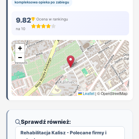
kompleksowa opieka po zabiegu
9.82
Ocena w rankingu
na 10
+
−
Leaflet
|
© OpenStreetMap
Sprawdź również:
Rehabilitacja Kalisz - Polecane firmy i