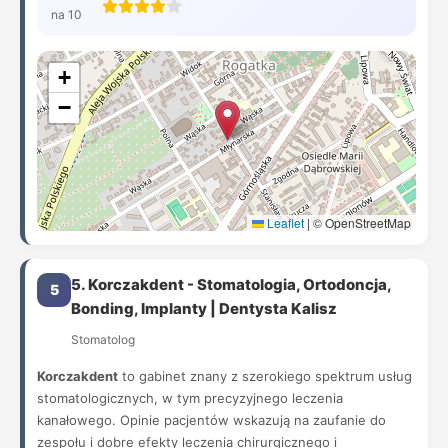
na 10
+
−
Leaflet
|
© OpenStreetMap
5. Korczakdent - Stomatologia, Ortodoncja,
5
Bonding, Implanty | Dentysta Kalisz
Stomatolog
Korczakdent
to gabinet znany z szerokiego spektrum usług
stomatologicznych, w tym precyzyjnego leczenia
kanałowego. Opinie pacjentów wskazują na zaufanie do
zespołu i dobre efekty leczenia chirurgicznego i