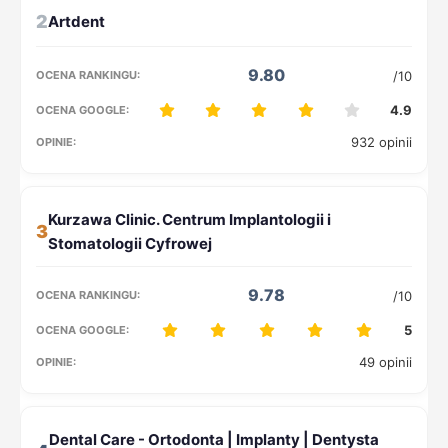
2
9.80
/10
4.9
932 opinii
3
9.78
/10
5
49 opinii