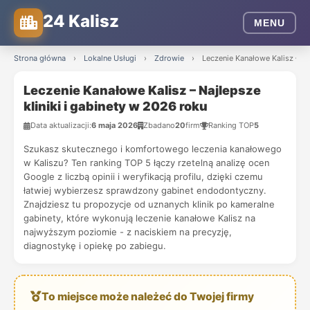
24 Kalisz
MENU
Strona główna
›
Lokalne Usługi
›
Zdrowie
›
Leczenie Kanałowe Kalisz – Na
Leczenie Kanałowe Kalisz – Najlepsze
kliniki i gabinety w 2026 roku
Data aktualizacji:
6 maja 2026
Zbadano
20
firm
Ranking TOP
5
Szukasz skutecznego i komfortowego leczenia kanałowego
w Kaliszu? Ten ranking TOP 5 łączy rzetelną analizę ocen
Google z liczbą opinii i weryfikacją profilu, dzięki czemu
łatwiej wybierzesz sprawdzony gabinet endodontyczny.
Znajdziesz tu propozycje od uznanych klinik po kameralne
gabinety, które wykonują leczenie kanałowe Kalisz na
najwyższym poziomie - z naciskiem na precyzję,
diagnostykę i opiekę po zabiegu.
To miejsce może należeć do Twojej firmy