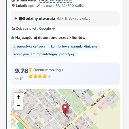
Strona www:
Pokaż stronę WWW
Lokalizacja:
Wierzbowa 8B, 62-800 Kalisz
Godziny otwarcia
(kliknij, aby sprawdzić)
Zobacz profil Google →
Najczęściej doceniane przez klientów:
diagnostyka cyfrowa
komfortowe warunki kliniczne
koordynacja z implantologią i protetyką
9.78
Ocena w rankingu
na 10
+
−