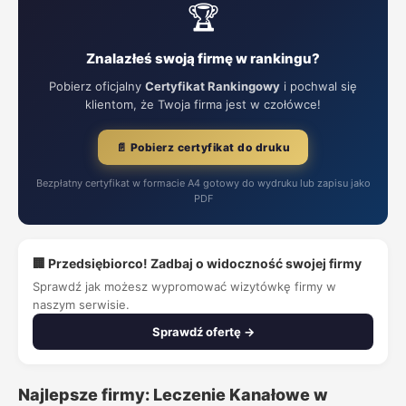
🏆
Znalazłeś swoją firmę w rankingu?
Pobierz oficjalny
Certyfikat Rankingowy
i pochwal się
klientom, że Twoja firma jest w czołówce!
📄 Pobierz certyfikat do druku
Bezpłatny certyfikat w formacie A4 gotowy do wydruku lub zapisu jako
PDF
🏢 Przedsiębiorco! Zadbaj o widoczność swojej firmy
Sprawdź jak możesz wypromować wizytówkę firmy w
naszym serwisie.
Sprawdź ofertę →
Najlepsze firmy: Leczenie Kanałowe w