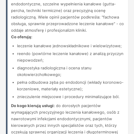
endodontyczne, szczelne wypełnienia kanałowe (gutta-
percha, techniki termiczne) oraz precyzyjną ocenę
radiologiczną. Wiele opinii pacjentów podkreśla: "fachowa
obsługa, sprawnie przeprowadzone leczenie kanałowe" - co
oddaje atmosferę i profesjonalizm kliniki.
Co oferują:
leczenie kanałowe jednowskładnikowe i wielowizytowe;
reendo (powtórne leczenie kanałowe) z analizą przyczyn
niepowodzeń;
diagnostyka radiologiczna i ocena stanu
okołowierzchołkowego;
pełna odbudowa zęba po endodoncji (wkłady koronowo-
korzeniowe, materiały estetyczne);
znieczulenie miejscowe i procedury minimalizujące ból.
Do kogo kierują usługi:
do dorosłych pacjentów
wymagających precyzyjnego leczenia kanałowego, osób z
nawrotowymi infekcjami endodontycznymi, pacjentów
kierowanych przez innych specjalistów oraz tych, którzy
oczekują sprawnej organizacji leczenia i długoterminowej