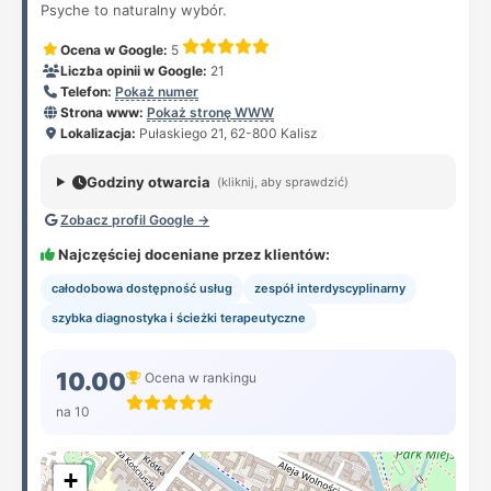
Psyche to naturalny wybór.
Ocena w Google:
5
Liczba opinii w Google:
21
Telefon:
Pokaż numer
Strona www:
Pokaż stronę WWW
Lokalizacja:
Pułaskiego 21, 62-800 Kalisz
Godziny otwarcia
(kliknij, aby sprawdzić)
Zobacz profil Google →
Najczęściej doceniane przez klientów:
całodobowa dostępność usług
zespół interdyscyplinarny
szybka diagnostyka i ścieżki terapeutyczne
10.00
Ocena w rankingu
na 10
+