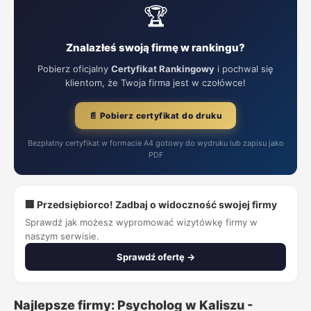
🏆
Znalazłeś swoją firmę w rankingu?
Pobierz oficjalny
Certyfikat Rankingowy
i pochwal się
klientom, że Twoja firma jest w czołówce!
📄 Pobierz certyfikat do druku
Bezpłatny certyfikat w formacie A4 gotowy do wydruku lub zapisu jako
PDF
🏢 Przedsiębiorco! Zadbaj o widoczność swojej firmy
Sprawdź jak możesz wypromować wizytówkę firmy w
naszym serwisie.
Sprawdź ofertę →
Najlepsze firmy: Psycholog w Kaliszu -