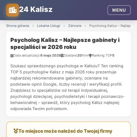
24 Kalisz
MENU
Strona główna
›
Lokalne Usługi
›
Zdrowie
›
Psycholog Kalisz – Najlepsze 
Psycholog Kalisz – Najlepsze gabinety i
specjaliści w 2026 roku
Data aktualizacji:
6 maja 2026
Zbadano
20
firm
Ranking TOP
5
Szukasz sprawdzonego psychologa w Kaliszu? Ten ranking
TOP 5 psychologów Kalisz z maja 2026 roku prezentuje
najbardziej rekomendowane gabinety, oceniane na
podstawie opinii Google, liczby recenzji i weryfikacji profili.
Znajdziesz tu specjalistów od terapii indywidualnej,
psychologii dziecięcej, psychodietetyki i terapii poznawczo-
behawioralnej - sprawdź, który psycholog Kalisz najlepiej
odpowiada Twoim potrzebom.
To miejsce może należeć do Twojej firmy