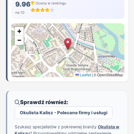
9.96
Ocena w rankingu
na 10
+
−
Leaflet
|
© OpenStreetMap
Sprawdź również:
Okulista Kalisz - Polecane firmy i usługi
Szukasz specjalistów z pokrewnej branży
Okulista w
Kaliszu
? Przygotowaliśmy oddzielne zestawienie