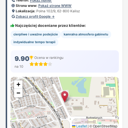
Telefon:
Pokaż numer
Strona www:
Pokaż stronę WWW
Lokalizacja:
Polna 102/9, 62-800 Kalisz
Zobacz profil Google →
Najczęściej doceniane przez klientów:
cierpliwe i uważne podejście
kamralna atmosfera gabinetu
indywidualne tempo terapii
9.90
Ocena w rankingu
na 10
+
−
Leaflet
|
© OpenStreetMap