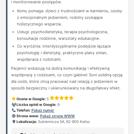
i monitorowanie postępów.
Komu pomaga: dzieci z trudnościami w karmieniu, osoby
z emocjonalnym jedzeniem, rodziny szukające
holistycznego wsparcia.
Usługi: psychodietetyka, terapia psychologiczna,
konsultacje rodzinne, warsztaty edukacyjne.
Co wyróżnia: interdyscyplinarne podejście łączące
psychologię i dietetykę, praktyczne plany zmian,
współpraca z rodzicami.
Pacjenci wskazują na dobrą komunikację i efektywną
współpracę z rodzicami, co czyni gabinet Soni solidną opcją
dla osób, które chcą pracować nad relacją z jedzeniem w
sposób bezpieczny i ukierunkowany na długofalowy efekt.
Ocena w Google:
5
Liczba opinii w Google:
9
Telefon:
Pokaż numer
Strona www:
Pokaż stronę WWW
Lokalizacja:
Sukiennicza 5A, 62-800 Kalisz