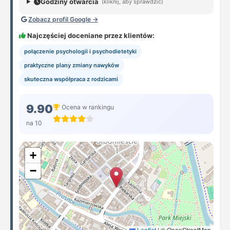
Godziny otwarcia
(kliknij, aby sprawdzić)
Zobacz profil Google →
Najczęściej doceniane przez klientów:
połączenie psychologii i psychodietetyki
praktyczne plany zmiany nawyków
skuteczna współpraca z rodzicami
9.90
Ocena w rankingu
na 10
+
−
Leaflet
|
© OpenStreetMap