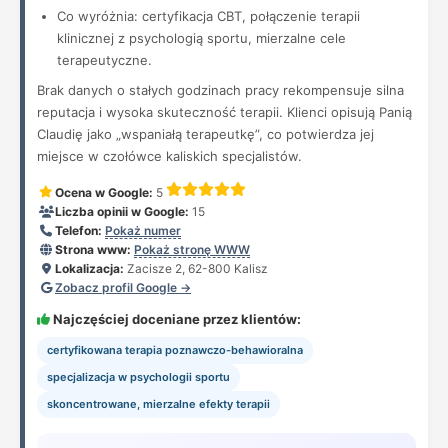
Co wyróżnia: certyfikacja CBT, połączenie terapii
klinicznej z psychologią sportu, mierzalne cele
terapeutyczne.
Brak danych o stałych godzinach pracy rekompensuje silna
reputacja i wysoka skuteczność terapii. Klienci opisują Panią
Claudię jako „wspaniałą terapeutkę”, co potwierdza jej
miejsce w czołówce kaliskich specjalistów.
Ocena w Google:
5
Liczba opinii w Google:
15
Telefon:
Pokaż numer
Strona www:
Pokaż stronę WWW
Lokalizacja:
Zacisze 2, 62-800 Kalisz
Zobacz profil Google →
Najczęściej doceniane przez klientów:
certyfikowana terapia poznawczo-behawioralna
specjalizacja w psychologii sportu
skoncentrowane, mierzalne efekty terapii