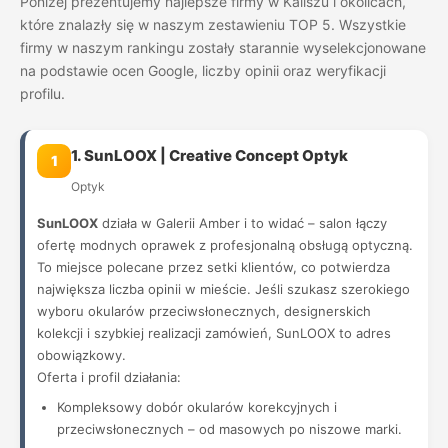
Poniżej prezentujemy najlepsze firmy w Kaliszu i okolicach,
które znalazły się w naszym zestawieniu TOP 5. Wszystkie
firmy w naszym rankingu zostały starannie wyselekcjonowane
na podstawie ocen Google, liczby opinii oraz weryfikacji
profilu.
1. SunLOOX | Creative Concept Optyk
1
Optyk
SunLOOX
działa w Galerii Amber i to widać – salon łączy
ofertę modnych oprawek z profesjonalną obsługą optyczną.
To miejsce polecane przez setki klientów, co potwierdza
największa liczba opinii w mieście. Jeśli szukasz szerokiego
wyboru okularów przeciwsłonecznych, designerskich
kolekcji i szybkiej realizacji zamówień, SunLOOX to adres
obowiązkowy.
Oferta i profil działania:
Kompleksowy dobór okularów korekcyjnych i
przeciwsłonecznych – od masowych po niszowe marki.