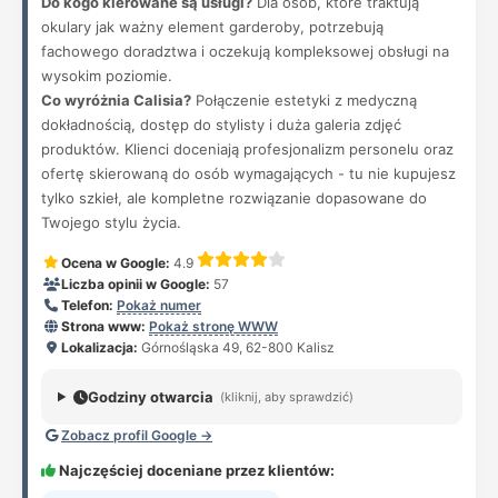
Do kogo kierowane są usługi?
Dla osób, które traktują
okulary jak ważny element garderoby, potrzebują
fachowego doradztwa i oczekują kompleksowej obsługi na
wysokim poziomie.
Co wyróżnia Calisia?
Połączenie estetyki z medyczną
dokładnością, dostęp do stylisty i duża galeria zdjęć
produktów. Klienci doceniają profesjonalizm personelu oraz
ofertę skierowaną do osób wymagających - tu nie kupujesz
tylko szkieł, ale kompletne rozwiązanie dopasowane do
Twojego stylu życia.
Ocena w Google:
4.9
Liczba opinii w Google:
57
Telefon:
Pokaż numer
Strona www:
Pokaż stronę WWW
Lokalizacja:
Górnośląska 49, 62-800 Kalisz
Godziny otwarcia
(kliknij, aby sprawdzić)
Zobacz profil Google →
Najczęściej doceniane przez klientów: