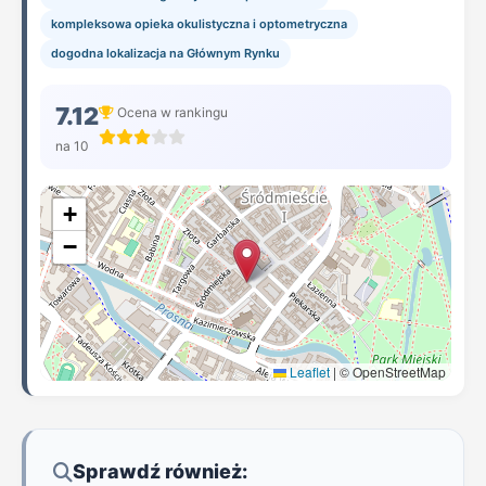
kompleksowa opieka okulistyczna i optometryczna
dogodna lokalizacja na Głównym Rynku
7.12
Ocena w rankingu
na 10
+
−
Leaflet
|
© OpenStreetMap
Sprawdź również: