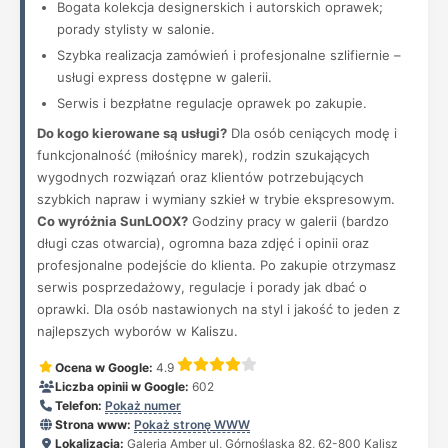
Bogata kolekcja designerskich i autorskich oprawek;
porady stylisty w salonie.
Szybka realizacja zamówień i profesjonalne szlifiernie –
usługi express dostępne w galerii.
Serwis i bezpłatne regulacje oprawek po zakupie.
Do kogo kierowane są usługi?
Dla osób ceniących modę i
funkcjonalność (miłośnicy marek), rodzin szukających
wygodnych rozwiązań oraz klientów potrzebujących
szybkich napraw i wymiany szkieł w trybie ekspresowym.
Co wyróżnia SunLOOX?
Godziny pracy w galerii (bardzo
długi czas otwarcia), ogromna baza zdjęć i opinii oraz
profesjonalne podejście do klienta. Po zakupie otrzymasz
serwis posprzedażowy, regulacje i porady jak dbać o
oprawki. Dla osób nastawionych na styl i jakość to jeden z
najlepszych wyborów w Kaliszu.
Ocena w Google:
4.9
Liczba opinii w Google:
602
Telefon:
Pokaż numer
Strona www:
Pokaż stronę WWW
Lokalizacja:
Galeria Amber ul, Górnośląska 82, 62-800 Kalisz