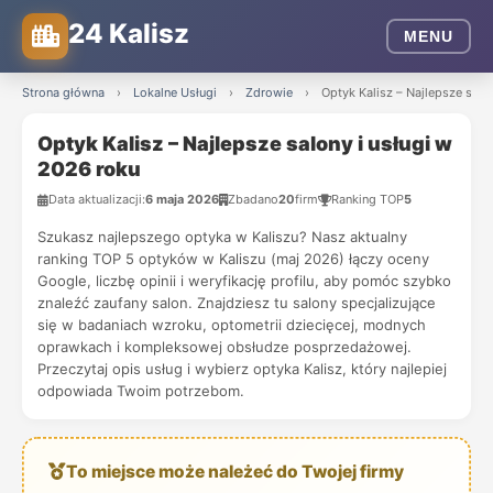
24 Kalisz
MENU
Strona główna
›
Lokalne Usługi
›
Zdrowie
›
Optyk Kalisz – Najlepsze salo
Optyk Kalisz – Najlepsze salony i usługi w
2026 roku
Data aktualizacji:
6 maja 2026
Zbadano
20
firm
Ranking TOP
5
Szukasz najlepszego optyka w Kaliszu? Nasz aktualny
ranking TOP 5 optyków w Kaliszu (maj 2026) łączy oceny
Google, liczbę opinii i weryfikację profilu, aby pomóc szybko
znaleźć zaufany salon. Znajdziesz tu salony specjalizujące
się w badaniach wzroku, optometrii dziecięcej, modnych
oprawkach i kompleksowej obsłudze posprzedażowej.
Przeczytaj opis usług i wybierz optyka Kalisz, który najlepiej
odpowiada Twoim potrzebom.
To miejsce może należeć do Twojej firmy