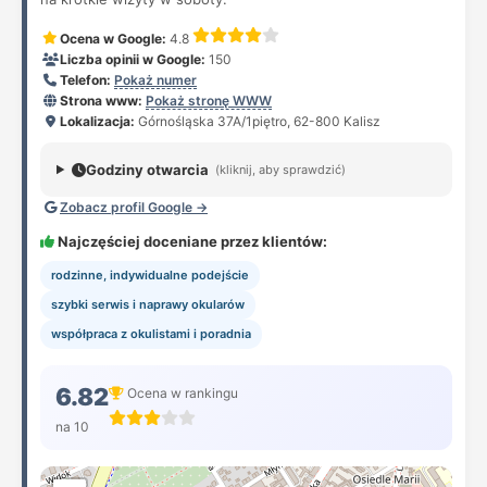
Ocena w Google:
4.8
Liczba opinii w Google:
150
Telefon:
Pokaż numer
Strona www:
Pokaż stronę WWW
Lokalizacja:
Górnośląska 37A/1piętro, 62-800 Kalisz
Godziny otwarcia
(kliknij, aby sprawdzić)
Zobacz profil Google →
Najczęściej doceniane przez klientów:
rodzinne, indywidualne podejście
szybki serwis i naprawy okularów
współpraca z okulistami i poradnia
6.82
Ocena w rankingu
na 10