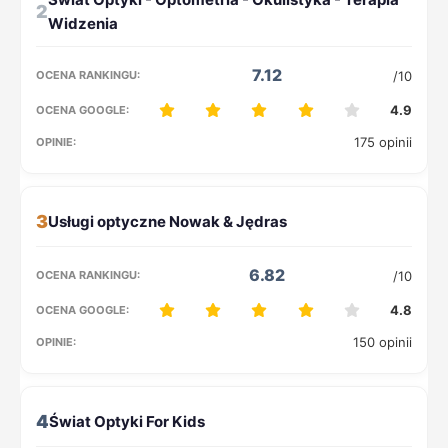
2
7.12
/10
4.9
175 opinii
3
6.82
/10
4.8
150 opinii
4