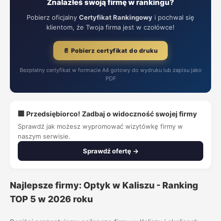
Znalazłeś swoją firmę w rankingu?
Pobierz oficjalny
Certyfikat Rankingowy
i pochwal się
klientom, że Twoja firma jest w czołówce!
📄 Pobierz certyfikat do druku
Bezpłatny certyfikat w formacie A4 gotowy do wydruku lub zapisu jako
PDF
🏢 Przedsiębiorco! Zadbaj o widoczność swojej firmy
Sprawdź jak możesz wypromować wizytówkę firmy w
naszym serwisie.
Sprawdź ofertę →
Najlepsze firmy: Optyk w Kaliszu - Ranking
TOP 5 w 2026 roku