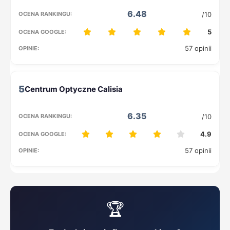
6.48
/10
5
57 opinii
5
6.35
/10
4.9
57 opinii
🏆