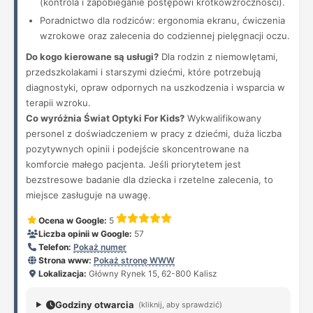
(kontrola i zapobieganie postępowi krótkowzroczności).
Poradnictwo dla rodziców: ergonomia ekranu, ćwiczenia
wzrokowe oraz zalecenia do codziennej pielęgnacji oczu.
Do kogo kierowane są usługi?
Dla rodzin z niemowlętami,
przedszkolakami i starszymi dziećmi, które potrzebują
diagnostyki, opraw odpornych na uszkodzenia i wsparcia w
terapii wzroku.
Co wyróżnia Świat Optyki For Kids?
Wykwalifikowany
personel z doświadczeniem w pracy z dziećmi, duża liczba
pozytywnych opinii i podejście skoncentrowane na
komforcie małego pacjenta. Jeśli priorytetem jest
bezstresowe badanie dla dziecka i rzetelne zalecenia, to
miejsce zasługuje na uwagę.
Ocena w Google:
5
Liczba opinii w Google:
57
Telefon:
Pokaż numer
Strona www:
Pokaż stronę WWW
Lokalizacja:
Główny Rynek 15, 62-800 Kalisz
Godziny otwarcia
(kliknij, aby sprawdzić)