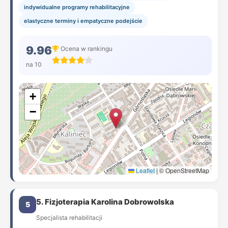
indywidualne programy rehabilitacyjne
elastyczne terminy i empatyczne podejście
9.96
Ocena w rankingu
na 10
+
−
Leaflet
|
© OpenStreetMap
5. Fizjoterapia Karolina Dobrowolska
5
Specjalista rehabilitacji