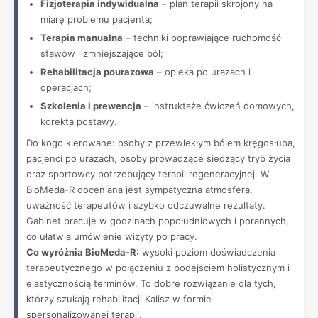
Fizjoterapia indywidualna
– plan terapii skrojony na
miarę problemu pacjenta;
Terapia manualna
– techniki poprawiające ruchomość
stawów i zmniejszające ból;
Rehabilitacja pourazowa
– opieka po urazach i
operacjach;
Szkolenia i prewencja
– instruktaże ćwiczeń domowych,
korekta postawy.
Do kogo kierowane: osoby z przewlekłym bólem kręgosłupa,
pacjenci po urazach, osoby prowadzące siedzący tryb życia
oraz sportowcy potrzebujący terapii regeneracyjnej. W
BioMeda-R doceniana jest sympatyczna atmosfera,
uważność terapeutów i szybko odczuwalne rezultaty.
Gabinet pracuje w godzinach popołudniowych i porannych,
co ułatwia umówienie wizyty po pracy.
Co wyróżnia BioMeda-R:
wysoki poziom doświadczenia
terapeutycznego w połączeniu z podejściem holistycznym i
elastycznością terminów. To dobre rozwiązanie dla tych,
którzy szukają rehabilitacji Kalisz w formie
spersonalizowanej terapii.