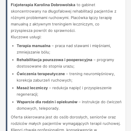
Fizjoterapia Karolina Dobrowolska
to gabinet
skoncentrowany na długofalowej rehabilitacji pacjentów z
różnymi problemami ruchowymi. Placówka łączy terapię
manualną z aktywnym treningiem leczniczym, co
przyspiesza powrót do sprawności.
Kluczowe usługi:
Terapia manualna
– praca nad stawami i mięśniami,
zmniejszanie bólu;
Rehabilitacja pourazowa i pooperacyjna
– programy
dostosowane do stopnia urazu;
Ćwiczenia terapeutyczne
– trening neuromięśniowy,
korekcja zaburzeń ruchowych;
Masaż leczniczy
– redukcja napięć i przyspieszenie
regeneracji;
Wsparcie dla rodzin i opiekunów
– instrukcje do ćwiczeń
domowych, teleporady.
Oferta skierowana jest do osób dorosłych, seniorów oraz
rodziców małych pacjentów wymagających terapii ruchowej.
Klienci chwalą profesjonalizm, konsekwencję w