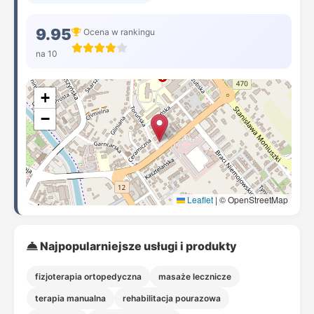
9.95
Ocena w rankingu
na 10
+
−
Leaflet
|
© OpenStreetMap
Najpopularniejsze usługi i produkty
fizjoterapia ortopedyczna
masaże lecznicze
terapia manualna
rehabilitacja pourazowa