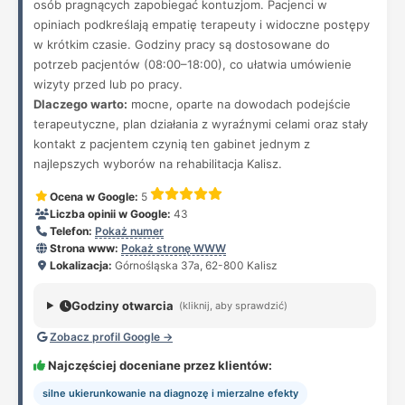
osób pragnących zapobiegać kontuzjom. Pacjenci w
opiniach podkreślają empatię terapeuty i widoczne postępy
w krótkim czasie. Godziny pracy są dostosowane do
potrzeb pacjentów (08:00–18:00), co ułatwia umówienie
wizyty przed lub po pracy.
Dlaczego warto:
mocne, oparte na dowodach podejście
terapeutyczne, plan działania z wyraźnymi celami oraz stały
kontakt z pacjentem czynią ten gabinet jednym z
najlepszych wyborów na rehabilitacja Kalisz.
Ocena w Google:
5
Liczba opinii w Google:
43
Telefon:
Pokaż numer
Strona www:
Pokaż stronę WWW
Lokalizacja:
Górnośląska 37a, 62-800 Kalisz
Godziny otwarcia
(kliknij, aby sprawdzić)
Zobacz profil Google →
Najczęściej doceniane przez klientów:
silne ukierunkowanie na diagnozę i mierzalne efekty