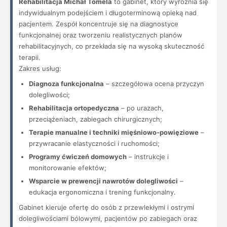
Rehabilitacja Michał Tomela
to gabinet, który wyróżnia się
indywidualnym podejściem i długoterminową opieką nad
pacjentem. Zespół koncentruje się na diagnostyce
funkcjonalnej oraz tworzeniu realistycznych planów
rehabilitacyjnych, co przekłada się na wysoką skuteczność
terapii.
Zakres usług:
Diagnoza funkcjonalna
– szczegółowa ocena przyczyn
dolegliwości;
Rehabilitacja ortopedyczna
– po urazach,
przeciążeniach, zabiegach chirurgicznych;
Terapie manualne i techniki mięśniowo-powięziowe
–
przywracanie elastyczności i ruchomości;
Programy ćwiczeń domowych
– instrukcje i
monitorowanie efektów;
Wsparcie w prewencji nawrotów dolegliwości
–
edukacja ergonomiczna i trening funkcjonalny.
Gabinet kieruje ofertę do osób z przewlekłymi i ostrymi
dolegliwościami bólowymi, pacjentów po zabiegach oraz