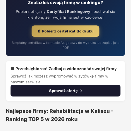
Znalazłeś swoją firmę w rankingu?
Pobierz oficjalny
Certyfikat Rankingowy
i pochwal się
klientom, że Twoja firma jest w czołówce!
📄 Pobierz certyfikat do druku
Bezpłatny certyfikat w formacie A4 gotowy do wydruku lub zapisu jako
PDF
🏢 Przedsiębiorco! Zadbaj o widoczność swojej firmy
Sprawdź jak możesz wypromować wizytówkę firmy w
naszym serwisie.
Sprawdź ofertę →
Najlepsze firmy: Rehabilitacja w Kaliszu -
Ranking TOP 5 w 2026 roku