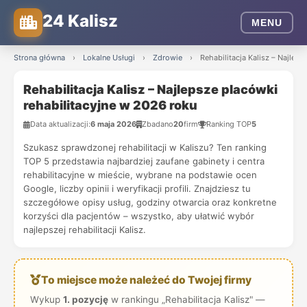
24 Kalisz
MENU
Strona główna
›
Lokalne Usługi
›
Zdrowie
›
Rehabilitacja Kalisz – Najlep
Rehabilitacja Kalisz – Najlepsze placówki
rehabilitacyjne w 2026 roku
Data aktualizacji:
6 maja 2026
Zbadano
20
firm
Ranking TOP
5
Szukasz sprawdzonej rehabilitacji w Kaliszu? Ten ranking
TOP 5 przedstawia najbardziej zaufane gabinety i centra
rehabilitacyjne w mieście, wybrane na podstawie ocen
Google, liczby opinii i weryfikacji profili. Znajdziesz tu
szczegółowe opisy usług, godziny otwarcia oraz konkretne
korzyści dla pacjentów – wszystko, aby ułatwić wybór
najlepszej rehabilitacji Kalisz.
To miejsce może należeć do Twojej firmy
Wykup
1. pozycję
w rankingu „Rehabilitacja Kalisz" —