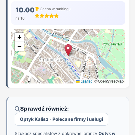
10.00
Ocena w rankingu
na 10
+
−
Leaflet
|
© OpenStreetMap
Sprawdź również:
Optyk Kalisz - Polecane firmy i usługi
Szukasz specjalistów z pokrewnej branży
Optyk w