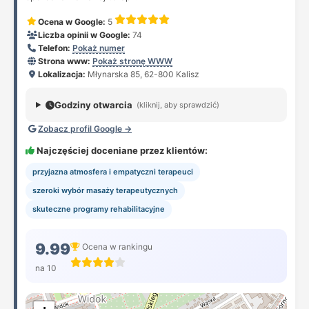
Ocena w Google:
5
Liczba opinii w Google:
74
Telefon:
Pokaż numer
Strona www:
Pokaż stronę WWW
Lokalizacja:
Młynarska 85, 62-800 Kalisz
Godziny otwarcia
(kliknij, aby sprawdzić)
Zobacz profil Google →
Najczęściej doceniane przez klientów:
przyjazna atmosfera i empatyczni terapeuci
szeroki wybór masaży terapeutycznych
skuteczne programy rehabilitacyjne
9.99
Ocena w rankingu
na 10