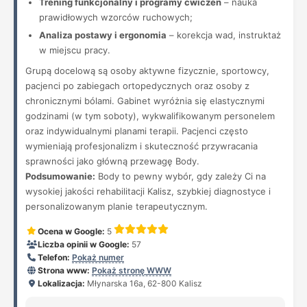
Trening funkcjonalny i programy ćwiczeń
– nauka
prawidłowych wzorców ruchowych;
Analiza postawy i ergonomia
– korekcja wad, instruktaż
w miejscu pracy.
Grupą docelową są osoby aktywne fizycznie, sportowcy,
pacjenci po zabiegach ortopedycznych oraz osoby z
chronicznymi bólami. Gabinet wyróżnia się elastycznymi
godzinami (w tym soboty), wykwalifikowanym personelem
oraz indywidualnymi planami terapii. Pacjenci często
wymieniają profesjonalizm i skuteczność przywracania
sprawności jako główną przewagę Body.
Podsumowanie:
Body to pewny wybór, gdy zależy Ci na
wysokiej jakości rehabilitacji Kalisz, szybkiej diagnostyce i
personalizowanym planie terapeutycznym.
Ocena w Google:
5
Liczba opinii w Google:
57
Telefon:
Pokaż numer
Strona www:
Pokaż stronę WWW
Lokalizacja:
Młynarska 16a, 62-800 Kalisz