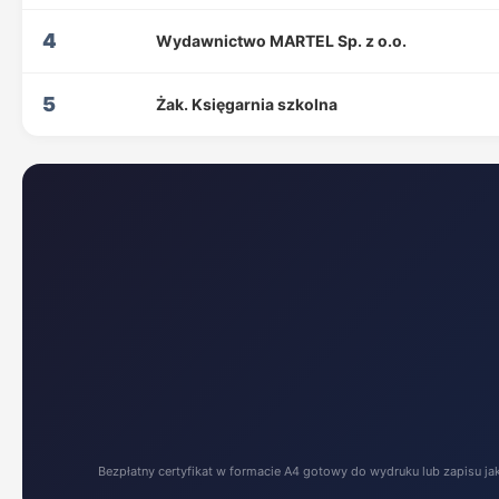
4
Wydawnictwo MARTEL Sp. z o.o.
5
Żak. Księgarnia szkolna
Bezpłatny certyfikat w formacie A4 gotowy do wydruku lub zapisu ja