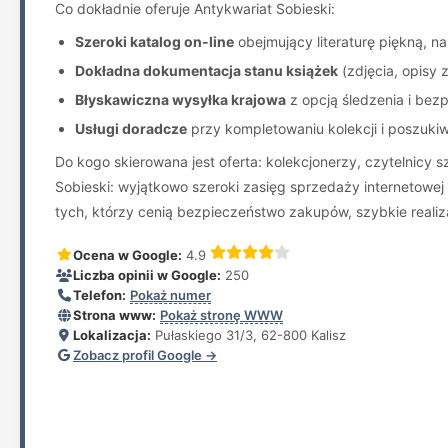
Co dokładnie oferuje Antykwariat Sobieski:
Szeroki katalog on-line
obejmujący literaturę piękną, na
Dokładna dokumentacja stanu książek
(zdjęcia, opisy 
Błyskawiczna wysyłka krajowa
z opcją śledzenia i be
Usługi doradcze
przy kompletowaniu kolekcji i poszukiw
Do kogo skierowana jest oferta: kolekcjonerzy, czytelnicy
Sobieski: wyjątkowo szeroki zasięg sprzedaży internetowej 
tych, którzy cenią bezpieczeństwo zakupów, szybkie reali
Ocena w Google:
4.9
Liczba opinii w Google:
250
Telefon:
Pokaż numer
Strona www:
Pokaż stronę WWW
Lokalizacja:
Pułaskiego 31/3, 62-800 Kalisz
Zobacz profil Google →