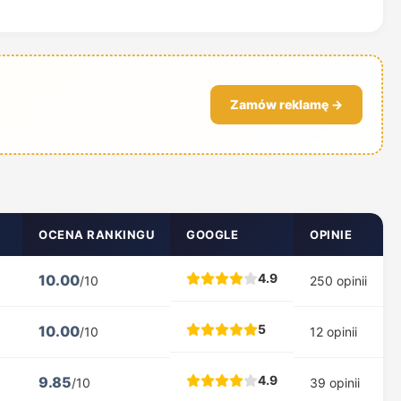
Zamów reklamę →
OCENA RANKINGU
GOOGLE
OPINIE
4.9
10.00
/10
250 opinii
5
10.00
/10
12 opinii
4.9
9.85
/10
39 opinii