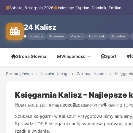
Sobota, 8 sierpnia 2026
Imieniny: Cyprian, Dominik, Emilian
24 Kalisz
Blizanów
Koźminek
Mycielin
Opatówek
Szczytniki
Strona Główna
Wiadomości
Sport
Strona główna
›
Lokalne Usługi
›
Zakupy i Handel
›
Księgarni
Księgarnia Kalisz – Najlepsze 
Data aktualizacji:
6 maja 2026
Zbadano
17
firm
Ranking TOP
Szukasz księgarni w Kaliszu? Przygotowaliśmy aktualny, 
Sprawdź TOP 5 księgarni i antykwariatów, porównaj godz
rzadkie wydanie.