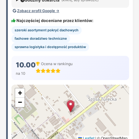
Godziny otwarcia
Zobacz profil Google →
Najczęściej doceniane przez klientów:
szeroki asortyment pokryć dachowych
fachowe doradztwo techniczne
sprawna logistyka i dostępność produktów
10.00
Ocena w rankingu
na 10
+
−
Leaflet
|
© OpenStreetMap