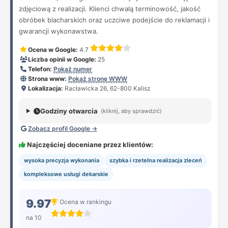
zdjęciową z realizacji. Klienci chwalą terminowość, jakość
obróbek blacharskich oraz uczciwe podejście do reklamacji i
gwarancji wykonawstwa.
Ocena w Google:
4.7
Liczba opinii w Google:
25
Telefon:
Pokaż numer
Strona www:
Pokaż stronę WWW
Lokalizacja:
Racławicka 26, 62-800 Kalisz
Godziny otwarcia
(kliknij, aby sprawdzić)
Zobacz profil Google →
Najczęściej doceniane przez klientów:
wysoka precyzja wykonania
szybka i rzetelna realizacja zleceń
kompleksowe usługi dekarskie
9.97
Ocena w rankingu
na 10