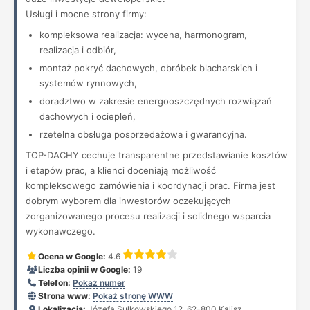
Usługi i mocne strony firmy:
kompleksowa realizacja: wycena, harmonogram,
realizacja i odbiór,
montaż pokryć dachowych, obróbek blacharskich i
systemów rynnowych,
doradztwo w zakresie energooszczędnych rozwiązań
dachowych i ociepleń,
rzetelna obsługa posprzedażowa i gwarancyjna.
TOP-DACHY cechuje transparentne przedstawianie kosztów
i etapów prac, a klienci doceniają możliwość
kompleksowego zamówienia i koordynacji prac. Firma jest
dobrym wyborem dla inwestorów oczekujących
zorganizowanego procesu realizacji i solidnego wsparcia
wykonawczego.
Ocena w Google:
4.6
Liczba opinii w Google:
19
Telefon:
Pokaż numer
Strona www:
Pokaż stronę WWW
Lokalizacja:
Józefa Sułkowskiego 12, 62-800 Kalisz