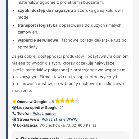
materiałów zgodnie z projektem i budżetem,
szybki dostęp do magazynu
z szeroką gamą kolorów i
modeli,
transport i logistyka
dopasowana do dużych i małych
zamówień,
wsparcie serwisowe
i fachowe porady dekarskie tuż po
sprzedaży.
Dzięki dobrej dostępności produktów i pozytywnym opiniom
Malesa to wybór dla tych, którzy oczekują najwyższej
jakości materiałów połączonej z profesjonalnym wsparciem
realizacyjnym. Firma stawia na transparentne wyceny i
terminowość dostaw, co w branży dachowej ma kluczowe
znaczenie.
Ocena w Google:
4.8
Liczba opinii w Google:
21
Telefon:
Pokaż numer
Strona www:
Pokaż stronę WWW
Lokalizacja:
Wojciechówka 7d, 62-800 Kalisz
(kliknij, aby sprawdzić)