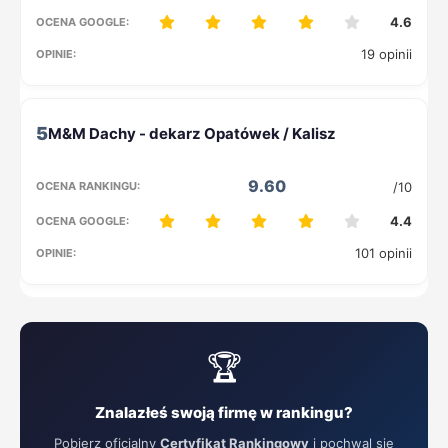
4.6
19 opinii
5
9.60
/10
4.4
101 opinii
🏆
Znalazłeś swoją firmę w rankingu?
Pobierz oficjalny
Certyfikat Rankingowy
i pochwal się