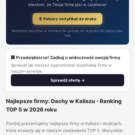
klientom, że Twoja firma jest w czołówce!
📄 Pobierz certyfikat do druku
Bezpłatny certyfikat w formacie A4 gotowy do wydruku lub zapisu jako
PDF
🏢 Przedsiębiorco! Zadbaj o widoczność swojej firmy
Sprawdź jak możesz wypromować wizytówkę firmy w
naszym serwisie.
Sprawdź ofertę →
Najlepsze firmy: Dachy w Kaliszu - Ranking
TOP 5 w 2026 roku
Poniżej prezentujemy najlepsze firmy w Kaliszu i okolicach,
które znalazły się w naszym zestawieniu TOP 5. Wszystkie