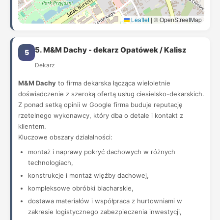
Leaflet
|
© OpenStreetMap
5. M&M Dachy - dekarz Opatówek / Kalisz
5
Dekarz
M&M Dachy
to firma dekarska łącząca wieloletnie
doświadczenie z szeroką ofertą usług ciesielsko-dekarskich.
Z ponad setką opinii w Google firma buduje reputację
rzetelnego wykonawcy, który dba o detale i kontakt z
klientem.
Kluczowe obszary działalności:
montaż i naprawy pokryć dachowych w różnych
technologiach,
konstrukcje i montaż więźby dachowej,
kompleksowe obróbki blacharskie,
dostawa materiałów i współpraca z hurtowniami w
zakresie logistycznego zabezpieczenia inwestycji,