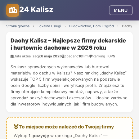
24 Kalisz
MENU
Strona główna
›
Lokalne Usługi
›
Budownictwo, Dom i Ogród
›
Dachy Kali
Dachy Kalisz – Najlepsze firmy dekarskie
i hurtownie dachowe w 2026 roku
Data aktualizacji:
6 maja 2026
Zbadano
16
firm
Ranking TOP
5
Szukasz sprawdzonych wykonawców lub hurtowni
materiałów do dachu w Kaliszu? Nasz ranking „dachy Kalisz”
wskazuje TOP 5 firm wyselekcjonowanych na podstawie
ocen Google, liczby opinii i weryfikacji profili. Znajdziesz tu
firmy oferujące kompleksowy montaż, naprawy, a także
sprzedaż pokryć dachowych i akcesoriów - idealne zarówno
dla inwestorów indywidualnych, jak i firm budowlanych.
To miejsce może należeć do Twojej firmy
Wykup
1. pozycję
w rankingu „Dachy Kalisz" —