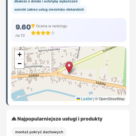
dbałość o detale i estetykę wykończeń
szeroki zakres usług ciesielsko-dekarskich
9.60
Ocena w rankingu
na 10
+
−
Leaflet
|
© OpenStreetMap
Najpopularniejsze usługi i produkty
montaż pokryć dachowych