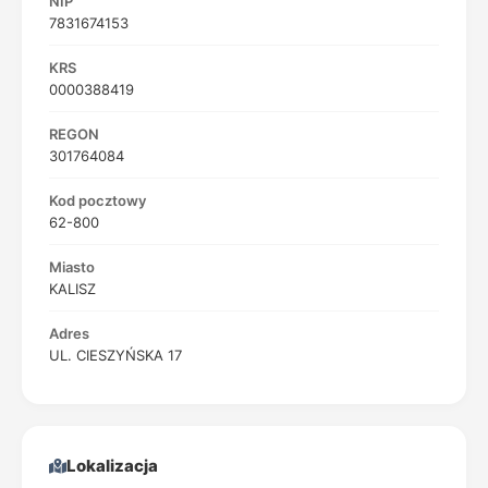
NIP
7831674153
KRS
0000388419
REGON
301764084
Kod pocztowy
62-800
Miasto
KALISZ
Adres
UL. CIESZYŃSKA 17
Lokalizacja