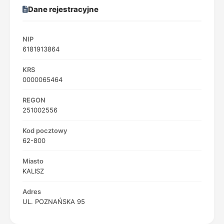
Dane rejestracyjne
NIP
6181913864
KRS
0000065464
REGON
251002556
Kod pocztowy
62-800
Miasto
KALISZ
Adres
UL. POZNAŃSKA 95