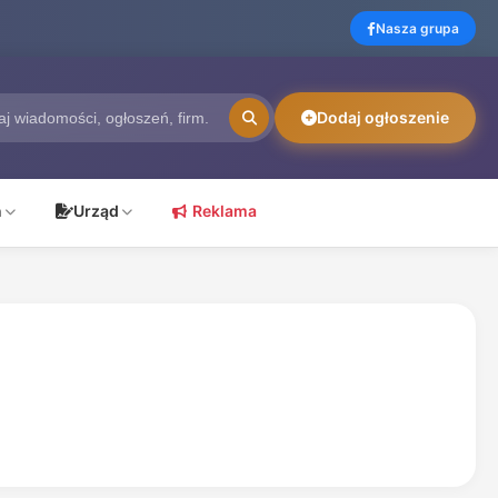
Nasza grupa
Dodaj ogłoszenie
ń
Urząd
Reklama