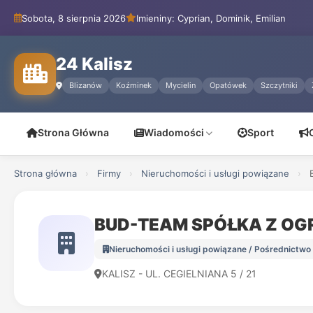
Sobota, 8 sierpnia 2026
Imieniny: Cyprian, Dominik, Emilian
24 Kalisz
Blizanów
Koźminek
Mycielin
Opatówek
Szczytniki
Strona Główna
Wiadomości
Sport
Strona główna
›
Firmy
›
Nieruchomości i usługi powiązane
›
BUD-TEAM SPÓŁKA Z OG
Nieruchomości i usługi powiązane / Pośrednictwo
KALISZ - UL. CEGIELNIANA 5 / 21