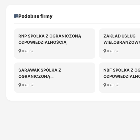
Podobne firmy
RNP SPÓŁKA Z OGRANICZONĄ
ZAKŁAD USŁUG
ODPOWIEDZIALNOŚCIĄ
WIELOBRANŻOW
"ADMINISTRATOR
KALISZ
KALISZ
KUBIAK, JOLANT
SPÓŁKA JAWNA
SARAWAK SPÓŁKA Z
NBF SPÓŁKA Z O
OGRANICZONĄ
ODPOWIEDZIALN
ODPOWIEDZIALNOŚCIĄ W
KALISZ
KALISZ
LIKWIDACJI