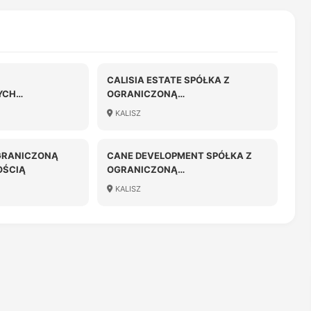
CALISIA ESTATE SPÓŁKA Z
YCH
OGRANICZONĄ
" TOMASZ
ODPOWIEDZIALNOŚCIĄ
KALISZ
A SZCZECIŃSKA
GRANICZONĄ
CANE DEVELOPMENT SPÓŁKA Z
OŚCIĄ
OGRANICZONĄ
ODPOWIEDZIALNOŚCIĄ
KALISZ