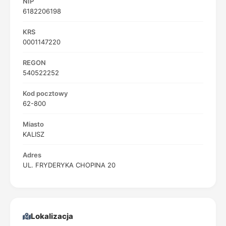
NIP
6182206198
KRS
0001147220
REGON
540522252
Kod pocztowy
62-800
Miasto
KALISZ
Adres
UL. FRYDERYKA CHOPINA 20
Lokalizacja