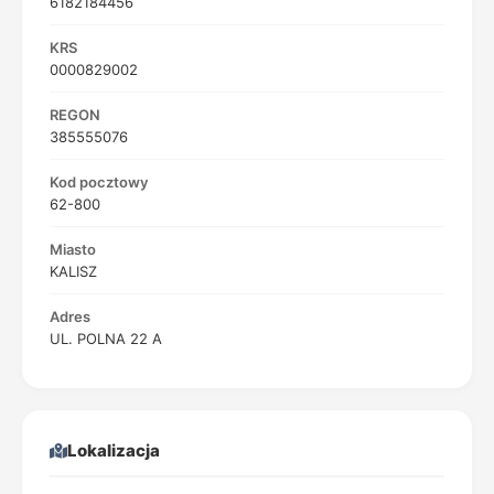
6182184456
KRS
0000829002
REGON
385555076
Kod pocztowy
62-800
Miasto
KALISZ
Adres
UL. POLNA 22 A
Lokalizacja