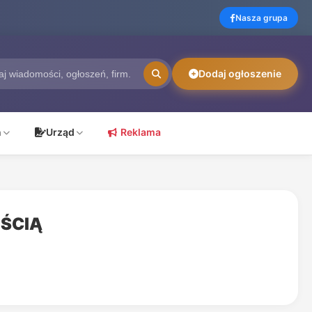
Nasza grupa
Dodaj ogłoszenie
ń
Urząd
Reklama
OŚCIĄ