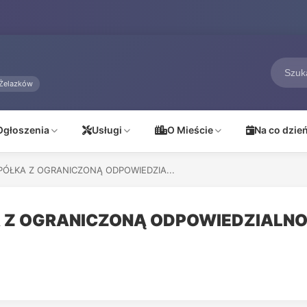
Żelazków
Ogłoszenia
Usługi
O Mieście
Na co dzie
PÓŁKA Z OGRANICZONĄ ODPOWIEDZIA...
A Z OGRANICZONĄ ODPOWIEDZIALN