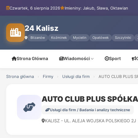
Czwartek, 6 sierpnia 2026
Imieniny: Jakub, Sława, Oktawian
24 Kalisz
Blizanów
Koźminek
Mycielin
Opatówek
Szczytniki
Strona Główna
Wiadomości
Sport
Strona główna
›
Firmy
›
Usługi dla firm
›
AUTO CLUB PLUS S
AUTO CLUB PLUS SPÓŁK
Usługi dla firm / Badania i analizy techniczne
KALISZ - UL. ALEJA WOJSKA POLSKIEGO 2J