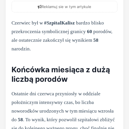
Reklamuj sie w tym artykule
Czerwiec był w
#SzpitalKalisz
bardzo blisko
przekroczenia symbolicznej granicy
60
porodów,
ale ostatecznie zakończył się wynikiem
58
narodzin.
Końcówka miesiąca z dużą
liczbą porodów
Ostatnie dni czerwca przyniosły w oddziale
położniczym intensywny czas, bo liczba
noworodków urodzonych w tym miesiącu wzrosła
do
58
. To wynik, który pozwolił szpitalowi zbliżyć
się do kolejnego ważnego progu, choć finalnie nie