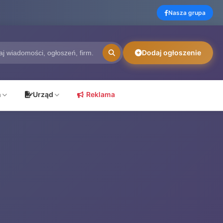
Nasza grupa
Dodaj ogłoszenie
ń
Urząd
Reklama