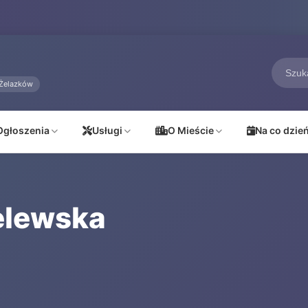
Żelazków
Ogłoszenia
Usługi
O Mieście
Na co dzie
elewska