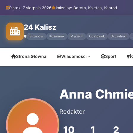
Piątek, 7 sierpnia 2026
Imieniny: Dorota, Kajetan, Konrad
24 Kalisz
Blizanów
Koźminek
Mycielin
Opatówek
Szczytniki
Strona Główna
Wiadomości
Sport
Anna Chmi
Redaktor
10
1
2