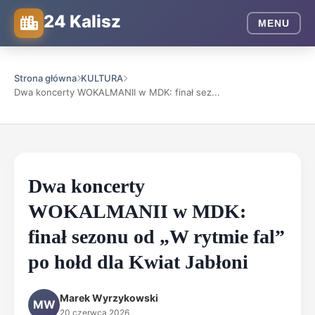
24 Kalisz
MENU
Strona główna
KULTURA
Dwa koncerty WOKALMANII w MDK: finał sez...
Dwa koncerty
WOKALMANII w MDK:
finał sezonu od „W rytmie fal”
po hołd dla Kwiat Jabłoni
Marek Wyrzykowski
MW
20 czerwca 2026