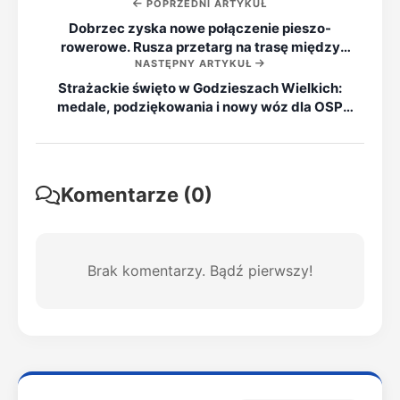
POPRZEDNI ARTYKUŁ
Dobrzec zyska nowe połączenie pieszo-
rowerowe. Rusza przetarg na trasę między
NASTĘPNY ARTYKUŁ
ulicami
Strażackie święto w Godzieszach Wielkich:
medale, podziękowania i nowy wóz dla OSP
Stobno
Komentarze (0)
Brak komentarzy. Bądź pierwszy!