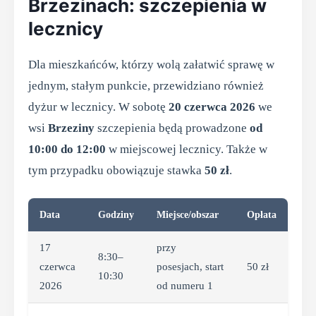
Brzezinach: szczepienia w
lecznicy
Dla mieszkańców, którzy wolą załatwić sprawę w
jednym, stałym punkcie, przewidziano również
dyżur w lecznicy. W sobotę
20 czerwca 2026
we
wsi
Brzeziny
szczepienia będą prowadzone
od
10:00 do 12:00
w miejscowej lecznicy. Także w
tym przypadku obowiązuje stawka
50 zł
.
Data
Godziny
Miejsce/obszar
Opłata
17
przy
8:30–
czerwca
posesjach, start
50 zł
10:30
2026
od numeru 1