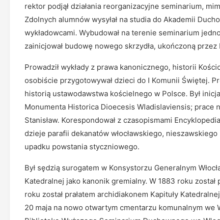
rektor podjął działania reorganizacyjne seminarium, 
Zdolnych alumnów wysyłał na studia do Akademii Ducho
wykładowcami. Wybudował na terenie seminarium jedno
zainicjował budowę nowego skrzydła, ukończoną przez b
Prowadził wykłady z prawa kanonicznego, historii Kościo
osobiście przygotowywał dzieci do I Komunii Świętej. Pr
historią ustawodawstwa kościelnego w Polsce. Był inicjat
Monumenta Historica Dioecesis Wladislaviensis; prace n
Stanisław. Korespondował z czasopismami Encyklopedia 
dzieje parafii dekanatów włocławskiego, nieszawskiego 
upadku powstania styczniowego.
Był sędzią surogatem w Konsystorzu Generalnym Włocław
Katedralnej jako kanonik gremialny. W 1883 roku został p
roku został prałatem archidiakonem Kapituły Katedraln
20 maja na nowo otwartym cmentarzu komunalnym we W