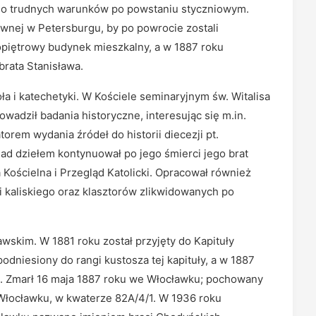
mimo trudnych warunków po powstaniu styczniowym.
wnej w Petersburgu, by po powrocie zostali
piętrowy budynek mieszkalny, a w 1887 roku
rata Stanisława.
ła i katechetyki. W Kościele seminaryjnym św. Witalisa
owadził badania historyczne, interesując się m.in.
orem wydania źródeł do historii diecezji pt.
ad dziełem kontynuował po jego śmierci jego brat
Kościelna i Przegląd Katolicki. Opracował również
i kaliskiego oraz klasztorów zlikwidowanych po
skim. W 1881 roku został przyjęty do Kapituły
odniesiony do rangi kustosza tej kapituły, a w 1887
ej. Zmarł 16 maja 1887 roku we Włocławku; pochowany
łocławku, w kwaterze 82A/4/1. W 1936 roku