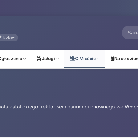
Żelazków
Ogłoszenia
Usługi
O Mieście
Na co dzie
cioła katolickiego, rektor seminarium duchownego we Włoc