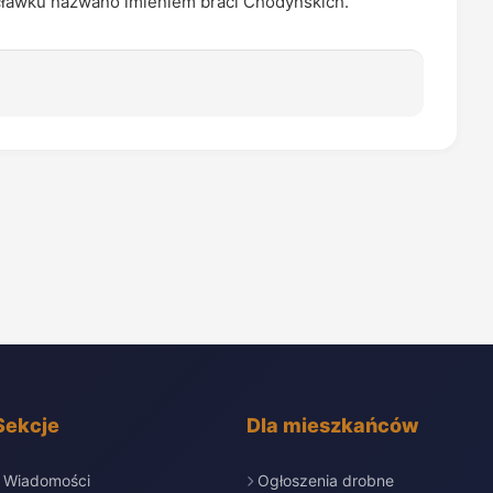
awku nazwano imieniem braci Chodyńskich.
Sekcje
Dla mieszkańców
Wiadomości
Ogłoszenia drobne