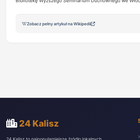
Bibliotekę Wyższego Seminarium Duchownego we Włocł
Zobacz pełny artykuł na Wikipedii
24 Kalisz
24 Kalisz to najpopularniejsze źródło lokalnych