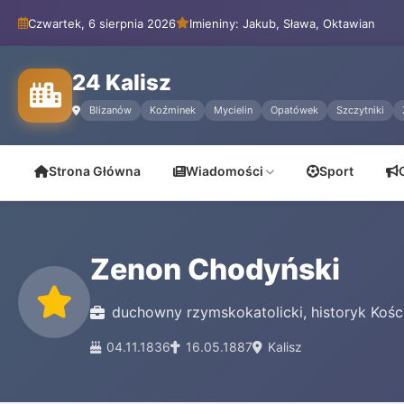
Czwartek, 6 sierpnia 2026
Imieniny: Jakub, Sława, Oktawian
24 Kalisz
Blizanów
Koźminek
Mycielin
Opatówek
Szczytniki
Strona Główna
Wiadomości
Sport
Zenon Chodyński
duchowny rzymskokatolicki, historyk Koś
04.11.1836
16.05.1887
Kalisz