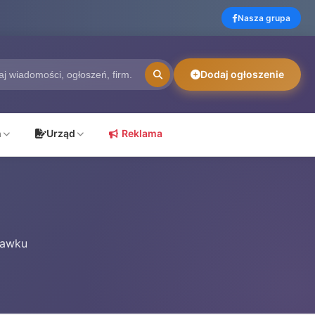
Nasza grupa
Dodaj ogłoszenie
ń
Urząd
Reklama
ławku