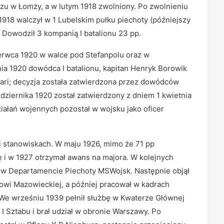
zu w Łomży, a w lutym 1918 zwolniony. Po zwolnieniu
 1918 walczył w 1 Lubelskim pułku piechoty (późniejszy
. Dowodził 3 kompanią I batalionu 23 pp.
zerwca 1920 w walce pod Stefanpolu oraz w
a 1920 dowódca I batalionu, kapitan Henryk Borowik
tari; decyzja została zatwierdzona przez dowódców
dziernika 1920 został zatwierdzony z dniem 1 kwietnia
iałań wojennych pozostał w wojsku jako oficer
 i stanowiskach. W maju 1926, mimo że 71 pp
 i w 1927 otrzymał awans na majora. W kolejnych
że w Departamencie Piechoty MSWojsk. Następnie objął
owi Mazowieckiej, a później pracował w kadrach
. We wrześniu 1939 pełnił służbę w Kwaterze Głównej
I Sztabu i brał udział w obronie Warszawy. Po