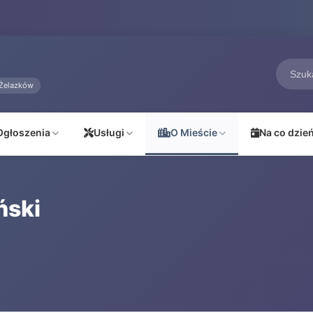
Żelazków
Ogłoszenia
Usługi
O Mieście
Na co dzie
ński