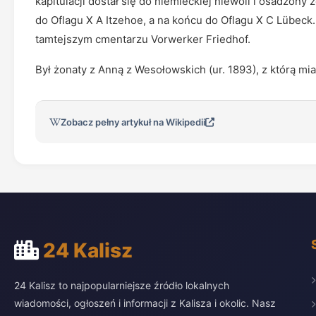
kapitulacji dostał się do niemieckiej niewoli i osadzony
do Oflagu X A Itzehoe, a na końcu do Oflagu X C Lübeck
tamtejszym cmentarzu Vorwerker Friedhof.
Był żonaty z Anną z Wesołowskich (ur. 1893), z którą miał
Zobacz pełny artykuł na Wikipedii
24 Kalisz
24 Kalisz to najpopularniejsze źródło lokalnych
wiadomości, ogłoszeń i informacji z Kalisza i okolic. Nasz