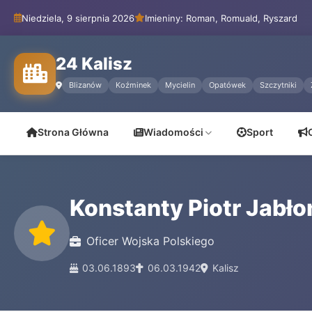
Niedziela, 9 sierpnia 2026
Imieniny: Roman, Romuald, Ryszard
24 Kalisz
Blizanów
Koźminek
Mycielin
Opatówek
Szczytniki
Strona Główna
Wiadomości
Sport
Konstanty Piotr Jabło
Oficer Wojska Polskiego
03.06.1893
06.03.1942
Kalisz