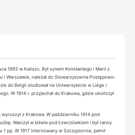
rwca 1893 w Kaliszu. Był synem Konstantego i Marii z
u i Warszawie, należał do Stowarzyszenia Postępowo-
ie do Belgii studiował na Uniwersytecie w Liège i
iego. W 1914 r. przyjechał do Krakowa, gdzie ukończył
j wyruszył z Krakowa. W październiku 1914 pod
łużbę. Walczył w bitwie pod Łowczówkiem i był ranny
onu 1 pp. W 1917 internowany w Szczypiornie, pełnił