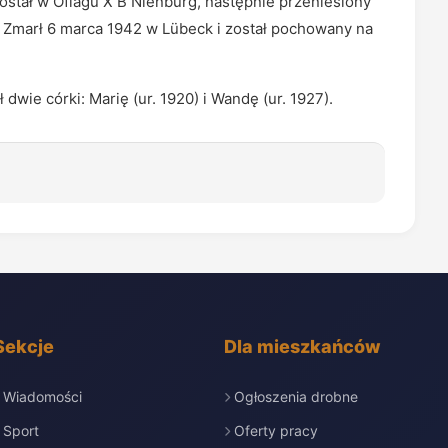
 został w Oflagu X B Nienburg, następnie przeniesiony
. Zmarł 6 marca 1942 w Lübeck i został pochowany na
 dwie córki: Marię (ur. 1920) i Wandę (ur. 1927).
Sekcje
Dla mieszkańców
Wiadomości
Ogłoszenia drobne
Sport
Oferty pracy