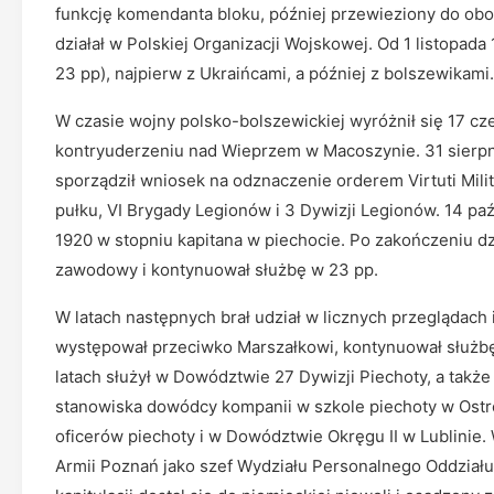
funkcję komendanta bloku, później przewieziony do obo
działał w Polskiej Organizacji Wojskowej. Od 1 listopada
23 pp), najpierw z Ukraińcami, a później z bolszewikami
W czasie wojny polsko-bolszewickiej wyróżnił się 17 c
kontryuderzeniu nad Wieprzem w Macoszynie. 31 sierpni
sporządził wniosek na odznaczenie orderem Virtuti Mili
pułku, VI Brygady Legionów i 3 Dywizji Legionów. 14 paź
1920 w stopniu kapitana w piechocie. Po zakończeniu dz
zawodowy i kontynuował służbę w 23 pp.
W latach następnych brał udział w licznych przeglądach
występował przeciwko Marszałkowi, kontynuował służbę
latach służył w Dowództwie 27 Dywizji Piechoty, a tak
stanowiska dowódcy kompanii w szkole piechoty w Ostr
oficerów piechoty i w Dowództwie Okręgu II w Lublinie
Armii Poznań jako szef Wydziału Personalnego Oddziału 