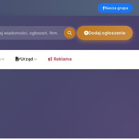
Nasza grupa
Dodaj ogłoszenie
ń
Urząd
Reklama