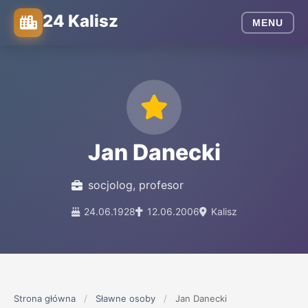
24 Kalisz
MENU
Jan Danecki
socjolog, profesor
24.06.1928
12.06.2006
Kalisz
Strona główna
/
Sławne osoby
/
Jan Danecki