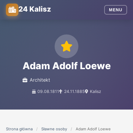
24 Kalisz
MENU
Adam Adolf Loewe
Architekt
09.08.1811
24.11.1885
Kalisz
Strona główna
/
Sławne osoby
/
Adam Adolf Loewe