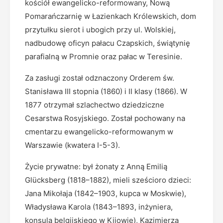
kościół ewangelicko-reformowany, Nową
Pomarańczarnię w Łazienkach Królewskich, dom
przytułku sierot i ubogich przy ul. Wolskiej,
nadbudowę oficyn pałacu Czapskich, świątynię
parafialną w Promnie oraz pałac w Teresinie.
Za zasługi został odznaczony Orderem św.
Stanisława III stopnia (1860) i II klasy (1866). W
1877 otrzymał szlachectwo dziedziczne
Cesarstwa Rosyjskiego. Został pochowany na
cmentarzu ewangelicko-reformowanym w
Warszawie (kwatera I-5-3).
Życie prywatne: był żonaty z Anną Emilią
Glücksberg (1818–1882), mieli sześcioro dzieci:
Jana Mikołaja (1842–1903, kupca w Moskwie),
Władysława Karola (1843–1893, inżyniera,
konsula belgijskiego w Kijowie), Kazimierza