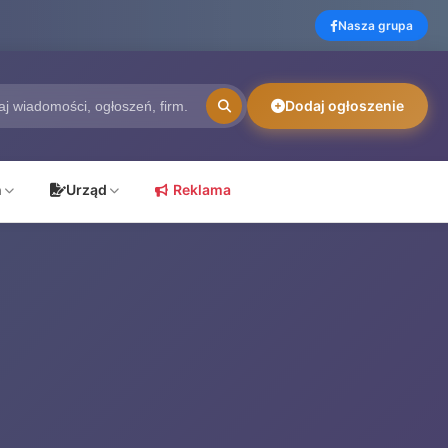
Nasza grupa
Dodaj ogłoszenie
ń
Urząd
Reklama