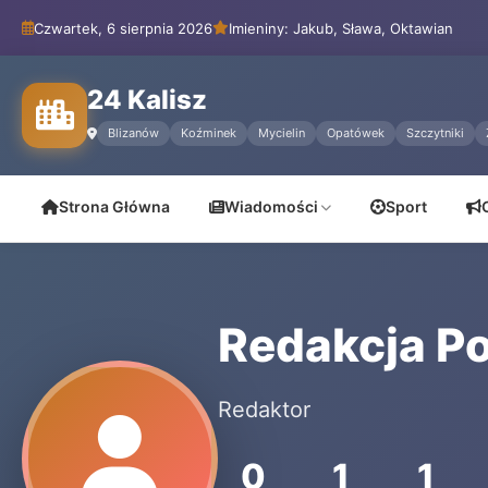
Czwartek, 6 sierpnia 2026
Imieniny: Jakub, Sława, Oktawian
24 Kalisz
Blizanów
Koźminek
Mycielin
Opatówek
Szczytniki
Strona Główna
Wiadomości
Sport
Redakcja Po
Redaktor
0
1
1