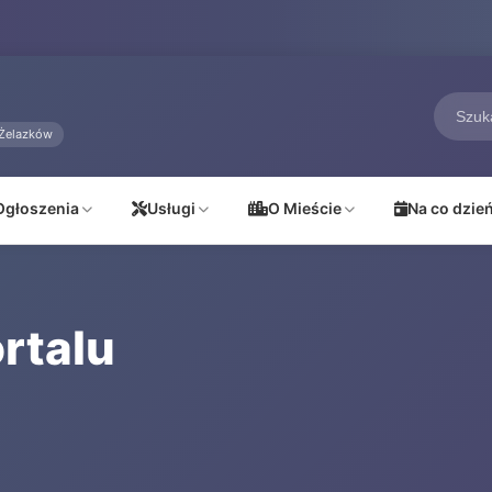
Żelazków
Ogłoszenia
Usługi
O Mieście
Na co dzie
rtalu