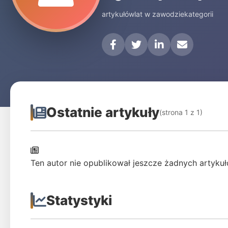
artykułów
lat w zawodzie
kategorii
Ostatnie artykuły
(strona 1 z 1)
Ten autor nie opublikował jeszcze żadnych artykuł
Statystyki