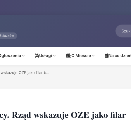
Żelazków
Ogłoszenia
Usługi
O Mieście
Na co dzie
wskazuje OZE jako filar b…
y. Rząd wskazuje OZE jako filar