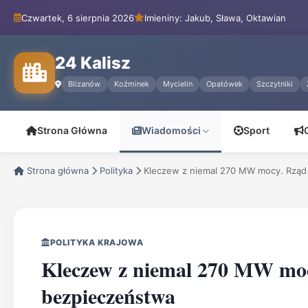
Czwartek, 6 sierpnia 2026
Imieniny: Jakub, Sława, Oktawian
24 Kalisz
Blizanów
Koźminek
Mycielin
Opatówek
Szczytniki
Strona Główna
Wiadomości
Sport
Strona główna
Polityka
Kleczew z niemal 270 MW mocy. Rząd 
POLITYKA KRAJOWA
Kleczew z niemal 270 MW moc
bezpieczeństwa