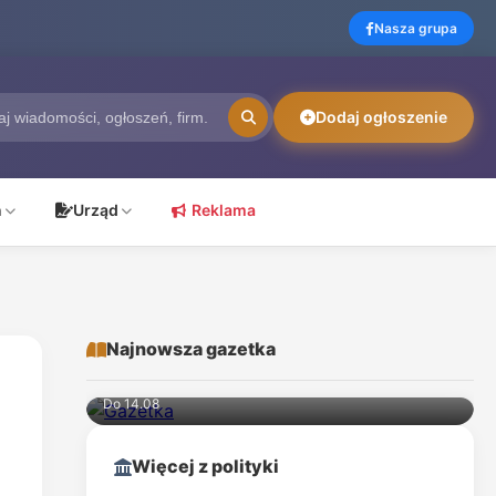
Nasza grupa
Dodaj ogłoszenie
ń
Urząd
Reklama
Najnowsza gazetka
Lidl
Do 14.08
Więcej z polityki