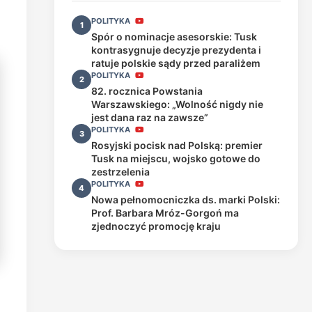
POLITYKA
1
Spór o nominacje asesorskie: Tusk
kontrasygnuje decyzje prezydenta i
ratuje polskie sądy przed paraliżem
POLITYKA
2
82. rocznica Powstania
Warszawskiego: „Wolność nigdy nie
jest dana raz na zawsze”
POLITYKA
3
Rosyjski pocisk nad Polską: premier
Tusk na miejscu, wojsko gotowe do
zestrzelenia
POLITYKA
4
Nowa pełnomocniczka ds. marki Polski:
Prof. Barbara Mróz-Gorgoń ma
zjednoczyć promocję kraju