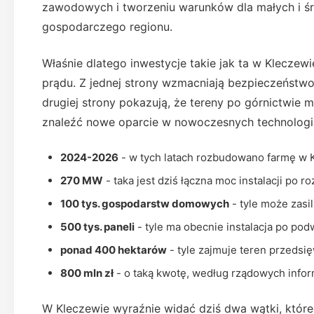
zawodowych i tworzeniu warunków dla małych i śre
gospodarczego regionu.
Właśnie dlatego inwestycje takie jak ta w Klecze
prądu. Z jednej strony wzmacniają bezpieczeństwo e
drugiej strony pokazują, że tereny po górnictwie
znaleźć nowe oparcie w nowoczesnych technologiach
2024-2026
- w tych latach rozbudowano farmę w 
270 MW
- taka jest dziś łączna moc instalacji po r
100 tys. gospodarstw domowych
- tyle może zasil
500 tys. paneli
- tyle ma obecnie instalacja po podw
ponad 400 hektarów
- tyle zajmuje teren przedsię
800 mln zł
- o taką kwotę, według rządowych inform
W Kleczewie wyraźnie widać dziś dwa wątki, które