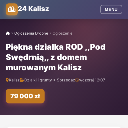
24 Kalisz
MENU
»
Ogłoszenia Drobne
»
Ogłoszenie
Piękna działka ROD ,,Pod
Swędrnią,, z domem
murowanym Kalisz
Kalisz
Działki i grunty > Sprzedaż
wczoraj 12:07
79 000 zł