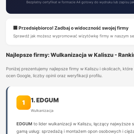
Bezpłatny certyfikat w formacie A4 gotowy do wydruku lub zapisu ja
🏢 Przedsiębiorco! Zadbaj o widoczność swojej firmy
Sprawdź jak możesz wypromować wizytówkę firmy w naszym se
Najlepsze firmy: Wulkanizacja w Kaliszu - Rank
Poniżej prezentujemy najlepsze firmy w Kaliszu i okolicach, kt
ocen Google, liczby opinii oraz weryfikacji profilu.
1. EDGUM
1
Wulkanizacja
EDGUM
to lider wulkanizacji w Kaliszu, łączący najwyższe s
gamą usług: sprzedażą i montażem opon osobowych i ciężar