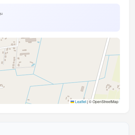
gu
Leaflet
|
© OpenStreetMap