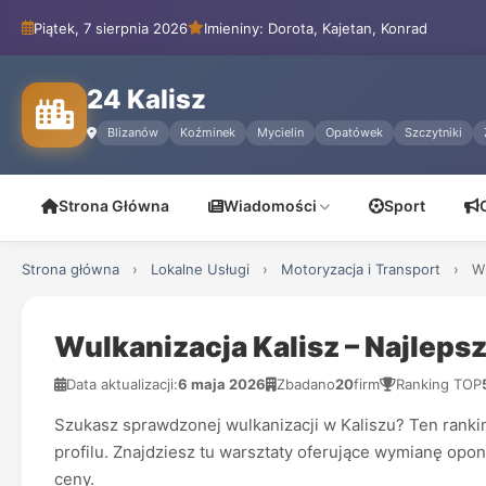
Piątek, 7 sierpnia 2026
Imieniny: Dorota, Kajetan, Konrad
24 Kalisz
Blizanów
Koźminek
Mycielin
Opatówek
Szczytniki
Strona Główna
Wiadomości
Sport
Strona główna
›
Lokalne Usługi
›
Motoryzacja i Transport
›
Wu
Wulkanizacja Kalisz – Najleps
Data aktualizacji:
6 maja 2026
Zbadano
20
firm
Ranking TOP
Szukasz sprawdzonej wulkanizacji w Kaliszu? Ten rankin
profilu. Znajdziesz tu warsztaty oferujące wymianę opo
ceny.