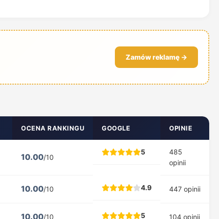
Zamów reklamę →
OCENA RANKINGU
GOOGLE
OPINIE
5
485
10.00
/10
opinii
4.9
10.00
/10
447 opinii
5
10.00
/10
104 opinii