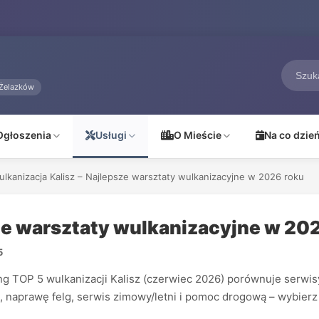
Żelazków
Ogłoszenia
Usługi
O Mieście
Na co dzie
lkanizacja Kalisz – Najlepsze warsztaty wulkanizacyjne w 2026 roku
ze warsztaty wulkanizacyjne w 20
5
g TOP 5 wulkanizacji Kalisz (czerwiec 2026) porównuje serwisy 
n, naprawę felg, serwis zimowy/letni i pomoc drogową – wybierz