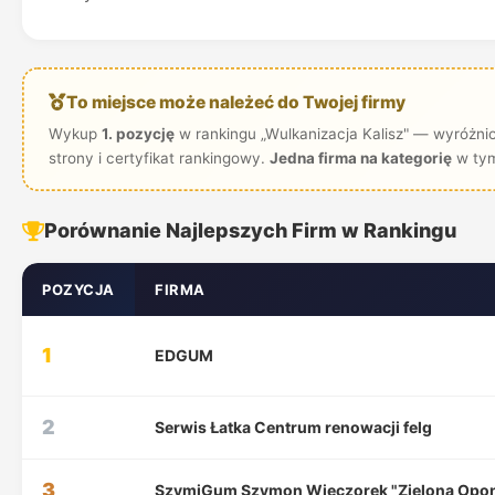
To miejsce może należeć do Twojej firmy
Wykup
1. pozycję
w rankingu „Wulkanizacja Kalisz" — wyróżni
strony i certyfikat rankingowy.
Jedna firma na kategorię
w tym
Porównanie Najlepszych Firm w Rankingu
POZYCJA
FIRMA
1
EDGUM
2
Serwis Łatka Centrum renowacji felg
3
SzymiGum Szymon Wieczorek "Zielona Opo