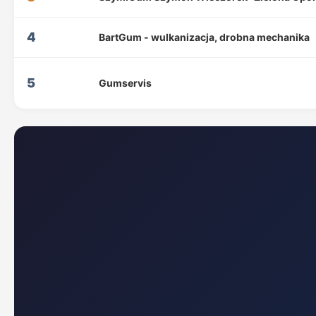
4
BartGum - wulkanizacja, drobna mechanika
5
Gumservis