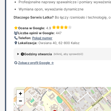
Profesjonalne naprawy spawalnicze i pomiary wyważeni
Wymiana opon, wyważanie dynamiczne
Dlaczego Serwis Łatka?
Bo łączy rzemiosło i technologię, c
Ocena w Google:
4.9
Liczba opinii w Google:
447
Telefon:
Pokaż numer
Lokalizacja:
Owsiana 40, 62-800 Kalisz
Godziny otwarcia
(kliknij, aby sprawdzić)
Zobacz profil Google →
+
−