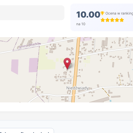
10.00
Ocena w rankin
na 10