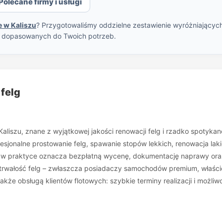
olecane firmy i usługi
 w Kaliszu
? Przygotowaliśmy oddzielne zestawienie wyróżniających 
w dopasowanych do Twoich potrzeb.
 felg
aliszu, znane z wyjątkowej jakości renowacji felg i rzadko spotykan
sjonalne prostowanie felg, spawanie stopów lekkich, renowacja lakie
 co w praktyce oznacza bezpłatną wycenę, dokumentację naprawy or
trwałość felg – zwłaszcza posiadaczy samochodów premium, właścici
akże obsługą klientów flotowych: szybkie terminy realizacji i możl