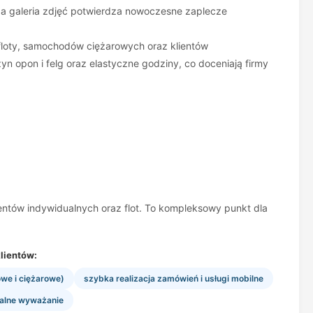
uża galeria zdjęć potwierdza nowoczesne zaplecze
 floty, samochodów ciężarowych oraz klientów
n opon i felg oraz elastyczne godziny, co doceniają firmy
entów indywidualnych oraz flot. To kompleksowy punkt dla
lientów:
we i ciężarowe)
szybka realizacja zamówień i usługi mobilne
nalne wyważanie