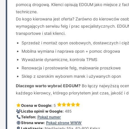
pomocą drogową. Klienci opisują EDGUM jako miejsce z fach
techniczne.
Do kogo kierowana jest oferta? Zarówno do kierowców osob
wymagających serwisu felg i prac specjalistycznych. EDGUM
transportowe i stali klienci.
Sprzedaż i montaż opon osobowych, dostawczych i cię
Mobilna wymiana i naprawa opon + pomoc drogowa
Wyważanie dynamiczne, kontrola TPMS
Renowacja i prostowanie felg, malowanie proszkowe
Sklep z szerokim wyborem marek i używanych opon
Dlaczego warto wybrać EDGUM?
Bo łączy najwyższą ocenę
każdego kierowcy, którego priorytetem jest czas, jakość i 
Ocena w Google:
5
Liczba opinii w Google:
485
Telefon:
Pokaż numer
Strona www:
Pokaż stronę WWW
Lokalizacja:
Niedźwiady 55a, 62-800 Kalisz