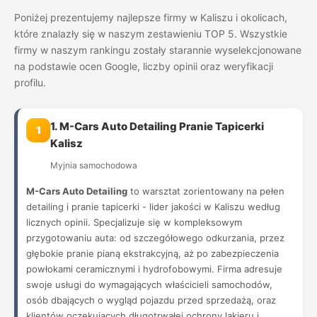
Poniżej prezentujemy najlepsze firmy w Kaliszu i okolicach,
które znalazły się w naszym zestawieniu TOP 5. Wszystkie
firmy w naszym rankingu zostały starannie wyselekcjonowane
na podstawie ocen Google, liczby opinii oraz weryfikacji
profilu.
1. M-Cars Auto Detailing Pranie Tapicerki
1
Kalisz
Myjnia samochodowa
M-Cars Auto Detailing
to warsztat zorientowany na pełen
detailing i pranie tapicerki - lider jakości w Kaliszu według
licznych opinii. Specjalizuje się w kompleksowym
przygotowaniu auta: od szczegółowego odkurzania, przez
głębokie pranie pianą ekstrakcyjną, aż po zabezpieczenia
powłokami ceramicznymi i hydrofobowymi. Firma adresuje
swoje usługi do wymagających właścicieli samochodów,
osób dbających o wygląd pojazdu przed sprzedażą, oraz
klientów oczekujących długotrwałej ochrony lakieru i