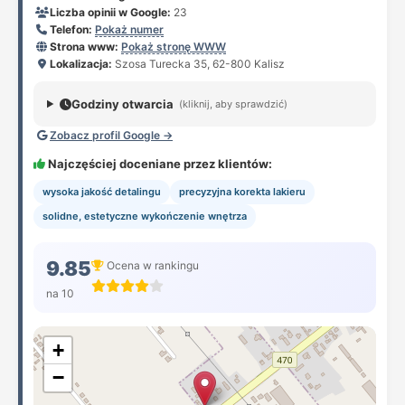
Liczba opinii w Google:
23
Telefon:
Pokaż numer
Strona www:
Pokaż stronę WWW
Lokalizacja:
Szosa Turecka 35, 62-800 Kalisz
Godziny otwarcia
(kliknij, aby sprawdzić)
Zobacz profil Google →
Najczęściej doceniane przez klientów:
wysoka jakość detalingu
precyzyjna korekta lakieru
solidne, estetyczne wykończenie wnętrza
9.85
Ocena w rankingu
na 10
+
−