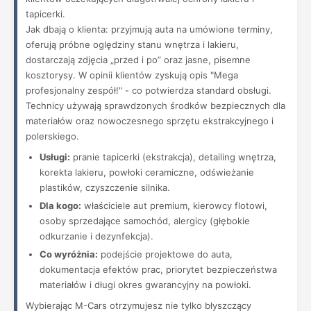
tapicerki.
Jak dbają o klienta: przyjmują auta na umówione terminy,
oferują próbne oględziny stanu wnętrza i lakieru,
dostarczają zdjęcia „przed i po” oraz jasne, pisemne
kosztorysy. W opinii klientów zyskują opis "Mega
profesjonalny zespół!" - co potwierdza standard obsługi.
Technicy używają sprawdzonych środków bezpiecznych dla
materiałów oraz nowoczesnego sprzętu ekstrakcyjnego i
polerskiego.
Usługi:
pranie tapicerki (ekstrakcja), detailing wnętrza,
korekta lakieru, powłoki ceramiczne, odświeżanie
plastików, czyszczenie silnika.
Dla kogo:
właściciele aut premium, kierowcy flotowi,
osoby sprzedające samochód, alergicy (głębokie
odkurzanie i dezynfekcja).
Co wyróżnia:
podejście projektowe do auta,
dokumentacja efektów prac, priorytet bezpieczeństwa
materiałów i długi okres gwarancyjny na powłoki.
Wybierając M-Cars otrzymujesz nie tylko błyszczący