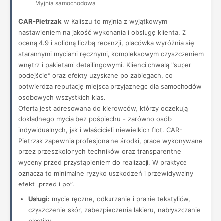
Myjnia samochodowa
CAR-Pietrzak
w Kaliszu to myjnia z wyjątkowym
nastawieniem na jakość wykonania i obsługę klienta. Z
oceną 4.9 i solidną liczbą recenzji, placówka wyróżnia się
starannymi myciami ręcznymi, kompleksowym czyszczeniem
wnętrz i pakietami detailingowymi. Klienci chwalą "super
podejście" oraz efekty uzyskane po zabiegach, co
potwierdza reputację miejsca przyjaznego dla samochodów
osobowych wszystkich klas.
Oferta jest adresowana do kierowców, którzy oczekują
dokładnego mycia bez pośpiechu - zarówno osób
indywidualnych, jak i właścicieli niewielkich flot. CAR-
Pietrzak zapewnia profesjonalne środki, prace wykonywane
przez przeszkolonych techników oraz transparentne
wyceny przed przystąpieniem do realizacji. W praktyce
oznacza to minimalne ryzyko uszkodzeń i przewidywalny
efekt „przed i po”.
Usługi:
mycie ręczne, odkurzanie i pranie tekstyliów,
czyszczenie skór, zabezpieczenia lakieru, nabłyszczanie
plastiku.