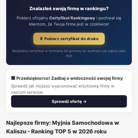
Znalazłeś swoją firmę w rankingu?
Pobierz oficjalny
Certyfikat Rankingowy
i pochwal się
klientom, że Twoja firma jest w czołówce!
📄 Pobierz certyfikat do druku
Bezpłatny certyfikat w formacie A4 gotowy do wydruku lub zapisu jako
PDF
🏢 Przedsiębiorco! Zadbaj o widoczność swojej firmy
Sprawdź jak możesz wypromować wizytówkę firmy w
naszym serwisie.
Sprawdź ofertę →
Najlepsze firmy: Myjnia Samochodowa w
Kaliszu - Ranking TOP 5 w 2026 roku