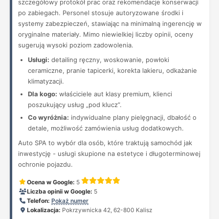
szczegółowy protokół prac oraz rekomendacje konserwacji
po zabiegach. Personel stosuje autoryzowane środki i
systemy zabezpieczeń, stawiając na minimalną ingerencję w
oryginalne materiały. Mimo niewielkiej liczby opinii, oceny
sugerują wysoki poziom zadowolenia.
Usługi:
detailing ręczny, woskowanie, powłoki
ceramiczne, pranie tapicerki, korekta lakieru, odkażanie
klimatyzacji.
Dla kogo:
właściciele aut klasy premium, klienci
poszukujący usług „pod klucz”.
Co wyróżnia:
indywidualne plany pielęgnacji, dbałość o
detale, możliwość zamówienia usług dodatkowych.
Auto SPA to wybór dla osób, które traktują samochód jak
inwestycję - usługi skupione na estetyce i długoterminowej
ochronie pojazdu.
Ocena w Google:
5
Liczba opinii w Google:
5
Telefon:
Pokaż numer
Lokalizacja:
Pokrzywnicka 42, 62-800 Kalisz