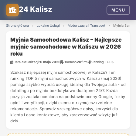
24 Kalisz
MENU
Strona główna
›
Lokalne Usługi
›
Motoryzacja i Transport
›
Myjnia Samoc
Myjnia Samochodowa Kalisz – Najlepsze
myjnie samochodowe w Kaliszu w 2026
roku
Data aktualizacji:
6 maja 2026
Zbadano
20
firm
Ranking TOP
5
Szukasz najlepszej myjni samochodowej w Kaliszu? Ten
ranking TOP 5 myjni samochodowych w Kaliszu (maj 2026)
pomaga szybko wybrać usługę idealną dla Twojego auta - od
detailingu po myjnie bezdotykowe dostępne 24/7. Każda
pozycja została oceniona na podstawie oceny Google, liczby
opinii i weryfikacji, dzięki czemu otrzymujesz rzetelne
rekomendacje. Sprawdź szczegółowe opisy, korzyści dla
klienta i dane kontaktowe, aby zarezerwować wizytę już
dziś.