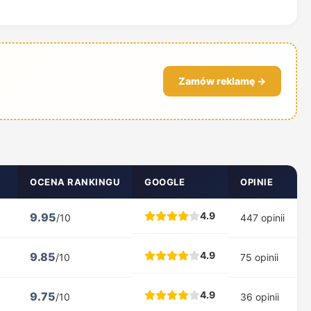
Zamów reklamę →
OCENA RANKINGU
GOOGLE
OPINIE
4.9
9.95
/10
447 opinii
4.9
9.85
/10
75 opinii
4.9
9.75
/10
36 opinii