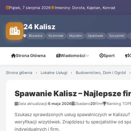
Piątek, 7 sierpnia 2026
Imieniny: Dorota, Kajetan, Konrad
24 Kalisz
Blizanów
Koźminek
Mycielin
Opatówek
Szczytniki
Strona Główna
Wiadomości
Sport
Strona główna
›
Lokalne Usługi
›
Budownictwo, Dom i Ogród
›
Spawanie Kalisz – Najlepsze f
Data aktualizacji:
6 maja 2026
Zbadano
20
firm
Ranking TOP
Szukasz sprawdzonych usług spawalniczych w Kaliszu? N
weryfikacji wizytówek. Znajdziesz tu specjalistów od spa
indywidualnych i firm.