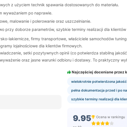
lowych z użyciem technik spawania dostosowanych do materiału.
ym wyważaniem po naprawie.
owe, malowanie i polerowanie oraz uszczelnianie.
przy doborze parametrów, szybkie terminy realizacji dla klientów i
sko-lakiernicze, firmy transportowe, właściciele samochodów tuning
ogramy lojalnościowe dla klientów firmowych.
iadczenie, setki pozytywnych opinii (co potwierdza stabilną jako
ważenie oraz jasne warunki odbioru i dostawy. To praktyczny wybór, 
Najczęściej doceniane przez k
wielokrotnie potwierdzona jakość p
pełna dokumentacja przed i po n
szybkie terminy realizacji dla kli
9.95
Ocena w rankingu