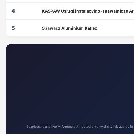
4
KASPAW Usługi instalacyjno-spawalnicze Ar
5
Spawacz Aluminium Kalisz
Bezpłatny certyfikat w formacie A4 gotowy do wydruku lub zapisu ja