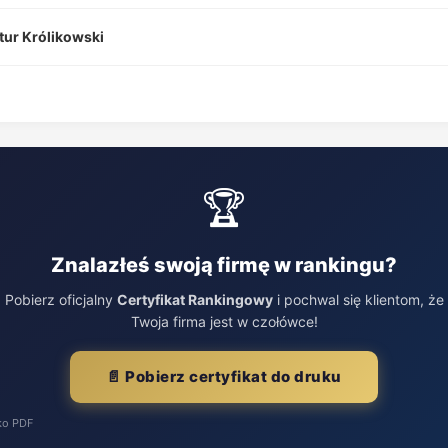
tur Królikowski
🏆
Znalazłeś swoją firmę w rankingu?
Pobierz oficjalny
Certyfikat Rankingowy
i pochwal się klientom, że
Twoja firma jest w czołówce!
📄 Pobierz certyfikat do druku
ko PDF