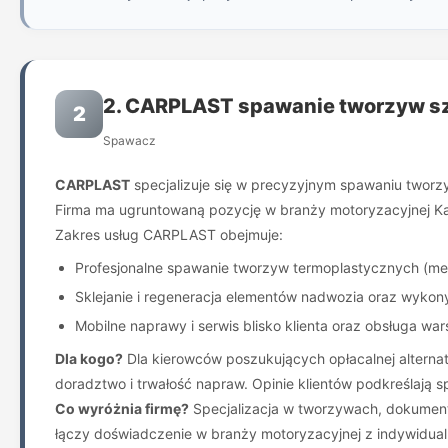
2. CARPLAST spawanie tworzyw s
2
Spawacz
CARPLAST
specjalizuje się w precyzyjnym spawaniu tworz
Firma ma ugruntowaną pozycję w branży motoryzacyjnej Ka
Zakres usług CARPLAST obejmuje:
Profesjonalne spawanie tworzyw termoplastycznych (me
Sklejanie i regeneracja elementów nadwozia oraz wykony
Mobilne naprawy i serwis blisko klienta oraz obsługa wa
Dla kogo?
Dla kierowców poszukujących opłacalnej alterna
doradztwo i trwałość napraw. Opinie klientów podkreślają 
Co wyróżnia firmę?
Specjalizacja w tworzywach, dokument
łączy doświadczenie w branży motoryzacyjnej z indywidua