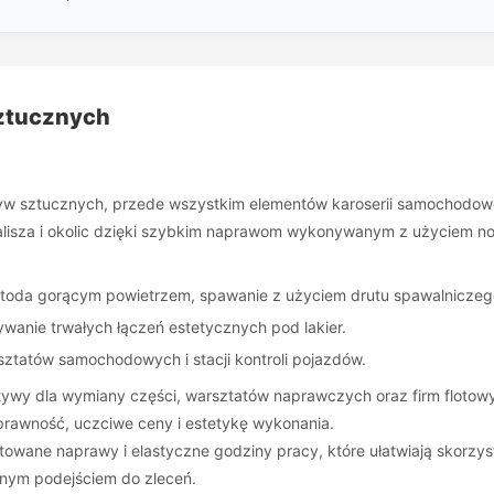
ztucznych
yw sztucznych, przede wszystkim elementów karoserii samochodowej
lisza i okolic dzięki szybkim naprawom wykonywanym z użyciem n
toda gorącym powietrzem, spawanie z użyciem drutu spawalniczeg
wanie trwałych łączeń estetycznych pod lakier.
rsztatów samochodowych i stacji kontroli pojazdów.
tywy dla wymiany części, warsztatów naprawczych oraz firm floto
sprawność, uczciwe ceny i estetykę wykonania.
owane naprawy i elastyczne godziny pracy, które ułatwiają skorzy
lnym podejściem do zleceń.