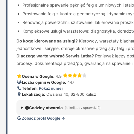
Profesjonalne spawanie pęknięć felg aluminiowych i sta
Prostowanie felg z kontrolą geometryczną i dynamiczn
Renowacja powierzchni: szlifowanie, lakierowanie proszk
Kompleksowe usługi warsztatowe: diagnostyka, doradztwo 
Do kogo kierowane są usługi?
Kierowcy, warsztaty blachar
jednostkowe i seryjne, oferuje okresowe przeglądy felg i pr
Dlaczego warto wybrać Serwis Łatka?
Ponieważ łączy dośw
procesy: dokumentacja przed/po, gwarancja na spawanie i wy
Ocena w Google:
4.9
Liczba opinii w Google:
447
Telefon:
Pokaż numer
Lokalizacja:
Owsiana 40, 62-800 Kalisz
Godziny otwarcia
(kliknij, aby sprawdzić)
Zobacz profil Google →