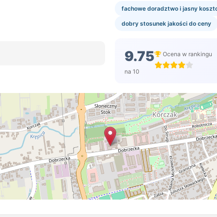
fachowe doradztwo i jasny koszt
dobry stosunek jakości do ceny
9.75
Ocena w rankingu
na 10