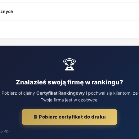
cznych
🏆
Znalazłeś swoją firmę w rankingu?
Pobierz oficjalny
Certyfikat Rankingowy
i pochwal się klientom, że
Twoja firma jest w czołówce!
📄 Pobierz certyfikat do druku
ko PDF