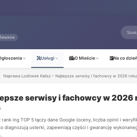
Żelazków
Ogłoszenia
Usługi
O Mieście
Na co dzie
Naprawa Lodówek Kalisz – Najlepsze serwisy i fachowcy w 2026 roku
lepsze serwisy i fachowcy w 2026 
5
nk ing TOP 5 łączy dane Google (oceny, liczba opinii i weryf
bko diagnozują usterki, zapewniają części i gwarancję wykonan
.