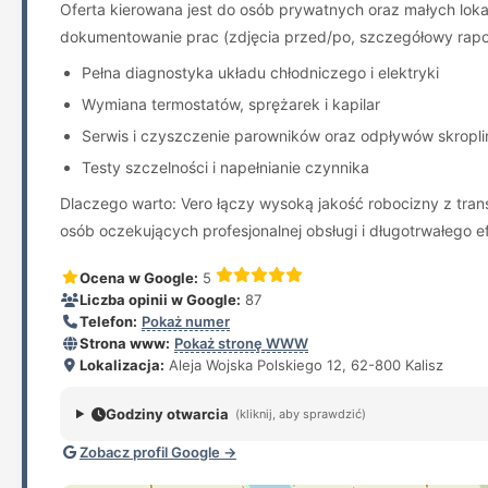
Oferta kierowana jest do osób prywatnych oraz małych lokal
dokumentowanie prac (zdjęcia przed/po, szczegółowy raport
Pełna diagnostyka układu chłodniczego i elektryki
Wymiana termostatów, sprężarek i kapilar
Serwis i czyszczenie parowników oraz odpływów skropli
Testy szczelności i napełnianie czynnika
Dlaczego warto: Vero łączy wysoką jakość robocizny z tra
osób oczekujących profesjonalnej obsługi i długotrwałego e
Ocena w Google:
5
Liczba opinii w Google:
87
Telefon:
Pokaż numer
Strona www:
Pokaż stronę WWW
Lokalizacja:
Aleja Wojska Polskiego 12, 62-800 Kalisz
Godziny otwarcia
(kliknij, aby sprawdzić)
Zobacz profil Google →