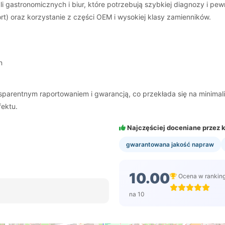
i gastronomicznych i biur, które potrzebują szybkiej diagnozy i pe
) oraz korzystanie z części OEM i wysokiej klasy zamienników.
n
nsparentnym raportowaniem i gwarancją, co przekłada się na minima
fektu.
Najczęściej doceniane przez k
gwarantowana jakość napraw
10.00
Ocena w rankin
na 10