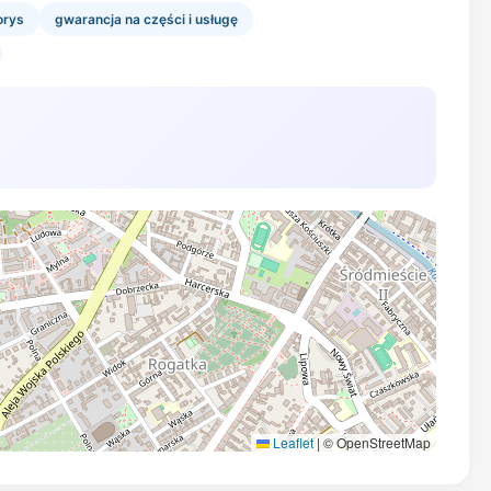
orys
gwarancja na części i usługę
Leaflet
|
© OpenStreetMap