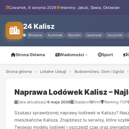
Czwartek, 6 sierpnia 2026
Imieniny: Jakub, Sława, Oktawian
24 Kalisz
Blizanów
Koźminek
Mycielin
Opatówek
Szczytniki
Strona Główna
Wiadomości
Sport
Strona główna
›
Lokalne Usługi
›
Budownictwo, Dom i Ogród
›
Naprawa Lodówek Kalisz – Naj
Data aktualizacji:
6 maja 2026
Zbadano
10
firm
Ranking TOP
Szukasz sprawdzonej naprawy lodówek w Kaliszu? Nasz ra
mieszkańców Kalisza. Znajdziesz tu serwisy, które szy
Twojego modelu lodówki i oszczędź czas oraz pieniądze