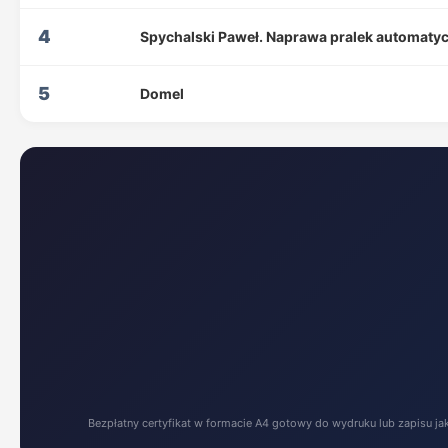
4
Spychalski Paweł. Naprawa pralek automaty
5
Domel
Bezpłatny certyfikat w formacie A4 gotowy do wydruku lub zapisu ja