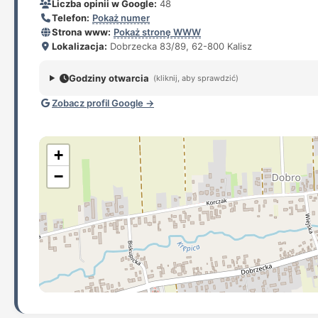
Liczba opinii w Google:
48
Telefon:
Pokaż numer
Strona www:
Pokaż stronę WWW
Lokalizacja:
Dobrzecka 83/89, 62-800 Kalisz
Godziny otwarcia
(kliknij, aby sprawdzić)
Zobacz profil Google →
+
−