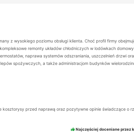
nany z wysokiego poziomu obsługi klienta. Choć profil firmy obejmu
 i kompleksowe remonty układów chłodniczych w lodówkach domowy
 termostatów, naprawa systemów odszraniania, uszczelnień drzwi or
klepów spożywczych, a także administracjom budynków wielorodzinn
sne kosztorysy przed naprawą oraz pozytywne opinie świadczące o r
Najczęściej doceniane przez k