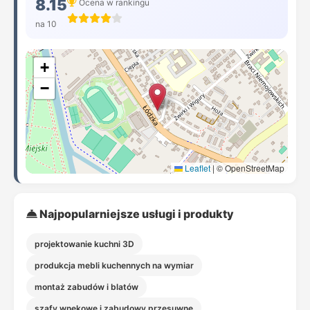
8.15
Ocena w rankingu
na 10
+
−
Leaflet
|
© OpenStreetMap
Najpopularniejsze usługi i produkty
projektowanie kuchni 3D
produkcja mebli kuchennych na wymiar
montaż zabudów i blatów
szafy wnękowe i zabudowy przesuwne