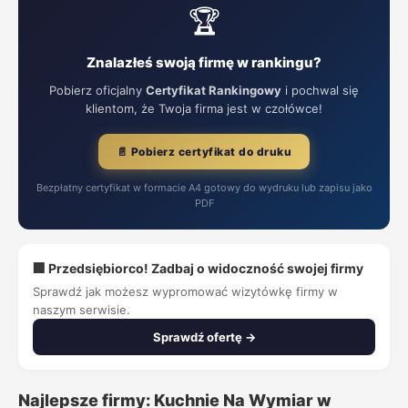
🏆
Znalazłeś swoją firmę w rankingu?
Pobierz oficjalny
Certyfikat Rankingowy
i pochwal się
klientom, że Twoja firma jest w czołówce!
📄 Pobierz certyfikat do druku
Bezpłatny certyfikat w formacie A4 gotowy do wydruku lub zapisu jako
PDF
🏢 Przedsiębiorco! Zadbaj o widoczność swojej firmy
Sprawdź jak możesz wypromować wizytówkę firmy w
naszym serwisie.
Sprawdź ofertę →
Najlepsze firmy: Kuchnie Na Wymiar w