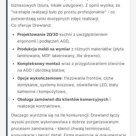
biznesowych (biura, lokale usługowe). Z opinii wynika, że
"na etapie realizacji było po prostu profesjonalnie" - co
potwierdzają setki dostępnych zdjęć realizacji.
Co oferuje Drewland:
Projektowanie 2D/3D
kuchni z uwzględnieniem
ergonomii i podłączeń AGD,
Produkcja mebli na wymiar
z różnych materiałów (płyta
laminowana, MDF lakierowany, lite drewno),
Kompleksowy montaż
wraz z przygotowaniem otworów
na AGD i obróbką blatów,
Opcje wykończeniowe
: frezowania frontów, ciche
domykanie, systemy koszowe, oświetlenie LED, blaty
kamienne i kompozytowe,
Obsługa zamówień dla klientów komercyjnych
i
realizacje kontraktowe.
Dlaczego wyróżnia się na tle konkurencji: Drewland łączy
wysoki poziom wykonawstwa z dobrze zorganizowanym
procesem zamówienia - klienci chwalą terminowość,
komunikację i jakość detali. Firma inwestuje w dokumentację