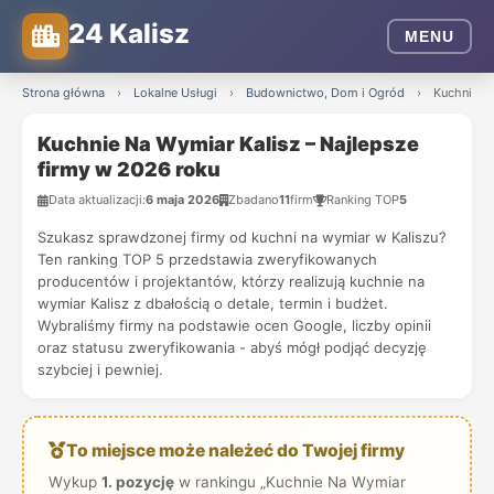
24 Kalisz
MENU
Strona główna
›
Lokalne Usługi
›
Budownictwo, Dom i Ogród
›
Kuchnie Na
Kuchnie Na Wymiar Kalisz – Najlepsze
firmy w 2026 roku
Data aktualizacji:
6 maja 2026
Zbadano
11
firm
Ranking TOP
5
Szukasz sprawdzonej firmy od kuchni na wymiar w Kaliszu?
Ten ranking TOP 5 przedstawia zweryfikowanych
producentów i projektantów, którzy realizują kuchnie na
wymiar Kalisz z dbałością o detale, termin i budżet.
Wybraliśmy firmy na podstawie ocen Google, liczby opinii
oraz statusu zweryfikowania - abyś mógł podjąć decyzję
szybciej i pewniej.
To miejsce może należeć do Twojej firmy
Wykup
1. pozycję
w rankingu „Kuchnie Na Wymiar