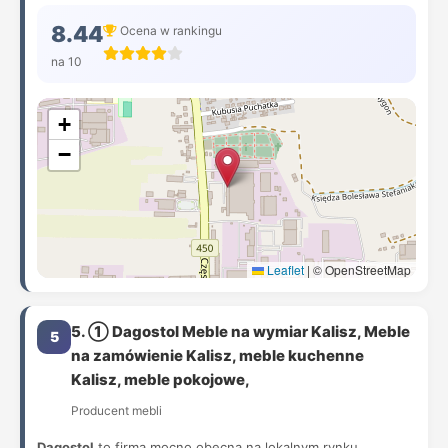
8.44
Ocena w rankingu
na 10
+
−
Leaflet
|
© OpenStreetMap
5. ① Dagostol Meble na wymiar Kalisz, Meble
5
na zamówienie Kalisz, meble kuchenne
Kalisz, meble pokojowe,
Producent mebli
Dagostol
to firma mocno obecna na lokalnym rynku,