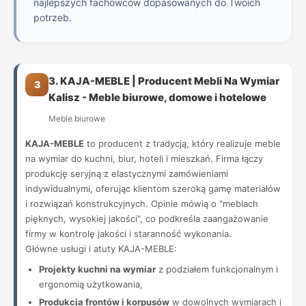
najlepszych fachowców dopasowanych do Twoich
potrzeb.
3. KAJA-MEBLE | Producent Mebli Na Wymiar
3
Kalisz - Meble biurowe, domowe i hotelowe
Meble biurowe
KAJA-MEBLE
to producent z tradycją, który realizuje meble
na wymiar do kuchni, biur, hoteli i mieszkań. Firma łączy
produkcję seryjną z elastycznymi zamówieniami
indywidualnymi, oferując klientom szeroką gamę materiałów
i rozwiązań konstrukcyjnych. Opinie mówią o "meblach
pięknych, wysokiej jakości", co podkreśla zaangażowanie
firmy w kontrolę jakości i staranność wykonania.
Główne usługi i atuty KAJA-MEBLE:
Projekty kuchni na wymiar
z podziałem funkcjonalnym i
ergonomią użytkowania,
Produkcja frontów i korpusów
w dowolnych wymiarach i