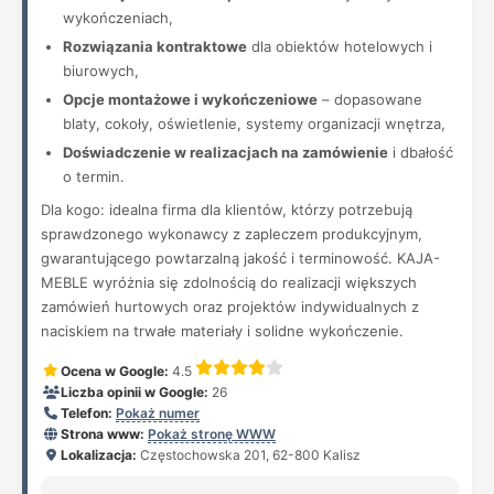
wykończeniach,
Rozwiązania kontraktowe
dla obiektów hotelowych i
biurowych,
Opcje montażowe i wykończeniowe
– dopasowane
blaty, cokoły, oświetlenie, systemy organizacji wnętrza,
Doświadczenie w realizacjach na zamówienie
i dbałość
o termin.
Dla kogo: idealna firma dla klientów, którzy potrzebują
sprawdzonego wykonawcy z zapleczem produkcyjnym,
gwarantującego powtarzalną jakość i terminowość. KAJA-
MEBLE wyróżnia się zdolnością do realizacji większych
zamówień hurtowych oraz projektów indywidualnych z
naciskiem na trwałe materiały i solidne wykończenie.
Ocena w Google:
4.5
Liczba opinii w Google:
26
Telefon:
Pokaż numer
Strona www:
Pokaż stronę WWW
Lokalizacja:
Częstochowska 201, 62-800 Kalisz